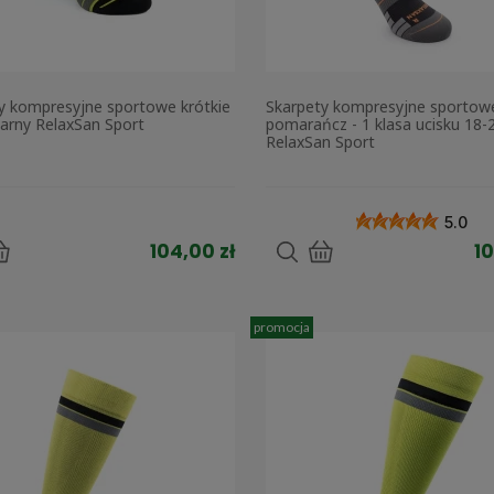
y kompresyjne sportowe krótkie
Skarpety kompresyjne sportow
zarny RelaxSan Sport
pomarańcz - 1 klasa ucisku 1
RelaxSan Sport
5.0
104,00 zł
10
promocja