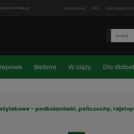
relaxsansklep.pl
Kupuj taniej
FAQ
Jak dobrać roz
rzepowe
Bielizna
W ciąży
Dla diabe
czki
Blog
Jak dobrać rozmiar
Kon
wżylakowe - podkolanówki, pończochy, rajstop
 główna
Asortyment