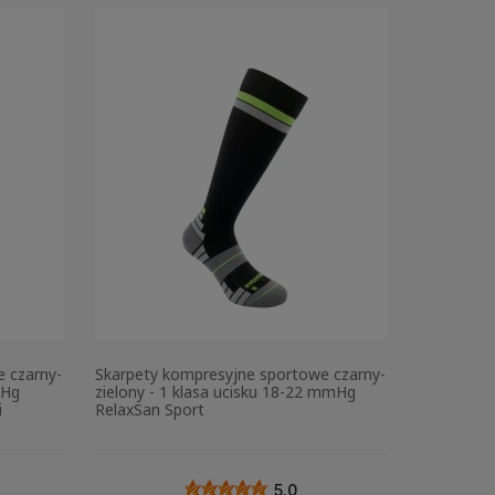
 czarny-
Skarpety kompresyjne sportowe czarny-
mHg
zielony - 1 klasa ucisku 18-22 mmHg
i
RelaxSan Sport
5.0