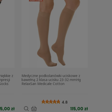
iękkie z
Medyczne podkolanówki uciskowe z
presji
bawełną 2 klasa ucisku 23-32 mmHg
Socks
RelaxSan Medicale Cotton
4.8
5,00 zł
115,00 zł