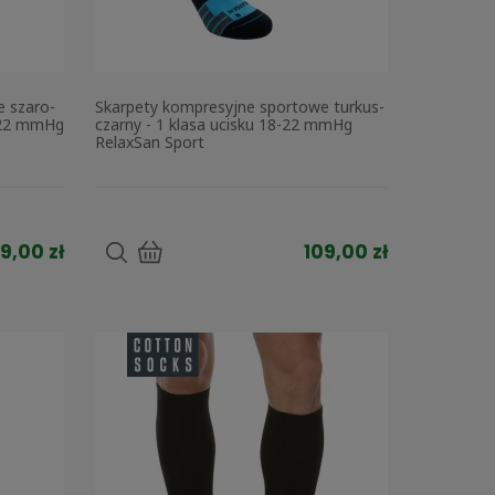
e szaro-
Skarpety kompresyjne sportowe turkus-
8-22 mmHg
czarny - 1 klasa ucisku 18-22 mmHg
RelaxSan Sport
9,00 zł
109,00 zł