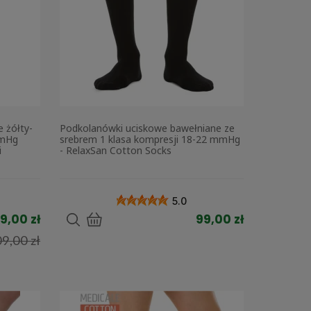
 żółty-
Podkolanówki uciskowe bawełniane ze
mmHg
srebrem 1 klasa kompresji 18-22 mmHg
i
- RelaxSan Cotton Socks
5.0
9,00 zł
99,00 zł
9,00 zł