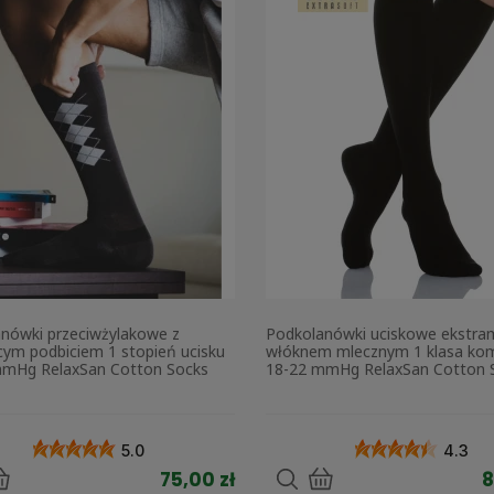
nówki przeciwżylakowe z
Podkolanówki uciskowe ekstram
ym podbiciem 1 stopień ucisku
włóknem mlecznym 1 klasa kom
mmHg RelaxSan Cotton Socks
18-22 mmHg RelaxSan Cotton 
5.0
4.3
75,00 zł
8