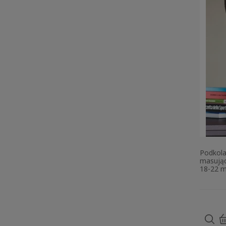
Podkola
masując
18-22 