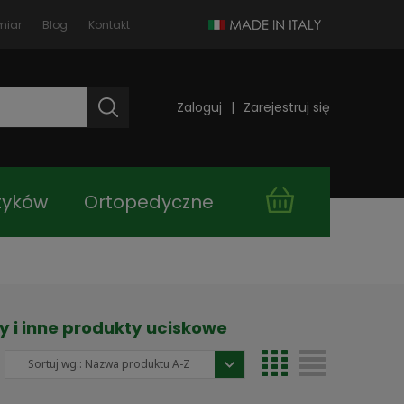
miar
Blog
Kontakt
Zaloguj
Zarejestruj się
tyków
Ortopedyczne
takt
Kupuj taniej!
y i inne produkty uciskowe
Sortuj wg::
Nazwa produktu A-Z