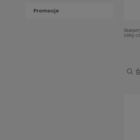
Promocje
Skarpet
żółty-c