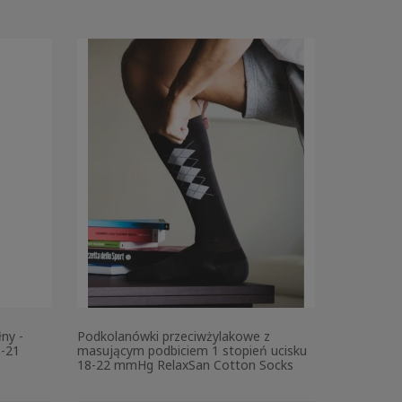
ny -
Podkolanówki przeciwżylakowe z
5-21
masującym podbiciem 1 stopień ucisku
18-22 mmHg RelaxSan Cotton Socks