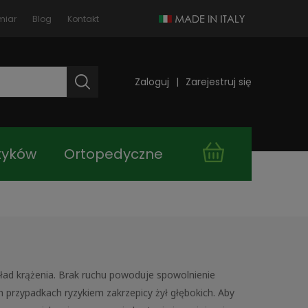
miar
Blog
Kontakt
Zaloguj
Zarejestruj się
tyków
Ortopedyczne
takt
Kupuj taniej!
ład krążenia. Brak ruchu powoduje spowolnienie
h przypadkach ryzykiem zakrzepicy żył głębokich. Aby