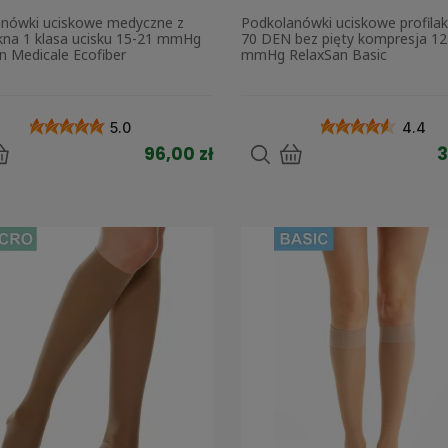
nówki uciskowe medyczne z
Podkolanówki uciskowe profila
na 1 klasa ucisku 15-21 mmHg
70 DEN bez pięty kompresja 12
n Medicale Ecofiber
mmHg RelaxSan Basic
5.0
4.4
96,00 zł
3