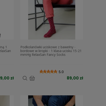
łną 1
Podkolanówki uciskowe z bawełny -
elaxSan
bordowe w kropki - 1 klasa ucisku 15-21
mmHg RelaxSan Fancy Socks
5.0
9,00 zł
89,00 zł