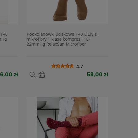
 140
Podkolanówki uciskowe 140 DEN z
mHg
mikrofibry 1 klasa kompresji 18-
22mmHg RelaxSan Microfiber
4.7
6,00 zł
58,00 zł