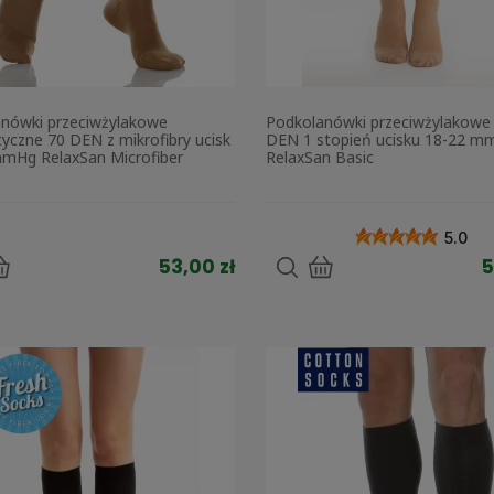
nówki przeciwżylakowe
Podkolanówki przeciwżylakowe
ktyczne 70 DEN z mikrofibry ucisk
DEN 1 stopień ucisku 18-22 m
mHg RelaxSan Microfiber
RelaxSan Basic
5.0
53,00 zł
5