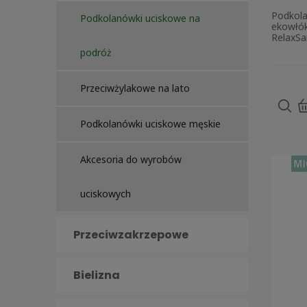
Podkola
Podkolanówki uciskowe na
ekowłók
RelaxSa
podróż
Przeciwżylakowe na lato
Podkolanówki uciskowe męskie
Akcesoria do wyrobów
uciskowych
Przeciwzakrzepowe
Bielizna