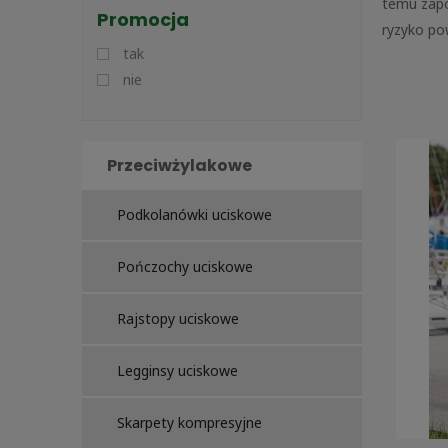
temu zapo
Promocja
ryzyko po
tak
nie
Przeciwżylakowe
Podkolanówki uciskowe
Pończochy uciskowe
Rajstopy uciskowe
Legginsy uciskowe
Skarpety kompresyjne