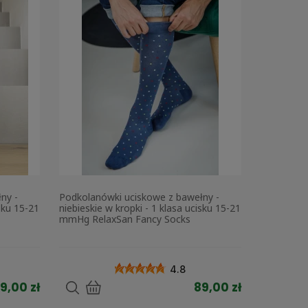
ny -
Podkolanówki uciskowe z bawełny -
sku 15-21
niebieskie w kropki - 1 klasa ucisku 15-21
mmHg RelaxSan Fancy Socks
4.8
9,00 zł
89,00 zł