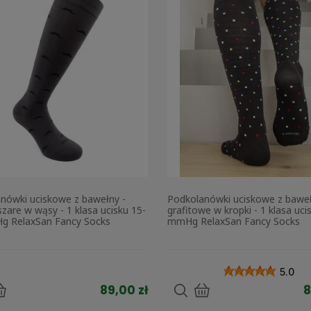
nówki uciskowe z bawełny -
Podkolanówki uciskowe z baweł
zare w wąsy - 1 klasa ucisku 15-
grafitowe w kropki - 1 klasa uci
g RelaxSan Fancy Socks
mmHg RelaxSan Fancy Socks
5.0
89,00 zł
8