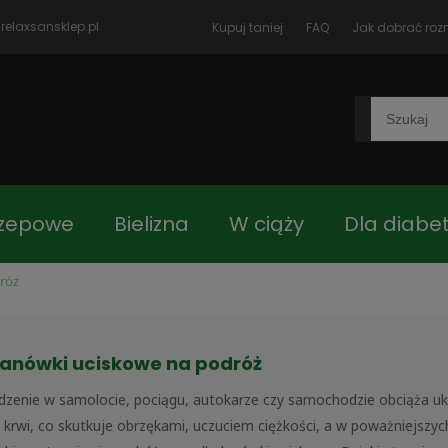
relaxsansklep.pl
Kupuj taniej
FAQ
Jak dobrać roz
rzepowe
Bielizna
W ciąży
Dla diabe
róż
czki
Blog
Jak dobrać rozmiar
Kon
anówki uciskowe na podróż
 główna
Asortyment
edzenie w samolocie, pociągu, autokarze czy samochodzie obciąża uk
 krwi, co skutkuje obrzękami, uczuciem ciężkości, a w poważniejszyc