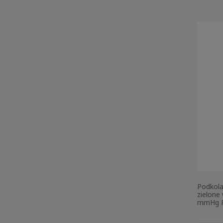
Podkola
zielone
mmHg R