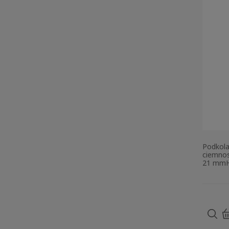
Podkola
ciemnos
21 mmH