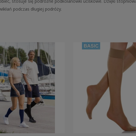
biec, stosuje się podróżne podkolanówki uciskowe. Dzięki stopnio
wikłań podczas długiej podróży.