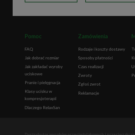
Pomoc
Zamówienia
M
FAQ
Rodzaje i koszty dostawy
T
Jak dobrać rozmiar
Sposoby płatności
K
Jak zakładać wyroby
Czas realizacji
U
uciskowe
Zwroty
P
Pranie i pielęgnacja
Zgłoś zwrot
Klasy ucisku w
Reklamacje
kompresjoterapii
Dlaczego RelaxSan
Dystrybutor wyrobów przeciwżylakowych i przeciwzakrz