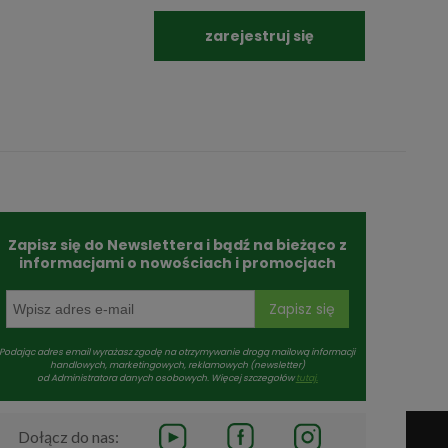
zarejestruj się
Zapisz się do Newslettera i bądź na bieżąco z
informacjami o nowościach i promocjach
Zapisz się
Podając adres email wyrażasz zgodę na otrzymywanie drogą mailową informacji
handlowych, marketingowych, reklamowych (newsletter)
od Administratora danych osobowych. Więcej szczegołów
tutaj.
Dołącz do nas: