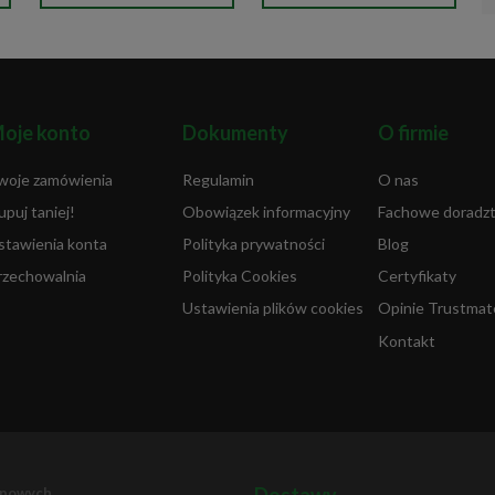
oje konto
Dokumenty
O firmie
woje zamówienia
Regulamin
O nas
upuj taniej!
Obowiązek informacyjny
Fachowe doradz
stawienia konta
Polityka prywatności
Blog
rzechowalnia
Polityka Cookies
Certyfikaty
Ustawienia plików cookies
Opinie Trustmat
Kontakt
epowych