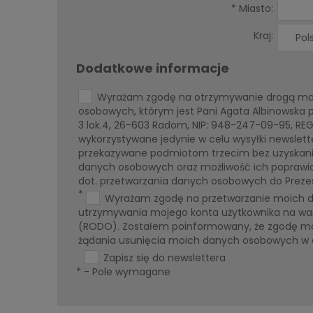
*
Miasto:
Kraj:
Dodatkowe informacje
Wyrażam zgodę na otrzymywanie drogą mail
osobowych, którym jest Pani Agata Albinowska 
3 lok.4, 26-603 Radom, NIP: 948-247-09-95, R
wykorzystywane jedynie w celu wysyłki newslett
przekazywane podmiotom trzecim bez uzyskania
danych osobowych oraz możliwość ich poprawian
dot. przetwarzania danych osobowych do Prez
*
Wyrażam zgodę na przetwarzanie moich da
utrzymywania mojego konta użytkownika na war
(RODO). Zostałem poinformowany, że zgodę m
żądania usunięcia moich danych osobowych w do
Zapisz się do newslettera
*
- Pole wymagane