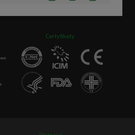
Certyfikaty
two
e