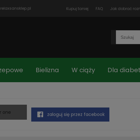
relaxsansklep.pl
Kupuj taniej
FAQ
Jak dobrać roz
rzepowe
Bielizna
W ciąży
Dla diabe
czki
Blog
Jak dobrać rozmiar
Kon
r one
zaloguj się przez facebook
 główna
Asortyment