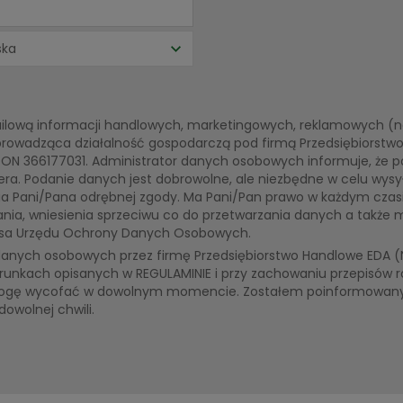
ową informacji handlowych, marketingowych, reklamowych (ne
prowadząca działalność gospodarczą pod firmą Przedsiębiorstw
EGON 366177031. Administrator danych osobowych informuje, że
era. Podanie danych jest dobrowolne, ale niezbędne w celu wysy
 Pani/Pana odrębnej zgody. Ma Pani/Pan prawo w każdym czasi
ia, wniesienia sprzeciwu co do przetwarzania danych a także m
esa Urzędu Ochrony Danych Osobowych.
nych osobowych przez firmę Przedsiębiorstwo Handlowe EDA (NI
unkach opisanych w REGULAMINIE i przy zachowaniu przepisów 
ogę wycofać w dowolnym momencie. Zostałem poinformowany,
wolnej chwili.