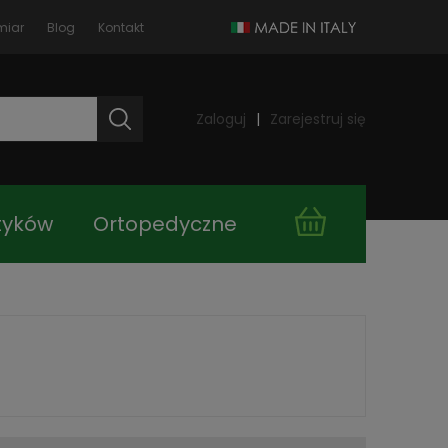
miar
Blog
Kontakt
Zaloguj
Zarejestruj się
tyków
Ortopedyczne
takt
Kupuj taniej!