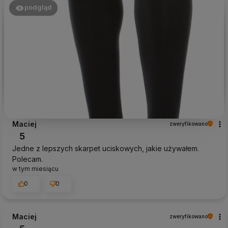
podgląd
Maciej
zweryfikowano
5
Jedne z lepszych skarpet uciskowych, jakie używałem.
Polecam.
w tym miesiącu
0
0
Maciej
zweryfikowano