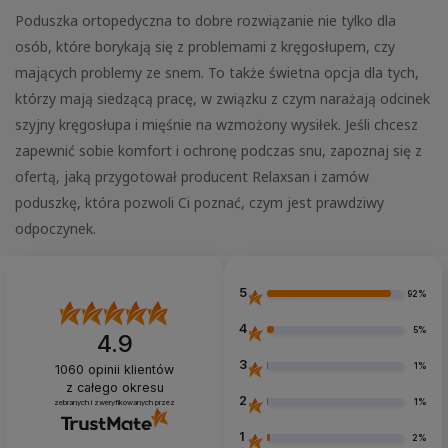
Poduszka ortopedyczna to dobre rozwiązanie nie tylko dla
osób, które borykają się z problemami z kręgosłupem, czy
mających problemy ze snem. To także świetna opcja dla tych,
którzy mają siedzącą pracę, w związku z czym narażają odcinek
szyjny kręgosłupa i mięśnie na wzmożony wysiłek. Jeśli chcesz
zapewnić sobie komfort i ochronę podczas snu, zapoznaj się z
ofertą, jaką przygotował producent Relaxsan i zamów
poduszkę, która pozwoli Ci poznać, czym jest prawdziwy
odpoczynek.
5
92%
4
5%
4.9
3
1%
1060
opinii klientów
z całego okresu
2
1%
zebranych i zweryfikowanych przez
1
2%