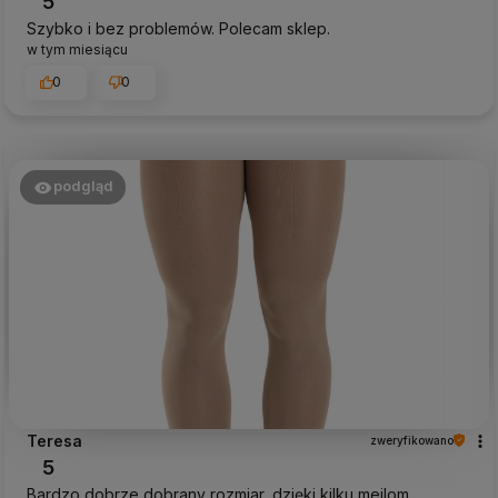
5
Szybko i bez problemów. Polecam sklep.
w tym miesiącu
0
0
podgląd
Teresa
zweryfikowano
5
Bardzo dobrze dobrany rozmiar, dzięki kilku meilom