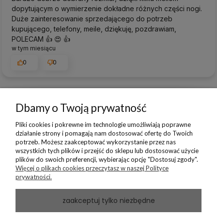
dopytującym o wymierzenie dokładne różnych części nogi.
Duże zainteresowanie sprzedającego do potrzeb
kupującego, telefony, meile, dziękuję, pozdrawiam,
POLECAM 👍️ 😍 👍️
w tym miesiącu
0
0
Dbamy o Twoją prywatność
podgląd
Pliki cookies i pokrewne im technologie umożliwiają poprawne
działanie strony i pomagają nam dostosować ofertę do Twoich
potrzeb. Możesz zaakceptować wykorzystanie przez nas
wszystkich tych plików i przejść do sklepu lub dostosować użycie
plików do swoich preferencji, wybierając opcję "Dostosuj zgody".
Więcej o plikach cookies przeczytasz w naszej Polityce
prywatności.
zaakceptuj tylko niezbędne