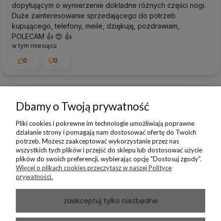
dopytującym o wymierzenie dokładne różnych części nogi.
Duże zainteresowanie sprzedającego do potrzeb
kupującego, telefony, meile, dziękuję, pozdrawiam,
POLECAM 👍️ 😍 👍️
w tym miesiącu
0
0
Dbamy o Twoją prywatność
podgląd
Pliki cookies i pokrewne im technologie umożliwiają poprawne
działanie strony i pomagają nam dostosować ofertę do Twoich
potrzeb. Możesz zaakceptować wykorzystanie przez nas
wszystkich tych plików i przejść do sklepu lub dostosować użycie
plików do swoich preferencji, wybierając opcję "Dostosuj zgody".
Więcej o plikach cookies przeczytasz w naszej Polityce
prywatności.
zaakceptuj tylko niezbędne
Andrzej
zweryfikowano