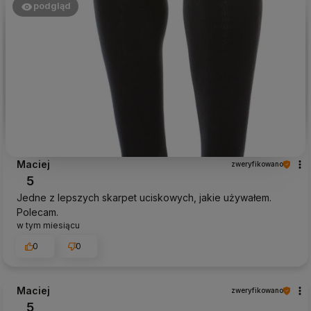
podgląd
Maciej
zweryfikowano
5
Jedne z lepszych skarpet uciskowych, jakie używałem.
Polecam.
w tym miesiącu
0
0
Maciej
zweryfikowano
5