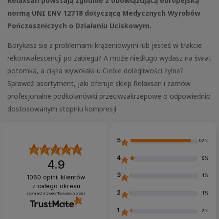
Relaxsan powstają zgodnie z obowiązującą europejską
normą UNI ENV 12718 dotyczącą Medycznych Wyrobów
Pończoszniczych o Działaniu Uciskowym.
Borykasz się z problemami krążeniowymi lub jesteś w trakcie
rekonwalescencji po zabiegu? A może niedługo wydasz na świat
potomka, a ciąża wywołała u Ciebie dolegliwości żylne?
Sprawdź asortyment, jaki oferuje sklep Relaxsan i zamów
profesjonalne podkolanówki przeciwzakrzepowe o odpowiednio
dostosowanym stopniu kompresji.
5
92%
4
5%
4.9
3
1%
1060
opinii klientów
z całego okresu
2
1%
zebranych i zweryfikowanych przez
1
2%