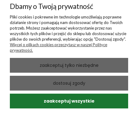
Dbamy o Twoją prywatność
Pliki cookies i pokrewne im technologie umożliwiają poprawne
działanie strony i pomagają nam dostosować ofertę do Twoich
potrzeb. Możesz zaakceptować wykorzystanie przez nas
podgląd
wszystkich tych plików i przejść do sklepu lub dostosować użycie
plików do swoich preferencji, wybierając opcję "Dostosuj zgody".
Więcej o plikach cookies przeczytasz w naszej Polityce
prywatności.
zaakceptuj tylko niezbędne
dostosuj zgody
zaakceptuj wszystkie
Bogdan
zweryfikowano
5
noszę zaledwie 2 tygodnie ale nawet w upał jest ok. (
zapewne dzięki bawełnie). Nie uwiera i można się
przyzwyczaić, że zapomina się, że coś jest na nodze.
w tym tygodniu