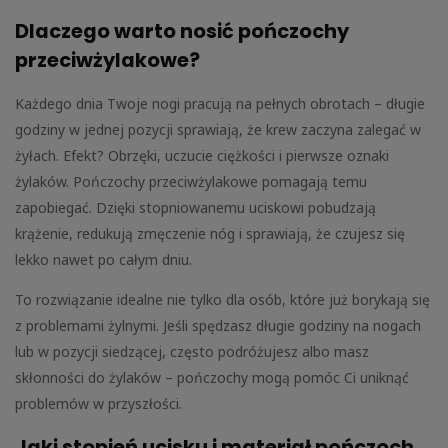
Dlaczego warto nosić pończochy
przeciwżylakowe?
Każdego dnia Twoje nogi pracują na pełnych obrotach – długie
godziny w jednej pozycji sprawiają, że krew zaczyna zalegać w
żyłach. Efekt? Obrzęki, uczucie ciężkości i pierwsze oznaki
żylaków. Pończochy przeciwżylakowe pomagają temu
zapobiegać. Dzięki stopniowanemu uciskowi pobudzają
krążenie, redukują zmęczenie nóg i sprawiają, że czujesz się
lekko nawet po całym dniu.
To rozwiązanie idealne nie tylko dla osób, które już borykają się
z problemami żylnymi. Jeśli spędzasz długie godziny na nogach
lub w pozycji siedzącej, często podróżujesz albo masz
skłonności do żylaków – pończochy mogą pomóc Ci uniknąć
problemów w przyszłości.
Jaki stopień ucisku i materiał pończoch