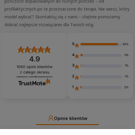
pończoch dopasowanych do różnych potrzeb – od
profilaktycznych po te przeznaczone do terapii. Nie wiesz, który
model wybrać? Skontaktuj się z nami – chętnie pomożemy
dobrać najlepsze rozwiązanie dla Twoich nóg.
5
92%
4
5%
4.9
3
1%
1060
opinii klientów
z całego okresu
2
1%
zebranych i zweryfikowanych przez
1
2%
Opinie klientów
Jak zbieramy opinie?
filtry