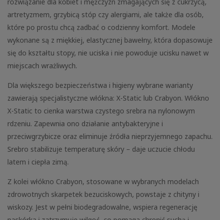
rozwiązanie dla kobiet i mężczyzn zmagających się z cukrzycą,
artretyzmem, grzybicą stóp czy alergiami, ale także dla osób,
które po prostu chcą zadbać o codzienny komfort. Modele
wykonane są z miękkiej, elastycznej bawełny, która dopasowuje
się do kształtu stopy, nie uciska i nie powoduje ucisku nawet w
miejscach wrażliwych.
Dla większego bezpieczeństwa i higieny wybrane warianty
zawierają specjalistyczne włókna: X-Static lub Crabyon. Włókno
X-Static to cienka warstwa czystego srebra na nylonowym
rdzeniu. Zapewnia ono działanie antybakteryjne i
przeciwgrzybicze oraz eliminuje źródła nieprzyjemnego zapachu.
Srebro stabilizuje temperaturę skóry – daje uczucie chłodu
latem i ciepła zimą.
Z kolei włókno Crabyon, stosowane w wybranych modelach
zdrowotnych skarpetek bezuciskowych, powstaje z chityny i
wiskozy. Jest w pełni biodegradowalne, wspiera regenerację
naskórka i zatrzymuje wilgoć, co pomaga chronić suchą i