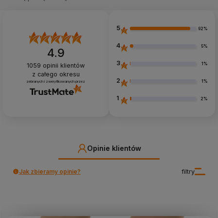
5
92%
4
5%
4.9
3
1%
1059
opinii klientów
z całego okresu
2
1%
zebranych i zweryfikowanych przez
1
2%
Opinie klientów
Jak zbieramy opinie?
filtry