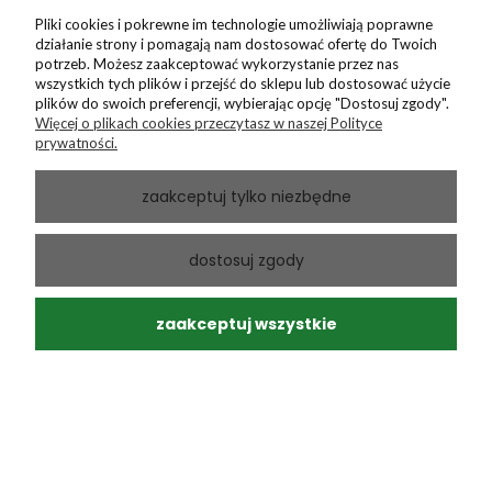
Pliki cookies i pokrewne im technologie umożliwiają poprawne
działanie strony i pomagają nam dostosować ofertę do Twoich
potrzeb. Możesz zaakceptować wykorzystanie przez nas
wszystkich tych plików i przejść do sklepu lub dostosować użycie
plików do swoich preferencji, wybierając opcję "Dostosuj zgody".
Więcej o plikach cookies przeczytasz w naszej Polityce
prywatności.
zaakceptuj tylko niezbędne
Andrzej
zweryfikowano
dostosuj zgody
5
Ponowny zakup sprawdzonego produktu
w tym miesiącu
zaakceptuj wszystkie
0
0
Andrzej
zweryfikowano
5
Moja paczka dotarła do mnie na następny dzień, super.
Zero uszkodzeń, a przesyłka ślicznie zapakowana.