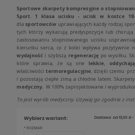
Sportowe skarpety kompresyjne o stopniowan
Sport
.
1 klasa ucisku - ucisk w kostce 1
dla
sportowców
uprawiających każdy rodzaj sport
tych którzy wykazują predyspozycje lub chorują
zastosowaniu stopniowanego ucisku usprawni
kierunku serca, co z kolei wpływa pozytywnie 
wydajność
i szybszą
regenerację
po wysiłku. S
które sprawia, że są one
lekkie
,
oddychaj
właściwości
termoregulacyjne
, dzięki czemu pr
i pozostają ciepłe zimą a chłodne latem. Skarpe
medyczny.
W 100% zaprojektowane i wyproduko
To jest wyrób medyczny. Używaj go zgodnie z inst
Wybierz wariant:
Dostawa:
od 13,00 zł
-
*
ROZMIAR:
Cena nie zawiera