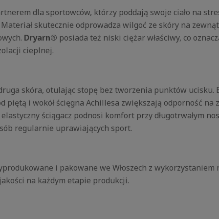
rtnerem dla sportowców, którzy poddają swoje ciało na stres,
 Materiał skutecznie odprowadza wilgoć ze skóry na zewnątr
gowych.
Dryarn®
posiada też niski ciężar właściwy, co oznacz
lacji cieplnej.
 druga skóra, otulając stopę bez tworzenia punktów ucisku.
 piętą i wokół ścięgna Achillesa zwiększają odporność na 
astyczny ściągacz podnosi komfort przy długotrwałym nosze
osób regularnie uprawiających sport.
yprodukowane i pakowane we Włoszech z wykorzystaniem na
jakości na każdym etapie produkcji.