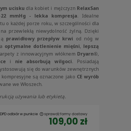
ym ucisku
dla kobiet i mężczyzn
RelaxSan
8-22 mmHg - lekka kompresja
. Idealne
u o każdej porze roku, w szczególności dla
 na przewlekłą niewydolność żylną. Dzięki
ają
prawidłowy przepływ krwi
od nóg w
na
optymalne dotlenienie mięśni
,
lepszą
karpety z innowacyjnym włóknem
Dryarn®
,
ące
i
nie absorbują wilgoci
. Posiadają
zystosowują się do warunków zewnętrznych
ty kompresyjne są oznaczone jako
CE wyrób
wane we Włoszech.
rukcją używania lub etykietą.
 DPD odbiór w punkcie
sprawdź formy dostawy
109,00 zł
 ewentualnych