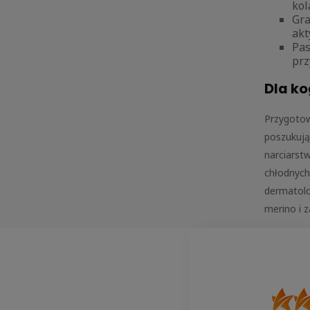
kol
Gra
akt
Pas
prz
Dla k
Przygotow
poszukują
narciarst
chłodnych
dermatolo
merino i 