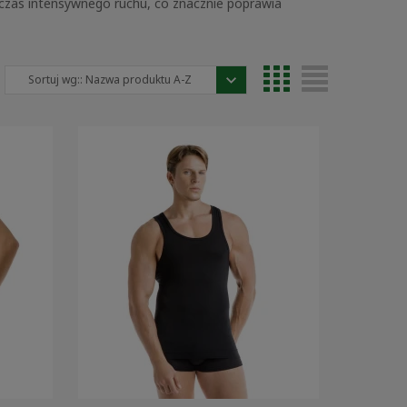
czas intensywnego ruchu, co znacznie poprawia
Sortuj wg::
Nazwa produktu A-Z