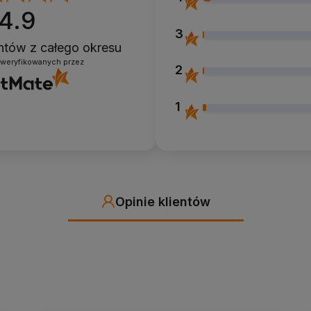
4.9
3
entów
z całego okresu
zweryfikowanych przez
2
1
Opinie klientów