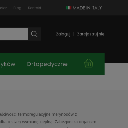
miar
Blog
Kontakt
Zaloguj
Zarejestruj się
tyków
Ortopedyczne
takt
Kupuj taniej!
łaściwości termoregulacyjne merynosów z
 dba o stałą wymianę cieplną. Zabezpiecza organizm