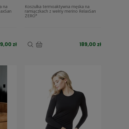
a na
Koszulka termoaktywna męska na
laxSan
ramiączkach z wełny merino RelaxSan
ZERO°
9,00 zł
189,00 zł