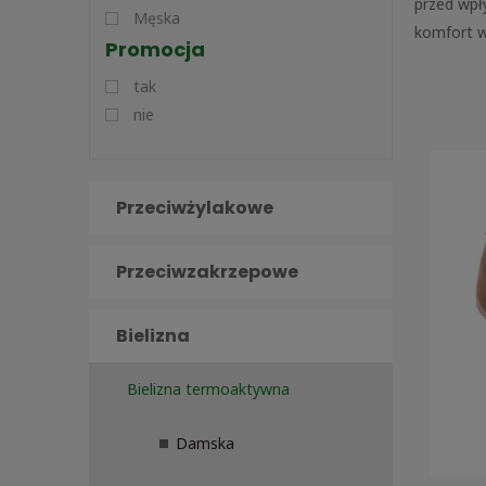
przed wpł
Męska
komfort w
Promocja
tak
nie
Przeciwżylakowe
Przeciwzakrzepowe
Bielizna
Bielizna termoaktywna
Damska