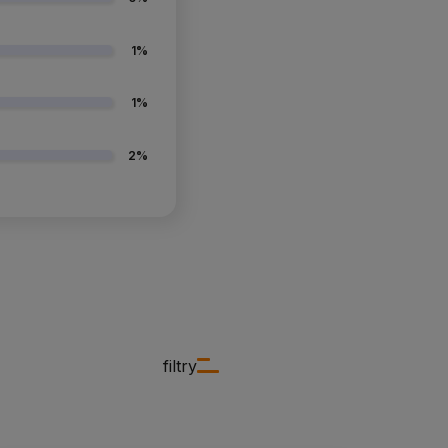
1%
1%
2%
filtry