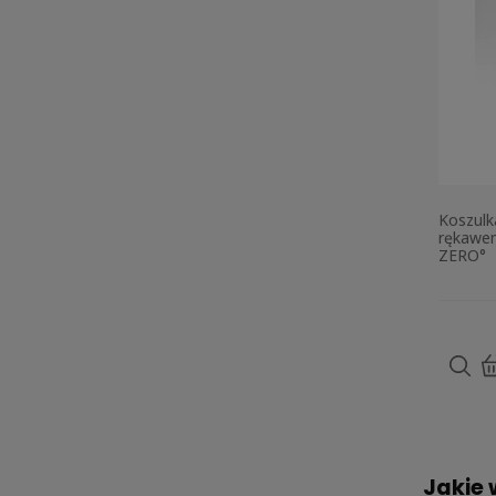
Koszulk
rękawem
ZERO°
Jakie 