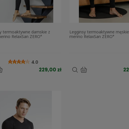
y termoaktywne damskie z
Legginsy termoaktywne męskie
erino RelaxSan ZERO°
merino RelaxSan ZERO°
4.0
229,00 zł
22