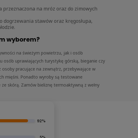
na przeznaczona na mróz oraz do zimowych
go dogrzewania stawów oraz kręgosłupa,
łodzie.
rym wyborem?
wności na świeżym powietrzu, jak i osób
u osób uprawiających turystykę górską, bieganie czy
ież osoby pracujące na zewnątrz, przebywające w
nych mięśni. Ponadto wyroby są testowane
ie ze skórą. Zamów bieliznę termoaktywną z wełny
92%
5%