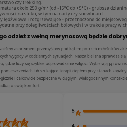
arstwo czy trekking.
matura około 250 g/m² (od -15°C do +5°C) - grubsza dziani
ywności na stoku, w tym na narty czy snowboard.
y lędźwiowe i rozgrzewające - przeznaczone do miejscowe
ydatne przy dolegliwościach bólowych i w trakcie pracy w ch
ogo odzież z wełną merynosową będzie dob
aliśmy asortyment przemyślany pod kątem potrzeb miłośników akty
cych wygody w codziennych sytuacjach. Nasza bielizna sprawdza się 
wo, gdzie liczy się szybkie odprowadzanie wilgoci. Wybierają ją równ
 pomieszczeniach lub szukające terapii ciepłem przy stanach zapal
gicznie i całkowicie bezpieczne w ciągłym, wielogodzinnym kontakc
zadbaj o swój komfort.
5
4