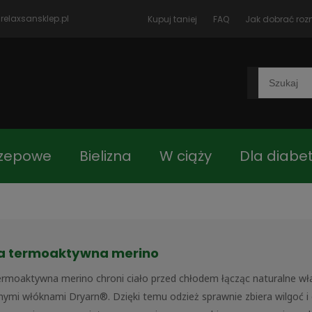
relaxsansklep.pl
Kupuj taniej
FAQ
Jak dobrać roz
rzepowe
Bielizna
W ciąży
Dla diabe
czki
Blog
Jak dobrać rozmiar
Kon
na termoaktywna merino
 główna
Asortyment
termoaktywna merino chroni ciało przed chłodem łącząc naturalne w
nymi włóknami Dryarn®. Dzięki temu odzież sprawnie zbiera wilgoć i