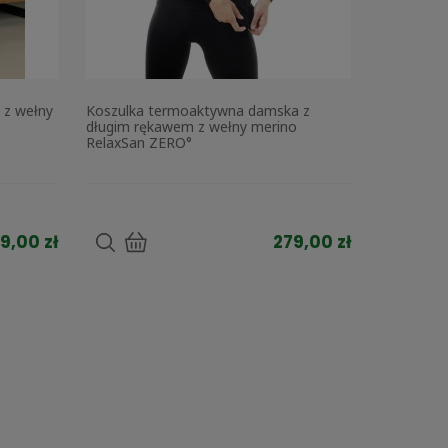
 z wełny
Koszulka termoaktywna damska z
długim rękawem z wełny merino
RelaxSan ZERO°
9,00 zł
279,00 zł