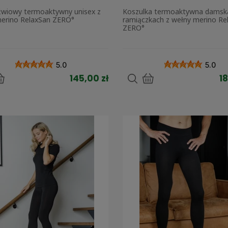
źwiowy termoaktywny unisex z
Koszulka termoaktywna damsk
erino RelaxSan ZERO°
ramiączkach z wełny merino Re
ZERO°
5.0
5.0
145,00 zł
18