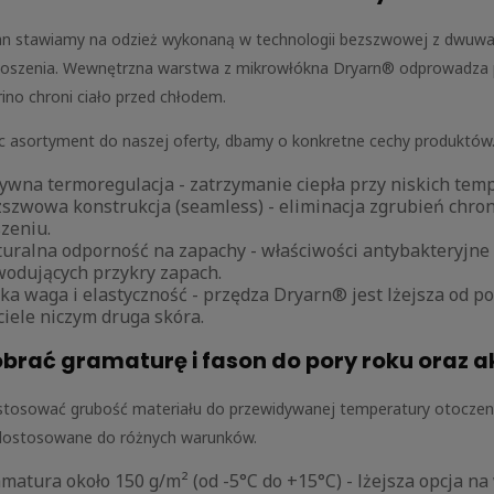
n stawiamy na odzież wykonaną w technologii bezszwowej z dwuwar
oszenia. Wewnętrzna warstwa z mikrowłókna Dryarn® odprowadza p
ino chroni ciało przed chłodem.
c asortyment do naszej oferty, dbamy o konkretne cechy produktów
ywna termoregulacja - zatrzymanie ciepła przy niskich tem
szwowa konstrukcja (seamless) - eliminacja zgrubień chron
zeniu.
uralna odporność na zapachy - właściwości antybakteryjne 
odujących przykry zapach.
ka waga i elastyczność - przędza Dryarn® jest lżejsza od pol
ciele niczym druga skóra.
brać gramaturę i fason do pory roku oraz 
tosować grubość materiału do przewidywanej temperatury otoczeni
dostosowane do różnych warunków.
matura około 150 g/m² (od -5°C do +15°C) - lżejsza opcja na 