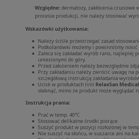
Względne:
dermatozy, zakłócenia czuciowe w
procesie produkcji, nie należy stosować wy
Wskazówki użytkowania:
Należy ściśle przestrzegać zasad stosowa
Podkolanówki możemy i powinniśmy nosić co
Zaleca się zakładać wyrób rano, najlepiej
uniesionymi do góry.
Przed założeniem należy bezwzględnie zdjąć
Przy zakładaniu należy zwrócić uwagę na 
szczegółową instrukcją zakładania wyrobó
Ucisk w produktach linii
RelaxSan Medica
słabnąć, mimo że produkt może wyglądać n
Instrukcja prania:
Prać w temp. 40℃
Stosować delikatne środki piorące
Suszyć produkt w pozycji rozłożonej w tem
Nie suszyć na słońcu, w suszarce ani na k