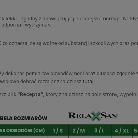
cisk lekki - zgodny z obowiązującą europejską normą UNI 
o odporna i wytrzymała
0 co oznacza, że są wolne od substancji szkodliwych oraz p
y dokonać pomiarów obwodów nogi oraz długości zgodnie z ta
awidłowo dobrać rozmiar znajdziesz
tutaj.
erz plik
"Recepta"
, który znajdziesz na dole strony, wypeł