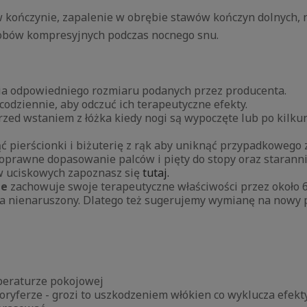
 kończynie, zapalenie w obrębie stawów kończyn dolnych, n
robów kompresyjnych podczas nocnego snu.
nia odpowiedniego rozmiaru podanych przez producenta.
dziennie, aby odczuć ich terapeutyczne efekty.
 przed wstaniem z łóżka kiedy nogi są wypoczęte lub po ki
 pierścionki i biżuterię z rąk aby uniknąć przypadkowego z
poprawne dopasowanie palców i pięty do stopy oraz starann
w uciskowych zapoznasz się
tutaj.
le
zachowuje swoje terapeutyczne właściwości przez około 6
a nienaruszony. Dlatego też sugerujemy wymianę na nowy p
peraturze pokojowej
aloryferze - grozi to uszkodzeniem włókien co wyklucza efe