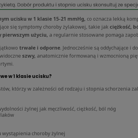
ym ucisku w 1 klasie 15-21
mmHg,
co oznacza lekką komp
ące się symptomy choroby żylakowej, takie jak
ciężkość, b
y pierwszym użyciu,
a regularnie stosowane pomaga zapobi
yjątkowo
trwałe i odporne
. Jednocześnie są oddychające i d
ewidoczne
szwy,
anatomicznie formowaną i wzmocnioną piętę
artymi.
e w 1 klasie ucisku?
ów, którzy w zależności od rodzaju i stopnia schorzenia zal
dolności żylnej jak męczliwość, ciężkość, ból nóg
ylaków
 wystąpienia choroby żylnej