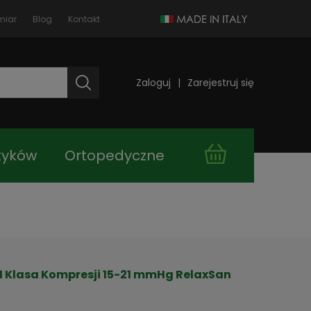
miar
Blog
Kontakt
Zaloguj
Zarejestruj się
tyków
Ortopedyczne
takt
Kupuj taniej!
 Klasa Kompresji 15-21 mmHg RelaxSan