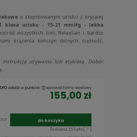
ylakowe
o stopniowanym ucisku z kryjącej
 1 klasa ucisku -
15-21 mmHg - lekka
pośród wszystkich linii RelaxSan i bardzo
ami krążenia kończyn dolnych: ciężkość,
instrukcją używania lub etykietą. Dobór
ą.
 DPD odbiór w punkcie
sprawdź formy dostawy
155,00 zł
 ewentualnych
par
do koszyka
Zyskujesz
155
pkt [
?
]