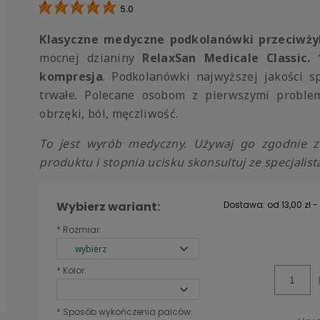
5.0
Klasyczne medyczne podkolanówki przeciwż
mocnej dzianiny
RelaxSan Medicale Classic.
kompresja
. Podkolanówki najwyższej jakości s
trwałe. Polecane osobom z pierwszymi problem
obrzęki, ból, męczliwość.
To jest wyrób medyczny. Używaj go zgodnie z 
produktu i stopnia ucisku skonsultuj ze specjalist
Wybierz wariant:
Dostawa:
od 13,00 zł
-
*
Rozmiar:
Cena nie zawiera
kosztów płatności
*
Kolor:
*
Sposób wykończenia palców: