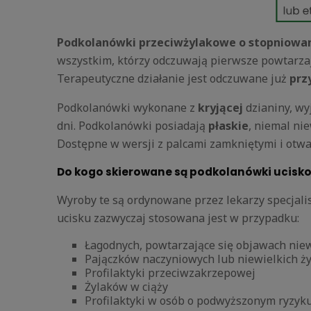
Podkolanówki przeciwżylakowe o stopniowan
wszystkim, którzy odczuwają pierwsze powtarzaj
Terapeutyczne działanie jest odczuwane już
prz
Podkolanówki wykonane z
kryjącej
dzianiny, w
dni. Podkolanówki posiadają
płaskie
, niemal ni
Dostępne w wersji z palcami zamkniętymi i otw
Do kogo skierowane są podkolanówki uciskow
Wyroby te są ordynowane przez lekarzy specjalist
ucisku zazwyczaj stosowana jest w przypadku:
Łagodnych, powtarzające się objawach niewy
Pajączków naczyniowych lub niewielkich ż
Profilaktyki przeciwzakrzepowej
Żylaków w ciąży
Profilaktyki w osób o podwyższonym ryzyku