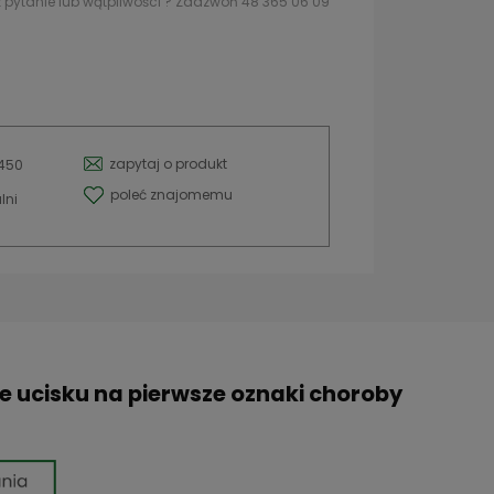
 pytanie lub wątpliwości ? Zadzwoń 48 365 06 09
zapytaj o produkt
1450
poleć znajomemu
lni
e ucisku na pierwsze oznaki choroby