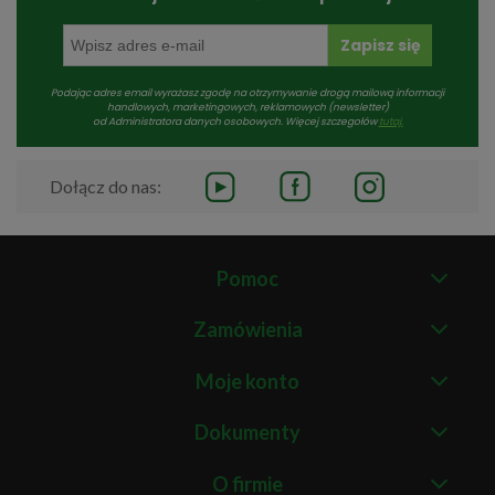
Zapisz się
Podając adres email wyrażasz zgodę na otrzymywanie drogą mailową informacji
handlowych, marketingowych, reklamowych (newsletter)
od Administratora danych osobowych. Więcej szczegołów
tutaj.
Dołącz do nas:
Pomoc
Zamówienia
Moje konto
Dokumenty
O firmie