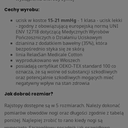
Cechy wyrobu:
ucisk w kostce
15-21 mmHg
- 1 klasa - ucisk lekki
- zgodny z obowiązującą europejską normą UNI
ENV 12718 dotyczącą Medycznych Wyrobów
Pończoszniczych o Działaniu Uciskowym
dzianina z dodatkiem bawełny (35%), która
bezpośrednio styka się ze skórą
linia RelaxSan Medicale Cotton
wyprodukowano we Włoszech
posiadają certyfikat OEKO-TEX standard 100 co
oznacza, że są wolne od substancji szkodliwych
oraz potencjalnie szkodliwych mogących mieć
negatywny wpływ na stan zdrowia
Jak dobrać rozmiar?
Rajstopy dostępne są w 5 rozmiarach. Należy dokonać
pomiarów obwodów nogi oraz długości zgodnie z tabelą
poniżej. Najlepiej zrobić to rano kiedy nogi są
wypoczęte. Szczegółowy poradnik jak prawidłowo