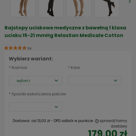
Rajstopy uciskowe medyczne z bawełną 1 klasa
ucisku 15-21 mmHg RelaxSan Medicale Cotton
5.0
Wybierz wariant:
*
Rozmiar:
*
Kolor:
*
Sposób wykończenia palców:
Dostawa:
od 13,00 zł
- DPD odbiór w punkcie
sprawdź formy
dostawy
179,00 zł
Cena nie zawiera ewentualnych kosztów płatności