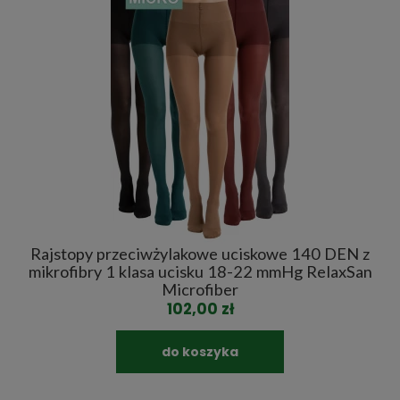
Rajstopy przeciwżylakowe uciskowe 140 DEN z
R
mikrofibry 1 klasa ucisku 18-22 mmHg RelaxSan
Microfiber
102,00 zł
do koszyka