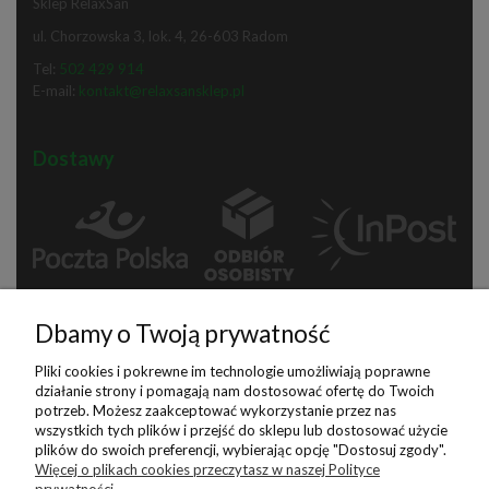
Sklep RelaxSan
ul. Chorzowska 3, lok. 4
,
26-603
Radom
Tel:
502 429 914
E-mail:
kontakt@relaxsansklep.pl
Dostawy
Dbamy o Twoją prywatność
Pliki cookies i pokrewne im technologie umożliwiają poprawne
działanie strony i pomagają nam dostosować ofertę do Twoich
potrzeb. Możesz zaakceptować wykorzystanie przez nas
Płatności
wszystkich tych plików i przejść do sklepu lub dostosować użycie
plików do swoich preferencji, wybierając opcję "Dostosuj zgody".
Więcej o plikach cookies przeczytasz w naszej Polityce