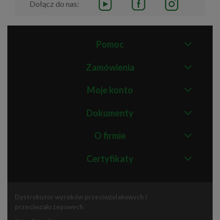
Dołącz do nas:
Pomoc
Zamówienia
Moje konto
Dokumenty
O firmie
Certyfikaty
Dystrybutor wyrobów przeciwżylakowych i
przeciwzakrzepowych