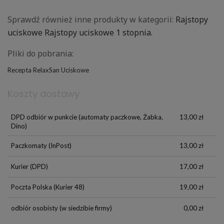
Sprawdź również inne produkty w kategorii:
Rajstopy
uciskowe
Rajstopy uciskowe 1 stopnia.
Pliki do pobrania:
Recepta RelaxSan Uciskowe
Koszty dostawy
DPD odbiór w punkcie
(automaty paczkowe, Żabka,
13,00 zł
Dino)
Paczkomaty
(InPost)
13,00 zł
Kurier
(DPD)
17,00 zł
Poczta Polska
(Kurier 48)
19,00 zł
odbiór osobisty
(w siedzibie firmy)
0,00 zł