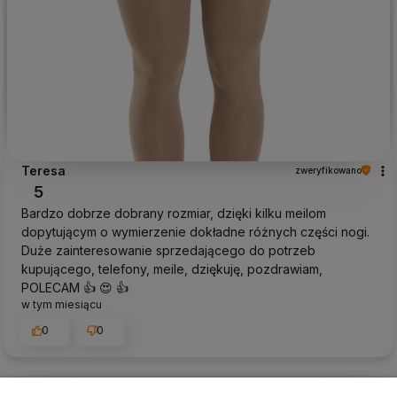
Teresa
zweryfikowano
5
Bardzo dobrze dobrany rozmiar, dzięki kilku meilom
dopytującym o wymierzenie dokładne różnych części nogi.
Duże zainteresowanie sprzedającego do potrzeb
kupującego, telefony, meile, dziękuję, pozdrawiam,
POLECAM 👍️ 😍 👍️
w tym miesiącu
0
0