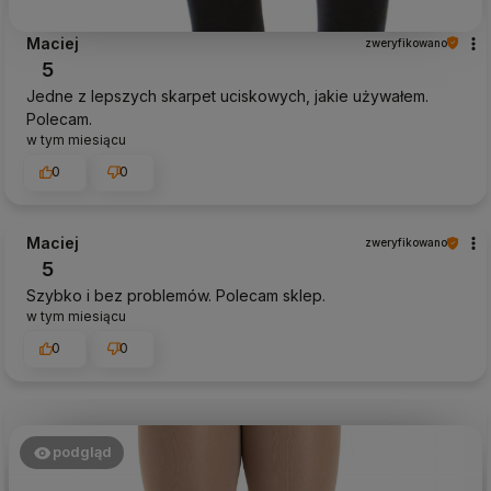
Maciej
zweryfikowano
5
Jedne z lepszych skarpet uciskowych, jakie używałem.
Polecam.
w tym miesiącu
0
0
Maciej
zweryfikowano
5
Szybko i bez problemów. Polecam sklep.
w tym miesiącu
0
0
podgląd