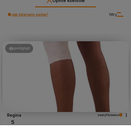
Opinie klientów
Jak zbieramy opinie?
filtry
podgląd
Regina
zweryfikowano
5
Dostałam oczekiwany produkt, nareszcie w białym kolorze.