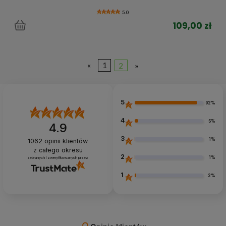
5.0
109,00 zł
«
1
2
»
5
92%
4
5%
4.9
3
1%
1062
opinii klientów
z całego okresu
2
1%
zebranych i zweryfikowanych przez
1
2%