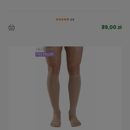
4.9
89,00 zł