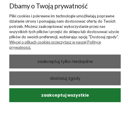
Pasują wymiary.
Dbamy o Twoją prywatność
dzisiaj
Pliki cookies i pokrewne im technologie umożliwiają poprawne
0
0
działanie strony i pomagają nam dostosować ofertę do Twoich
potrzeb. Możesz zaakceptować wykorzystanie przez nas
wszystkich tych plików i przejść do sklepu lub dostosować użycie
plików do swoich preferencji, wybierając opcję "Dostosuj zgody".
Więcej o plikach cookies przeczytasz w naszej Polityce
podgląd
prywatności.
zaakceptuj tylko niezbędne
dostosuj zgody
zaakceptuj wszystkie
Bogdan
zweryfikowano
5
noszę zaledwie 2 tygodnie ale nawet w upał jest ok. (