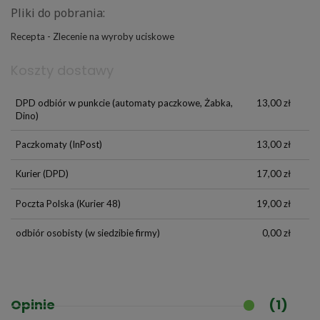
Pliki do pobrania:
Recepta - Zlecenie na wyroby uciskowe
Koszty dostawy
DPD odbiór w punkcie
(automaty paczkowe, Żabka,
13,00 zł
Dino)
Paczkomaty
(InPost)
13,00 zł
Kurier
(DPD)
17,00 zł
Poczta Polska
(Kurier 48)
19,00 zł
odbiór osobisty
(w siedzibie firmy)
0,00 zł
Opinie
(1)