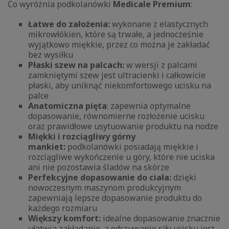
Co wyróżnia podkolanówki
Medicale Premium
:
Łatwe do założenia:
wykonane z elastycznych
mikrowłókien, które są trwałe, a jednocześnie
wyjątkowo miękkie, przez co można je zakładać
bez wysiłku
Płaski szew na palcach:
w wersji z palcami
zamkniętymi szew jest ultracienki i całkowicie
płaski, aby uniknąć niekomfortowego ucisku na
palce
Anatomiczna pięta
: zapewnia optymalne
dopasowanie, równomierne rozłożenie ucisku
oraz prawidłowe usytuowanie produktu na nodze
Miękki i rozciągliwy górny
mankiet:
podkolanówki posiadają miękkie i
rozciągliwe wykończenie u góry, które nie uciska
ani nie pozostawia śladów na skórze
Perfekcyjne dopasowanie do ciała:
dzięki
nowoczesnym
maszynom produkcyjnym
zapewniają lepsze dopasowanie produktu do
każdego rozmiaru
Większy komfort:
idealne dopasowanie znacznie
ułatwia zakładanie, a odczuwanie siły ucisku jest