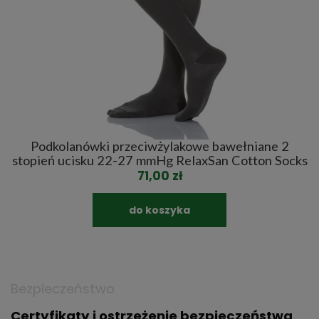
Podkolanówki przeciwżylakowe bawełniane 2
M
e
stopień ucisku 22-27 mmHg RelaxSan Cotton Socks
71,00 zł
do koszyka
Bezpieczeństwo
Certyfikaty i ostrzeżenie bezpieczeństwa