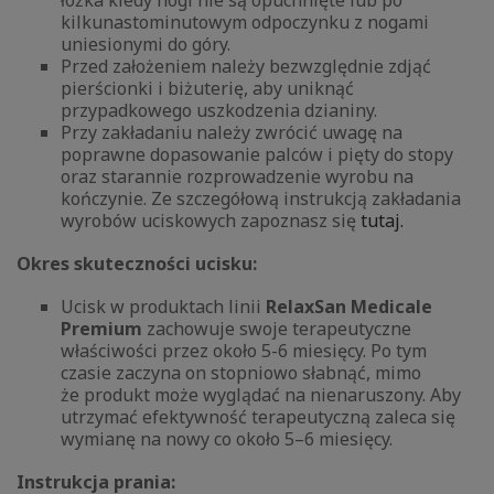
łóżka kiedy nogi nie są opuchnięte lub po
kilkunastominutowym odpoczynku z nogami
uniesionymi do góry.
Przed założeniem należy bezwzględnie zdjąć
pierścionki i biżuterię, aby uniknąć
przypadkowego uszkodzenia dzianiny.
Przy zakładaniu należy zwrócić uwagę na
poprawne dopasowanie palców i pięty do stopy
oraz starannie rozprowadzenie wyrobu na
kończynie. Ze szczegółową instrukcją zakładania
wyrobów uciskowych zapoznasz się
tutaj.
Okres skuteczności ucisku:
Ucisk w produktach linii
RelaxSan Medicale
Premium
zachowuje swoje terapeutyczne
właściwości przez około 5-6 miesięcy. Po tym
czasie zaczyna on stopniowo słabnąć, mimo
że produkt może wyglądać na nienaruszony. Aby
utrzymać efektywność terapeutyczną zaleca się
wymianę na nowy co około 5–6 miesięcy.
Instrukcja prania: