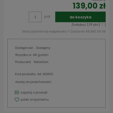
139,00 zł
Cena nie zawiera ewentualnych kosztów płatności
par
do koszyka
Zyskujesz
139
pkt [
?
]
Masz pytanie lub wątpliwości ? Zadzwoń 48 365 06 09
Dostępność:
Dostępny
Wysyłka w:
48 godzin
Producent:
RelaxSan
Kod produktu:
Art. M2650
dodaj do przechowalni
zapytaj o produkt
poleć znajomemu