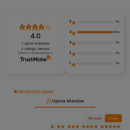
5
0%
4
100%
4.0
3
0%
1
opinii klientów
z całego okresu
2
0%
zebranych i zweryfikowanych przez
1
0%
Jak zbieramy opinie?
Opinie klientów
Wyczyść
Szukaj