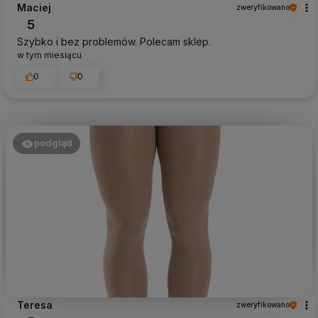
Maciej
zweryfikowano
5
Szybko i bez problemów. Polecam sklep.
w tym miesiącu
0
0
podgląd
Teresa
zweryfikowano