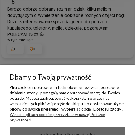
5
Bardzo dobrze dobrany rozmiar, dzięki kilku meilom
dopytującym o wymierzenie dokładne różnych części nogi.
Duże zainteresowanie sprzedającego do potrzeb
kupującego, telefony, meile, dziękuję, pozdrawiam,
POLECAM 👍️ 😍 👍️
w tym miesiącu
0
0
Dbamy o Twoją prywatność
podgląd
Pliki cookies i pokrewne im technologie umożliwiają poprawne
działanie strony i pomagają nam dostosować ofertę do Twoich
potrzeb. Możesz zaakceptować wykorzystanie przez nas
wszystkich tych plików i przejść do sklepu lub dostosować użycie
plików do swoich preferencji, wybierając opcję "Dostosuj zgody".
Więcej o plikach cookies przeczytasz w naszej Polityce
prywatności.
zaakceptuj tylko niezbędne