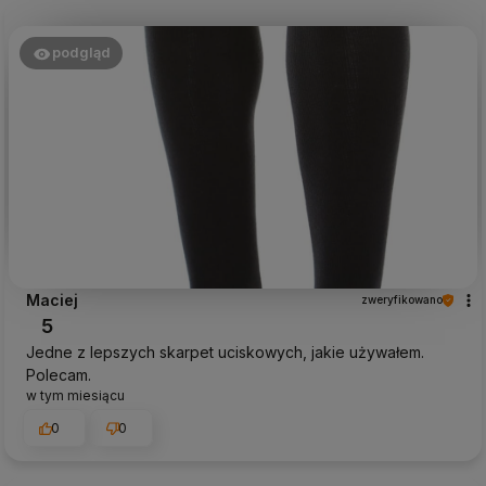
podgląd
Maciej
zweryfikowano
5
Jedne z lepszych skarpet uciskowych, jakie używałem.
Polecam.
w tym miesiącu
0
0