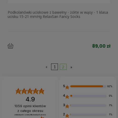
Podkolanówki uciskowe z bawełny - żółte w wąsy - 1 klasa
ucisku 15-21 mmHg RelaxSan Fancy Socks
89,00 zł
«
1
2
»
5
92%
4
5%
4.9
3
1%
1059
opinii klientów
z całego okresu
2
1%
zebranych i zweryfikowanych przez