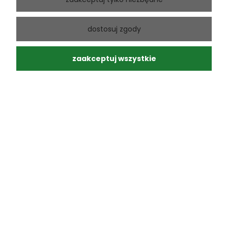
Andrzej
zweryfikowano
dostosuj zgody
5
Ponowny zakup sprawdzonego produktu
w tym miesiącu
zaakceptuj wszystkie
0
0
Andrzej
zweryfikowano
5
Moja paczka dotarła do mnie na następny dzień, super.
Zero uszkodzeń, a przesyłka ślicznie zapakowana.
Polecam. Profesjonalna obsługa.
w tym miesiącu
0
0
Wojciech
zweryfikowano
5