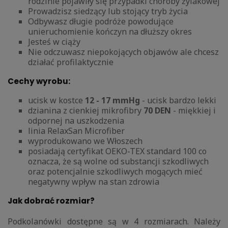
rodzinie pojawiły się przypadki choroby żylakowej
Prowadzisz siedzący lub stojący tryb życia
Odbywasz długie podróże powodujące
unieruchomienie kończyn na dłuższy okres
Jesteś w ciąży
Nie odczuwasz niepokojących objawów ale chcesz
działać profilaktycznie
Cechy wyrobu:
ucisk w kostce
12 - 17 mmHg
- ucisk bardzo lekki
dzianina z cienkiej mikrofibry
70 DEN
- miękkiej i
odpornej na uszkodzenia
linia RelaxSan Microfiber
wyprodukowano we Włoszech
posiadają certyfikat OEKO-TEX standard 100 co
oznacza, że są wolne od substancji szkodliwych
oraz potencjalnie szkodliwych mogących mieć
negatywny wpływ na stan zdrowia
Jak dobrać rozmiar?
Podkolanówki dostępne są w 4 rozmiarach. Należy