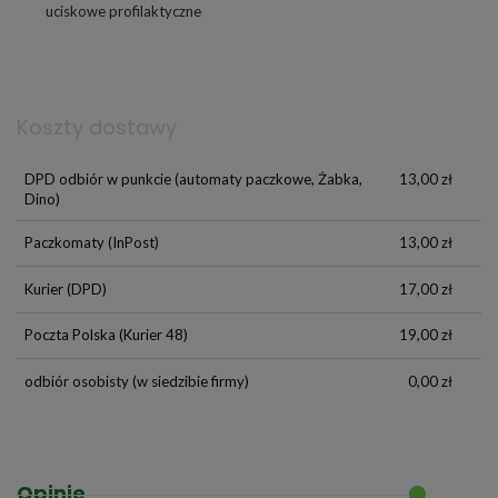
uciskowe profilaktyczne
Koszty dostawy
DPD odbiór w punkcie
(automaty paczkowe, Żabka,
13,00 zł
Dino)
Paczkomaty
(InPost)
13,00 zł
Kurier
(DPD)
17,00 zł
Poczta Polska
(Kurier 48)
19,00 zł
odbiór osobisty
(w siedzibie firmy)
0,00 zł
Opinie