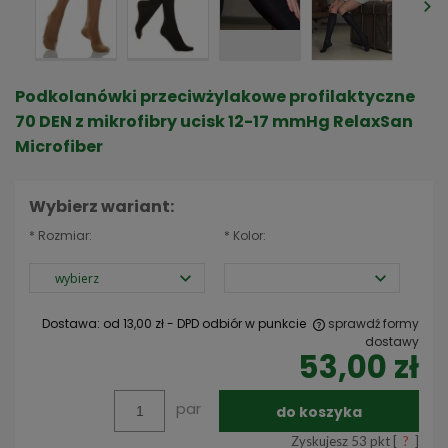
Podkolanówki przeciwżylakowe profilaktyczne
70 DEN z mikrofibry ucisk 12-17 mmHg RelaxSan
Microfiber
Wybierz wariant:
*
Rozmiar:
*
Kolor:
Dostawa:
od 13,00 zł
- DPD odbiór w punkcie
sprawdź formy
dostawy
53,00 zł
Cena nie zawiera ewentualnych kosztów płatności
par
do koszyka
Zyskujesz
53
pkt [
?
]