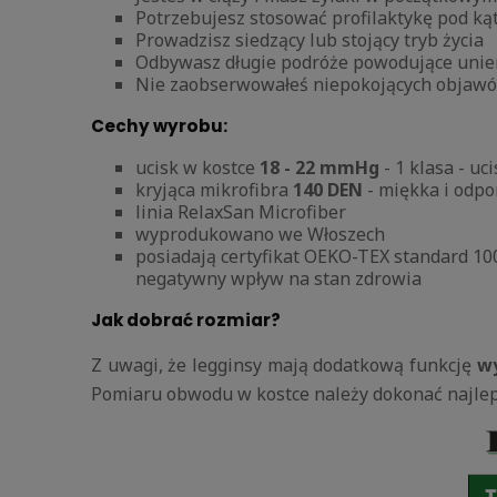
Potrzebujesz stosować profilaktykę pod kąt
Prowadzisz siedzący lub stojący tryb życia
Odbywasz długie podróże powodujące unie
Nie zaobserwowałeś niepokojących objawów
Cechy wyrobu:
ucisk w kostce
18 - 22 mmHg
- 1 klasa - uci
kryjąca mikrofibra
140 DEN
- miękka i odp
linia RelaxSan Microfiber
wyprodukowano we Włoszech
posiadają certyfikat OEKO-TEX standard 10
negatywny wpływ na stan zdrowia
Jak dobrać rozmiar?
Z uwagi, że legginsy mają dodatkową funkcję
wy
Pomiaru obwodu w kostce należy dokonać najlepi