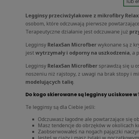
Legginsy przeciwżylakowe z mikrofibry Relax
osobom, które odczuwają pierwsze powtarzające
Terapeutyczne działanie jest odczuwane już
prz
Legginsy
RelaxSan Microfber
wykonane są z kry
jest
wytrzymały i odporny na uszkodzenia
, a 
Legginsy
RelaxSan Microfiber
sprawdzą się u os
noszeniu niż rajstopy, z uwagi na brak stopy i
modelujących talię
.
Do kogo skierowane są legginsy uciskowe w 1
Te legginsy są dla Ciebie jeśli:
Odczuwasz łagodne ale powtarzające się obj
Masz tendencje do obrzęków w okolicach k
Zaobserwowałeś na nogach pajączki naczyn
Jesteś w ciąży i masz żylaki w początkowy