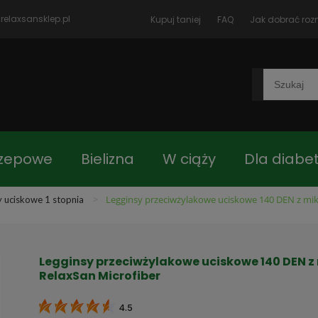
relaxsansklep.pl
Kupuj taniej
FAQ
Jak dobrać roz
rzepowe
Bielizna
W ciąży
Dla diabe
>
Legginsy przeciwżylakowe uciskowe 140 DEN z mik
y uciskowe 1 stopnia
czki
Blog
Jak dobrać rozmiar
Kon
Legginsy przeciwżylakowe uciskowe 140 DEN z 
 główna
Asortyment
RelaxSan Microfiber
4.5