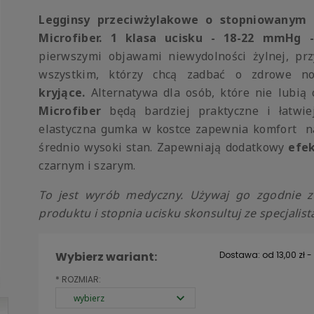
Legginsy przeciwżylakowe o stopniowanym 
Microfiber. 1 klasa ucisku -
18-22 mmHg -
pierwszymi objawami niewydolności żylnej, prz
wszystkim, którzy chcą zadbać o zdrowe n
kryjące.
Alternatywa dla osób, które nie lubią 
Microfiber
będą bardziej praktyczne i łatwie
elastyczna gumka w kostce zapewnia komfort na
średnio wysoki stan. Zapewniają dodatkowy
efe
czarnym i szarym.
To jest wyrób medyczny. Używaj go zgodnie z 
produktu i stopnia ucisku skonsultuj ze specjalist
Wybierz wariant:
Dostawa:
od 13,00 zł
-
*
ROZMIAR:
Cena nie zawiera
kosztów płatności