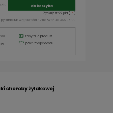
szt.
do koszyka
Zyskujesz
99
pkt [
?
]
 pytanie lub wątpliwości ? Zadzwoń 48 365 06 09
zapytaj o produkt
80ML
poleć znajomemu
lni
aki choroby żylakowej