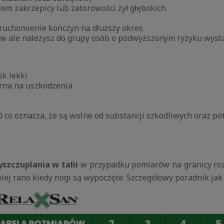
em zakrzepicy lub zatorowości żył głębokich
ruchomienie kończyn na dłuższy okres
 ale należysz do grupy osób o podwyższonym ryzyku wystą
sk lekki
orna na uszkodzenia
0 co oznacza, że są wolne od substancji szkodliwych oraz p
szczuplania w talii
w przypadku pomiarów na granicy ro
ej rano kiedy nogi są wypoczęte. Szczegółowy poradnik ja