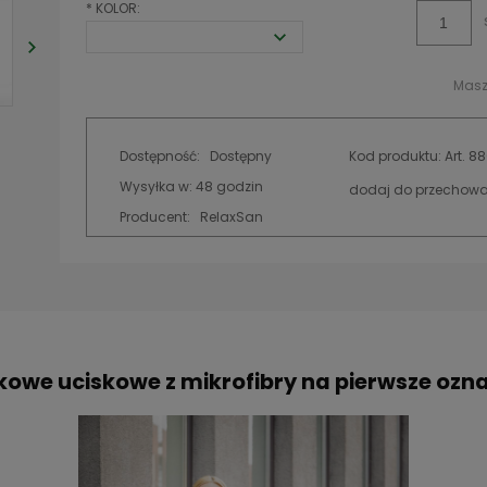
*
KOLOR:
Masz
Dostępność:
Dostępny
Kod produktu:
Art. 8
Wysyłka w:
48 godzin
dodaj do przechowa
Producent:
RelaxSan
kowe uciskowe z mikrofibry na pierwsze ozn