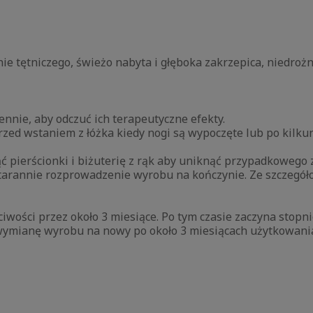
e tętniczego, świeżo nabyta i głęboka zakrzepica, niedro
nnie, aby odczuć ich terapeutyczne efekty.
 przed wstaniem z łóżka kiedy nogi są wypoczęte lub po ki
 pierścionki i biżuterię z rąk aby uniknąć przypadkowego z
starannie rozprowadzenie wyrobu na kończynie. Ze szczegó
iwości przez około 3 miesiące. Po tym czasie zaczyna stop
wymianę wyrobu na nowy po około 3 miesiącach użytkowani