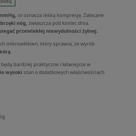
mmHg,
co oznacza lekką kompresję. Zalecane
obrzęki nóg,
zwłaszcza pod koniec dnia.
iegać przewlekłej niewydolności żylnej.
kich mikrowłókien, który sprawia, że wyrób
skórą
.
 będą bardziej praktyczne i łatwiejsze w
io wysoki
stan o dodatkowych właściwościach
nóg