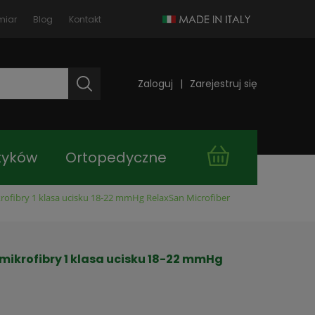
miar
Blog
Kontakt
Zaloguj
Zarejestruj się
tyków
Ortopedyczne
rofibry 1 klasa ucisku 18-22 mmHg RelaxSan Microfiber
takt
Kupuj taniej!
mikrofibry 1 klasa ucisku 18-22 mmHg