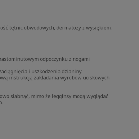
żność tętnic obwodowych, dermatozy z wysiękiem.
lkunastominutowym odpoczynku z nogami
aciągnięcia i uszkodzenia dzianiny.
łową instrukcją zakładania wyrobów uciskowych
niowo słabnąć, mimo że legginsy mogą wyglądać
a.