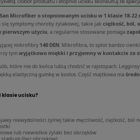
San Microfiber o stopniowanym ucisku w 1 klasie 18-22
 się symptomy choroby żylakowej, takie jak
ciężkość, ból, 
y pierwszym użyciu
, a regularnie stosowane pomaga
zapob
jącej mikrofibry
140 DEN
. Mikrofibra, to splot bardzo cien
przy tym
wyjątkowo miękki i przyjemny w kontakcie ze 
ób, które nie do końca lubią chodzić w rajstopach. Legginsy
 miękką elastyczną gumkę w kostce. Część majtkowa ma
średn
 klasie ucisku?
awy niewydolności żylnej takie męczliwość, ciężkość, ból 
ostki
iowe lub niewielkie żylaki bez obrzęków
m stadium (bez obrzęków)