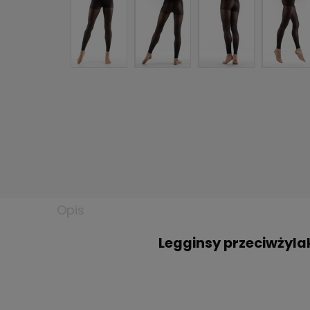
Opis
Legginsy przeciwżyla