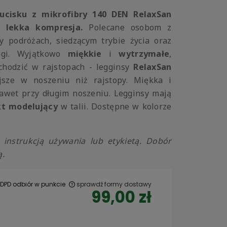
ucisku z mikrofibry 140 DEN RelaxSan
 lekka kompresja
.
Polecane osobom z
y podróżach, siedzącym trybie życia oraz
ogi. Wyjątkowo
miękkie
i
wytrzymałe
,
chodzić w rajstopach - legginsy
RelaxSan
jsze w noszeniu niż rajstopy. Miękka i
wet przy długim noszeniu. Legginsy mają
kt modelujący
w talii. Dostępne w kolorze
instrukcją używania lub etykietą. Dobór
ą.
 DPD odbiór w punkcie
sprawdź formy dostawy
99,00 zł
 ewentualnych