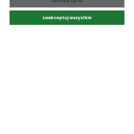
dostosuj zgody
zaakceptuj wszystkie
Płatności
Realizacja:
Sklepy internetowe Brand Active
Oprogramowanie: