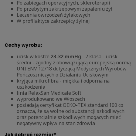
Po zabiegach operacyjnych, skleroterapii
Po przebytym zakrzepowym zapaleniu żył
Leczenia owrzodzeń żylakowych
W profilaktyce zakrzepicy żylnej
Cechy wyrobu:
ucisk w kostce
23-32 mmHg
- 2 klasa - ucisk
średni - zgodny z obowiązującą europejską normą
UNI ENV 12718 dotyczącą Medycznych Wyrobów
Pończoszniczych o Działaniu Uciskowym
kryjąca mikrofibra - miękka i odporna na
uszkodzenia
linia RelaxSan Medicale Soft
wyprodukowano we Włoszech
posiadają certyfikat OEKO-TEX standard 100 co
oznacza, że są wolne od substancji szkodliwych
oraz potencjalnie szkodliwych mogących mieć
negatywny wpływ na stan zdrowia
Jak dobrać rozmiar?