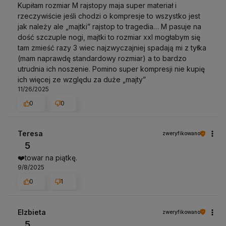
Kupiłam rozmiar M rajstopy maja super materiał i
rzeczywiście jeśli chodzi o kompresje to wszystko jest
jak należy ale „majtki” rajstop to tragedia… M pasuje na
dość szczuple nogi, majtki to rozmiar xxl mogłabym się
tam zmieść razy 3 wiec najzwyczajniej spadają mi z tyłka
(mam naprawdę standardowy rozmiar) a to bardzo
utrudnia ich noszenie. Pomino super kompresji nie kupię
ich więcej ze względu za duże „majty”
11/26/2025
0
0
Teresa
zweryfikowano
5
❤️towar na piątkę.
9/8/2025
0
1
Elzbieta
zweryfikowano
5