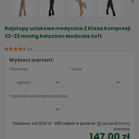
Rajstopy uciskowe medyczne 2 Klasa Kompresji
23-32 mmHg RelaxSan Medicale Soft
4.7
Wybierz wariant:
*
Rozmiar:
*
Kolor:
*
Sposób wykończenia palców:
Dostawa:
od 13,00 zł
- DPD odbiór w punkcie
sprawdź formy
dostawy
147,00 zł
Cena nie zawiera ewentualnych kosztów płatności