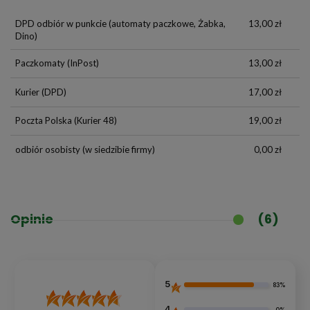
DPD odbiór w punkcie
(automaty paczkowe, Żabka,
13,00 zł
Dino)
Paczkomaty
(InPost)
13,00 zł
Kurier
(DPD)
17,00 zł
Poczta Polska
(Kurier 48)
19,00 zł
odbiór osobisty
(w siedzibie firmy)
0,00 zł
Opinie
(6)
5
83%
4