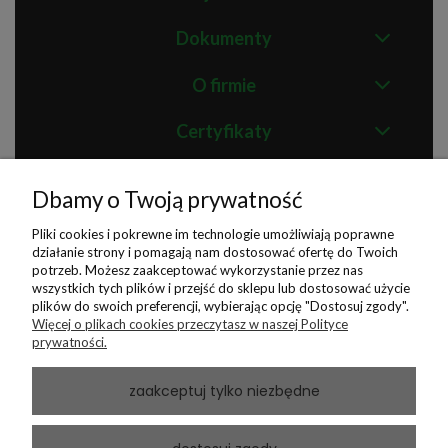
Dokumenty
O firmie
Certyfikaty
Dbamy o Twoją prywatność
Dystrybutor wyrobów przeciwżylakowych i
przeciwzakrzepowych
Pliki cookies i pokrewne im technologie umożliwiają poprawne
działanie strony i pomagają nam dostosować ofertę do Twoich
Sklep RelaxSan
potrzeb. Możesz zaakceptować wykorzystanie przez nas
wszystkich tych plików i przejść do sklepu lub dostosować użycie
ul. Chorzowska 3, lok. 4
,
26-603
Radom
plików do swoich preferencji, wybierając opcję "Dostosuj zgody".
Tel:
502 429 914
Więcej o plikach cookies przeczytasz w naszej Polityce
E-mail:
kontakt@relaxsansklep.pl
prywatności.
zaakceptuj tylko niezbędne
Dostawy