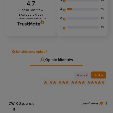
0%
4.7
3
17%
6
opinii klientów
z całego okresu
2
0%
zebranych i zweryfikowanych przez
1
0%
Jak zbieramy opinie?
Opinie klientów
Wyczyść
Szukaj
ZWiK Sp. z o.o.
zweryfikowano
3