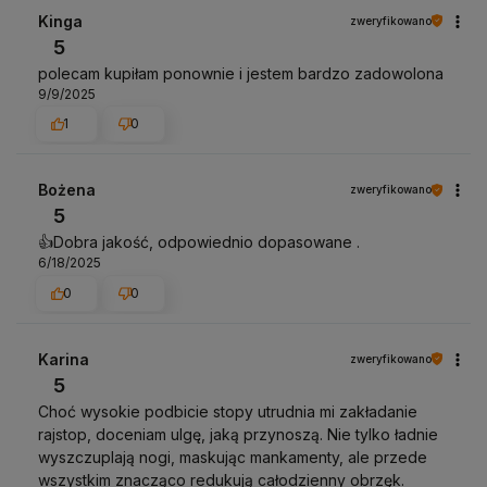
Kinga
zweryfikowano
5
polecam kupiłam ponownie i jestem bardzo zadowolona
9/9/2025
1
0
Bożena
zweryfikowano
5
👍️Dobra jakość, odpowiednio dopasowane .
6/18/2025
0
0
Karina
zweryfikowano
5
Choć wysokie podbicie stopy utrudnia mi zakładanie
rajstop, doceniam ulgę, jaką przynoszą. Nie tylko ładnie
wyszczuplają nogi, maskując mankamenty, ale przede
wszystkim znacząco redukują całodzienny obrzęk.