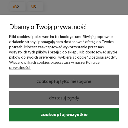
0
0
Dbamy o Twoją prywatność
Pokaż wszystkie od najnowszych
Pliki cookies i pokrewne im technologie umożliwiają poprawne
działanie strony i pomagają nam dostosować ofertę do Twoich
potrzeb. Możesz zaakceptować wykorzystanie przez nas
wszystkich tych plików i przejść do sklepu lub dostosować użycie
Produkty powiązane
plików do swoich preferencji, wybierając opcję "Dostosuj zgody".
Więcej o plikach cookies przeczytasz w naszej Polityce
prywatności.
zaakceptuj tylko niezbędne
dostosuj zgody
zaakceptuj wszystkie