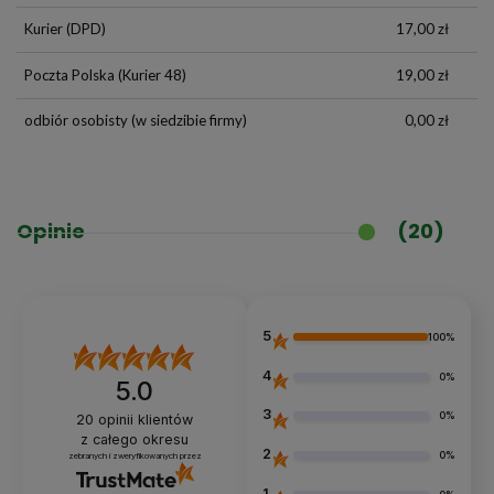
Kurier
(DPD)
17,00 zł
Poczta Polska
(Kurier 48)
19,00 zł
odbiór osobisty
(w siedzibie firmy)
0,00 zł
Opinie
(20)
5
100%
4
0%
5.0
3
0%
20
opinii klientów
z całego okresu
2
0%
zebranych i zweryfikowanych przez
1