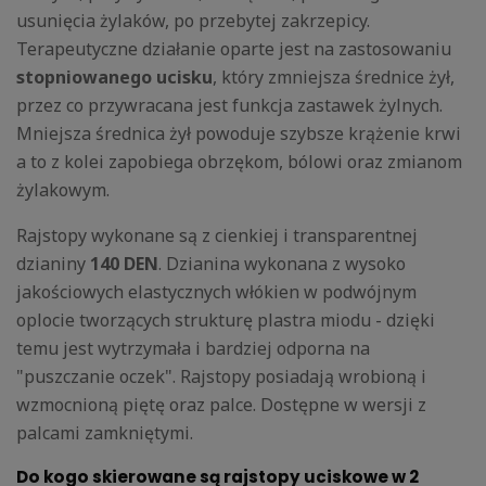
usunięcia żylaków, po przebytej zakrzepicy.
Terapeutyczne działanie oparte jest na zastosowaniu
stopniowanego ucisku
, który zmniejsza średnice żył,
przez co przywracana jest funkcja zastawek żylnych.
Mniejsza średnica żył powoduje szybsze krążenie krwi
a to z kolei zapobiega obrzękom, bólowi oraz zmianom
żylakowym.
Rajstopy wykonane są z cienkiej i transparentnej
dzianiny
140 DEN
. Dzianina wykonana z wysoko
jakościowych elastycznych włókien w podwójnym
oplocie tworzących strukturę plastra miodu - dzięki
temu jest wytrzymała i bardziej odporna na
"puszczanie oczek". Rajstopy posiadają wrobioną i
wzmocnioną piętę oraz palce. Dostępne w wersji z
palcami zamkniętymi.
Do kogo skierowane są rajstopy uciskowe w 2