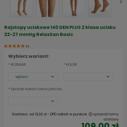
Rajstopy uciskowe 140 DEN PLUS 2 klasa ucisku
22-27 mmHg RelaxSan Basic
5.0
Wybierz wariant:
*
ROZMIAR:
*
KOLOR:
*
Sposób wykończenia palców:
Dostawa:
od 13,00 zł
- DPD odbiór w punkcie
sprawdź formy
dostawy
109,00 zł
Cena nie zawiera ewentualnych kosztów płatności