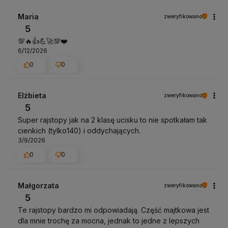
Maria
zweryfikowano
5
💯🔥👍️💪🚀💯❤️
6/12/2026
0
0
Elżbieta
zweryfikowano
5
Super rajstopy jak na 2 klasę ucisku to nie spotkałam tak
cienkich (tylko140) i oddychających.
3/9/2026
0
0
Małgorzata
zweryfikowano
5
Te rajstopy bardzo mi odpowiadają. Część majtkowa jest
dla mnie trochę za mocna, jednak to jedne z lepszych