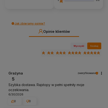
0%
Jak zbieramy opinie?
Opinie klientów
Wyczyść
Szukaj
Grażyna
zweryfikowano
5
Szybka dostawa. Rajstopy w pełni spełniły moje
oczekiwania.
6/30/2026
0
0