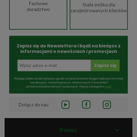
Fachowe
Stała zniżka dla
doradztwo
zarejestrowanych klientów
Zapisz się do Newslettera i bądź na bieżąco z
informacjami o nowościach i promocjach
Zapisz się
Podając adres email wyrażasz zgodę na otrzymywanie drogą mailową informacji
handlowych, marketingowych, reklamowych (newsletter)
od Administratora danych osobowych. Więcej szczegołów
tutaj.
Dołącz do nas:
Pomoc