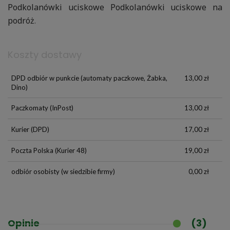
Podkolanówki uciskowe
Podkolanówki uciskowe na
podróż
.
Koszty dostawy
DPD odbiór w punkcie
(automaty paczkowe, Żabka,
13,00 zł
Dino)
Paczkomaty
(InPost)
13,00 zł
Kurier
(DPD)
17,00 zł
Poczta Polska
(Kurier 48)
19,00 zł
odbiór osobisty
(w siedzibie firmy)
0,00 zł
Opinie
(3)