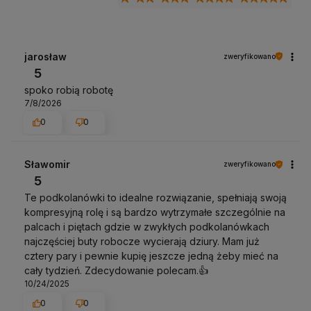
jarosław
zweryfikowano
5
spoko robią robotę
7/8/2026
0
0
Sławomir
zweryfikowano
5
Te podkolanówki to idealne rozwiązanie, spełniają swoją
kompresyjną rolę i są bardzo wytrzymałe szczególnie na
palcach i piętach gdzie w zwykłych podkolanówkach
najczęściej buty robocze wycierają dziury. Mam już
cztery pary i pewnie kupię jeszcze jedną żeby mieć na
cały tydzień. Zdecydowanie polecam.👍️
10/24/2025
0
0