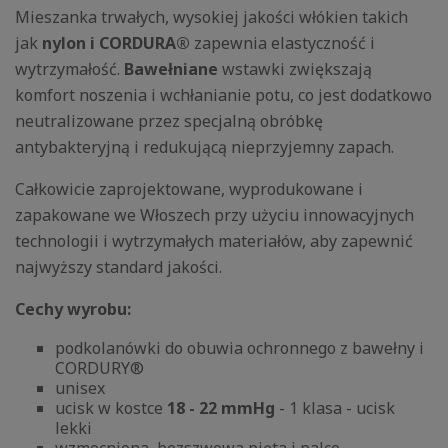
Mieszanka trwałych, wysokiej jakości włókien takich
jak
nylon i CORDURA®
zapewnia elastyczność i
wytrzymałość.
Bawełniane
wstawki zwiększają
komfort noszenia i wchłanianie potu, co jest dodatkowo
neutralizowane przez specjalną obróbkę
antybakteryjną i redukującą nieprzyjemny zapach.
Całkowicie zaprojektowane, wyprodukowane i
zapakowane we Włoszech przy użyciu innowacyjnych
technologii i wytrzymałych materiałów, aby zapewnić
najwyższy standard jakości.
Cechy wyrobu:
podkolanówki do obuwia ochronnego z bawełny i
CORDURY®
unisex
ucisk w kostce
18 - 22 mmHg
- 1 klasa - ucisk
lekki
wzmocniona, bezszwowa pięta i palce