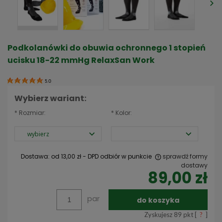
Podkolanówki do obuwia ochronnego 1 stopień
ucisku 18-22 mmHg RelaxSan Work
5.0
Wybierz wariant:
*
Rozmiar:
*
Kolor:
Dostawa:
od 13,00 zł
- DPD odbiór w punkcie
sprawdź formy
dostawy
89,00 zł
Cena nie zawiera ewentualnych kosztów płatności
par
do koszyka
Zyskujesz
89
pkt [
?
]