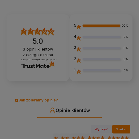
5
100%
4
0%
5.0
3
0%
3
opinii klientów
z całego okresu
2
0%
zebranych i zweryfikowanych przez
1
0%
Jak zbieramy opinie?
Opinie klientów
Wyczyść
Szukaj