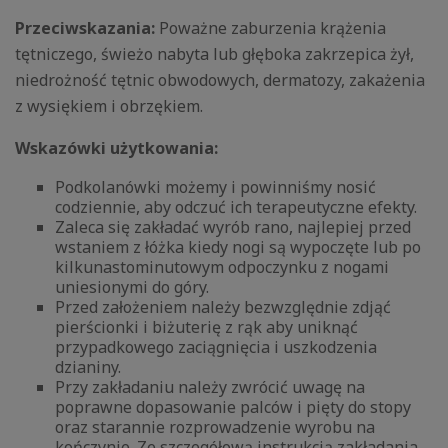
Przeciwskazania:
Poważne zaburzenia krążenia
tętniczego, świeżo nabyta lub głęboka zakrzepica żył,
niedrożność tętnic obwodowych, dermatozy, zakażenia
z wysiękiem i obrzękiem.
Wskazówki użytkowania:
Podkolanówki możemy i powinniśmy nosić
codziennie, aby odczuć ich terapeutyczne efekty.
Zaleca się zakładać wyrób rano, najlepiej przed
wstaniem z łóżka kiedy nogi są wypoczęte lub po
kilkunastominutowym odpoczynku z nogami
uniesionymi do góry.
Przed założeniem należy bezwzględnie zdjąć
pierścionki i biżuterię z rąk aby uniknąć
przypadkowego zaciągnięcia i uszkodzenia
dzianiny.
Przy zakładaniu należy zwrócić uwagę na
poprawne dopasowanie palców i pięty do stopy
oraz starannie rozprowadzenie wyrobu na
kończynie. Ze szczegółową instrukcją zakładania