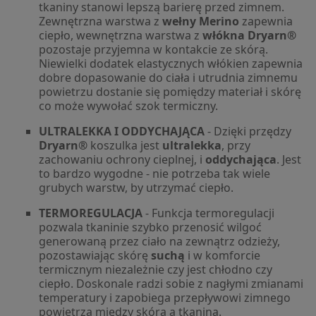
tkaniny stanowi lepszą barierę przed zimnem.
Zewnętrzna warstwa z
wełny Merino
zapewnia
ciepło, wewnętrzna warstwa z
włókna Dryarn®
pozostaje przyjemna w kontakcie ze skórą.
Niewielki dodatek elastycznych włókien zapewnia
dobre dopasowanie do ciała i utrudnia zimnemu
powietrzu dostanie się pomiędzy materiał i skórę
co może wywołać szok termiczny.
ULTRALEKKA I ODDYCHAJĄCA
- Dzięki przędzy
Dryarn®
koszulka jest
ultralekka
, przy
zachowaniu ochrony cieplnej, i
oddychająca
. Jest
to bardzo wygodne - nie potrzeba tak wiele
grubych warstw, by utrzymać ciepło.
TERMOREGULACJA
- Funkcja termoregulacji
pozwala tkaninie szybko przenosić wilgoć
generowaną przez ciało na zewnątrz odzieży,
pozostawiając skórę
suchą
i w komforcie
termicznym niezależnie czy jest chłodno czy
ciepło. Doskonale radzi sobie z nagłymi zmianami
temperatury i zapobiega przepływowi zimnego
powietrza między skórą a tkaniną.