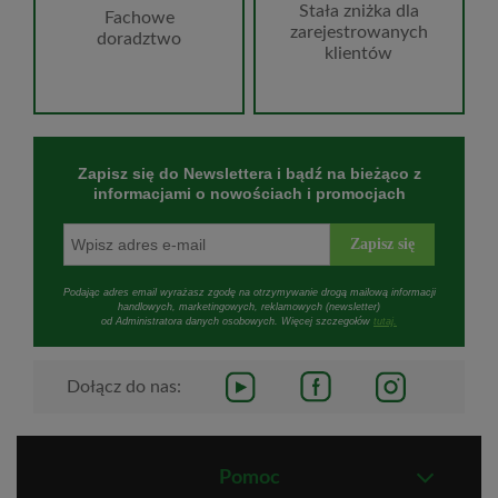
Stała zniżka dla
Fachowe
zarejestrowanych
doradztwo
klientów
Zapisz się do Newslettera i bądź na bieżąco z
informacjami o nowościach i promocjach
Zapisz się
Podając adres email wyrażasz zgodę na otrzymywanie drogą mailową informacji
handlowych, marketingowych, reklamowych (newsletter)
od Administratora danych osobowych. Więcej szczegołów
tutaj.
Dołącz do nas:
Pomoc