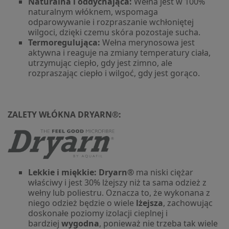
Naturalna i oddychająca:
Wełna jest w 100%
naturalnym włóknem, wspomaga
odparowywanie i rozpraszanie wchłoniętej
wilgoci, dzięki czemu skóra pozostaje sucha.
Termoregulująca:
Wełna merynosowa jest
aktywna i reaguje na zmiany temperatury ciała,
utrzymując ciepło, gdy jest zimno, ale
rozpraszając ciepło i wilgoć, gdy jest gorąco.
ZALETY WŁÓKNA DRYARN®:
Lekkie i miękkie: Dryarn®
ma niski ciężar
właściwy i jest 30% lżejszy niż ta sama odzież z
wełny lub poliestru. Oznacza to, że wykonana z
niego odzież będzie o wiele
lżejsza
, zachowując
doskonałe poziomy izolacji cieplnej i
bardziej
wygodna
, ponieważ nie trzeba tak wiele