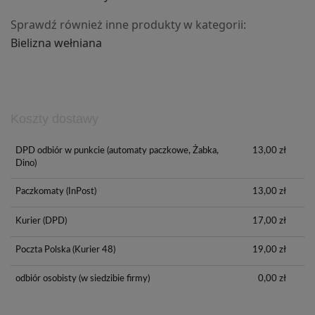
Sprawdź również inne produkty w kategorii:
Bielizna
w
ełniana
Koszty dostawy
DPD odbiór w punkcie
(automaty paczkowe, Żabka,
13,00 zł
Dino)
Paczkomaty
(InPost)
13,00 zł
Kurier
(DPD)
17,00 zł
Poczta Polska
(Kurier 48)
19,00 zł
odbiór osobisty
(w siedzibie firmy)
0,00 zł