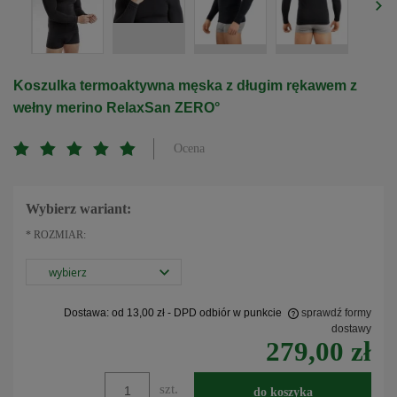
Koszulka termoaktywna męska z długim rękawem z
wełny merino RelaxSan ZERO°
Ocena
Wybierz wariant:
*
ROZMIAR:
Dostawa:
od 13,00 zł
- DPD odbiór w punkcie
sprawdź formy
dostawy
279,00 zł
Cena nie zawiera ewentualnych kosztów płatności
szt.
do koszyka