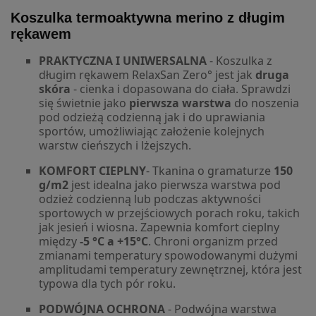
Koszulka termoaktywna merino z długim
rękawem
PRAKTYCZNA I UNIWERSALNA
- Koszulka z
długim rękawem RelaxSan Zero° jest jak
druga
skóra
- cienka i dopasowana do ciała. Sprawdzi
się świetnie jako
pierwsza warstwa
do noszenia
pod odzieżą codzienną jak i do uprawiania
sportów, umożliwiając założenie kolejnych
warstw cieńszych i lżejszych.
KOMFORT CIEPLNY
- Tkanina o gramaturze
150
g/m2
jest idealna jako pierwsza warstwa pod
odzież codzienną lub podczas aktywności
sportowych w przejściowych porach roku, takich
jak jesień i wiosna. Zapewnia komfort cieplny
między
-5 °C a +15°C
. Chroni organizm przed
zmianami temperatury spowodowanymi dużymi
amplitudami temperatury zewnętrznej, która jest
typowa dla tych pór roku.
PODWÓJNA OCHRONA
- Podwójna warstwa