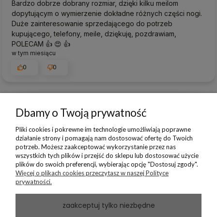
Bardzo dobrze dobrany rozmiar, dzięki kilku meilom
dopytującym o wymierzenie dokładne różnych części nogi.
Duże zainteresowanie sprzedającego do potrzeb
kupującego, telefony, meile, dziękuję, pozdrawiam,
POLECAM 👍️ 😍 👍️
w tym miesiącu
0
0
Dbamy o Twoją prywatność
podgląd
Pliki cookies i pokrewne im technologie umożliwiają poprawne
działanie strony i pomagają nam dostosować ofertę do Twoich
potrzeb. Możesz zaakceptować wykorzystanie przez nas
wszystkich tych plików i przejść do sklepu lub dostosować użycie
plików do swoich preferencji, wybierając opcję "Dostosuj zgody".
Więcej o plikach cookies przeczytasz w naszej Polityce
prywatności.
zaakceptuj tylko niezbędne