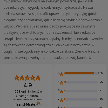
miłośników aktywności na świeżym powietrzu, jak i osób
poszukujących wygody w codziennych sytuacjach. Nasza
bielizna sprawdza się u osób uprawiających turystykę górską,
bieganie czy narciarstwo, gdzie liczy się szybkie odprowadzanie
wilgoci. Wybierają ją również osoby pracujące na zewnątrz,
przebywające w chłodnych pomieszczeniach lub szukające
terapii ciepłem przy stanach zapalnych mięśni. Ponadto wyroby
są testowane dermatologicznie i całkowicie bezpieczne w
ciągłym, wielogodzinnym kontakcie ze skórą. Zamów bieliznę
termoaktywną z wełny merino i zadbaj o swój komfort.
5
92%
4
5%
4.9
3
1%
1058
opinii klientów
z całego okresu
2
1%
zebranych i zweryfikowanych przez
1
2%