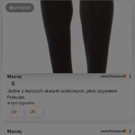
podgląd
Maciej
zweryfikowano
5
Jedne z lepszych skarpet uciskowych, jakie używałem.
Polecam.
w tym tygodniu
0
0
Maciej
zweryfikowano