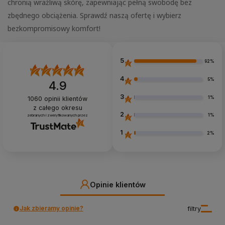
chronią wrażliwą skórę, zapewniając pełną swobodę bez
zbędnego obciążenia. Sprawdź naszą ofertę i wybierz
bezkompromisowy komfort!
5
92%
4
5%
4.9
3
1%
1060
opinii klientów
z całego okresu
2
1%
zebranych i zweryfikowanych przez
1
2%
Opinie klientów
Jak zbieramy opinie?
filtry