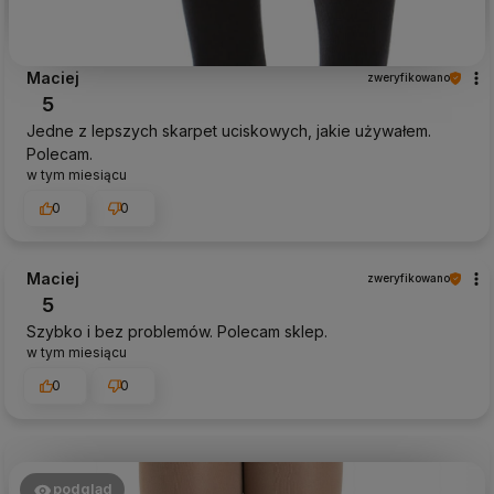
Maciej
zweryfikowano
5
Jedne z lepszych skarpet uciskowych, jakie używałem.
Polecam.
w tym miesiącu
0
0
Maciej
zweryfikowano
5
Szybko i bez problemów. Polecam sklep.
w tym miesiącu
0
0
podgląd