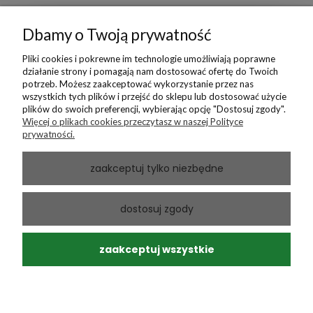
Dbamy o Twoją prywatność
podgląd
Pliki cookies i pokrewne im technologie umożliwiają poprawne
działanie strony i pomagają nam dostosować ofertę do Twoich
potrzeb. Możesz zaakceptować wykorzystanie przez nas
wszystkich tych plików i przejść do sklepu lub dostosować użycie
plików do swoich preferencji, wybierając opcję "Dostosuj zgody".
Więcej o plikach cookies przeczytasz w naszej Polityce
prywatności.
zaakceptuj tylko niezbędne
Andrzej
zweryfikowano
dostosuj zgody
5
Ponowny zakup sprawdzonego produktu
w tym miesiącu
zaakceptuj wszystkie
0
0
Andrzej
zweryfikowano