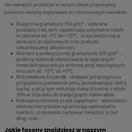
Dla wybranych produktów w naszym sklepie proponujemy
konkretne warianty dopasowane do zróżnicowanych warunków.
Klasyczna gramatura 150 g/m² - wybrane
produkty z tej serii zapewniają optymalne ciepło
w zakresie od -5°C do +15°C, co sprawdza się w
okresach przejściowych oraz podczas
umiarkowanej aktywności.
Wariant o podwyższonej gramaturze 250 g/m² -
grubszy materiał zastosowany w wybranych
modelach gwarantuje ochronę przy mocniejszych
mrozach od -15°C do +5°C.
Mikrowłókno Dryarn® - dodatek polipropylenu
przyspiesza parowanie potu, pozostawiając skórę
suchą, a przy tym redukuje masę dzianiny o około
30% w stosunku do tradycyjnych materiałów.
Naturalna ochrona przed zapachami - właściwości
włókien merynosów ograniczają namnażanie
bakterii, co pozwala zachować świeżość przez
długi czas.
Jakie fasony znajdziesz w naszym