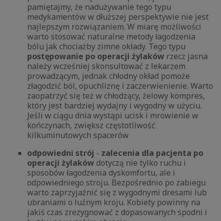
pamiętajmy, że nadużywanie tego typu
medykamentów w dłuższej perspektywie nie jest
najlepszym rozwiązaniem. W miarę możliwości
warto stosować naturalne metody łagodzenia
bólu jak chociażby zimne okłady. Tego typu
postępowanie po operacji żylaków
rzecz jasna
należy wcześniej skonsultować z lekarzem
prowadzącym, jednak chłodny okład pomoże
złagodzić ból, opuchliznę i zaczerwienienie. Warto
zaopatrzyć się też w chłodzący, żelowy kompres,
który jest bardziej wydajny i wygodny w użyciu.
Jeśli w ciągu dnia wystąpi ucisk i mrowienie w
kończynach, zwiększ częstotliwość
kilkuminutowych spacerów
odpowiedni strój
-
zalecenia dla pacjenta po
operacji żylaków
dotyczą nie tylko ruchu i
sposobów łagodzenia dyskomfortu, ale i
odpowiedniego stroju. Bezpośrednio po zabiegu
warto zaprzyjaźnić się z wygodnymi dresami lub
ubraniami o luźnym kroju. Kobiety powinny na
jakiś czas zrezygnować z dopasowanych spodni i