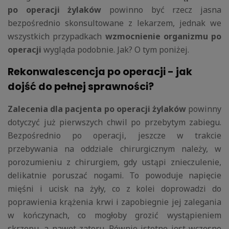
po operacji żylaków
powinno być rzecz jasna
bezpośrednio skonsultowane z lekarzem, jednak we
wszystkich przypadkach
wzmocnienie organizmu po
operacji
wygląda podobnie. Jak? O tym poniżej.
Rekonwalescencja po operacji - jak
dojść do pełnej sprawności?
Zalecenia dla pacjenta po operacji żylaków
powinny
dotyczyć już pierwszych chwil po przebytym zabiegu.
Bezpośrednio po operacji, jeszcze w trakcie
przebywania na oddziale chirurgicznym należy, w
porozumieniu z chirurgiem, gdy ustąpi znieczulenie,
delikatnie poruszać nogami. To powoduje napięcie
mięśni i ucisk na żyły, co z kolei doprowadzi do
poprawienia krążenia krwi i zapobiegnie jej zalegania
w kończynach, co mogłoby grozić wystąpieniem
skrzepu, a nawet zatoru. Równie istotne jest wczesne