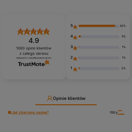
5
92%
4
5%
4.9
3
1%
1060
opinii klientów
z całego okresu
2
1%
zebranych i zweryfikowanych przez
1
2%
Opinie klientów
Jak zbieramy opinie?
filtry