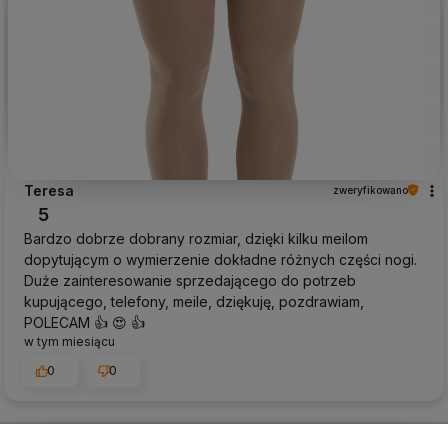
Teresa
zweryfikowano
5
Bardzo dobrze dobrany rozmiar, dzięki kilku meilom
dopytującym o wymierzenie dokładne różnych części nogi.
Duże zainteresowanie sprzedającego do potrzeb
kupującego, telefony, meile, dziękuję, pozdrawiam,
POLECAM 👍️ 😍 👍️
w tym miesiącu
0
0