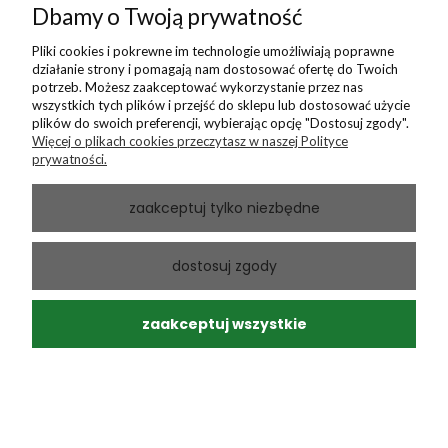
Dbamy o Twoją prywatność
podgląd
Pliki cookies i pokrewne im technologie umożliwiają poprawne
działanie strony i pomagają nam dostosować ofertę do Twoich
potrzeb. Możesz zaakceptować wykorzystanie przez nas
wszystkich tych plików i przejść do sklepu lub dostosować użycie
plików do swoich preferencji, wybierając opcję "Dostosuj zgody".
Więcej o plikach cookies przeczytasz w naszej Polityce
prywatności.
zaakceptuj tylko niezbędne
Andrzej
zweryfikowano
dostosuj zgody
5
Ponowny zakup sprawdzonego produktu
w tym miesiącu
zaakceptuj wszystkie
0
0
Andrzej
zweryfikowano
5