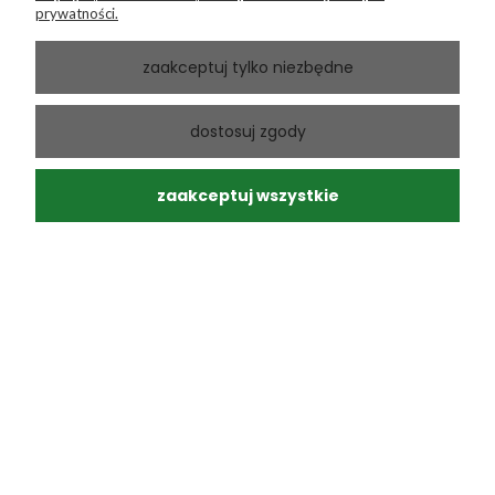
prywatności.
zaakceptuj tylko niezbędne
Andrzej
zweryfikowano
dostosuj zgody
5
Ponowny zakup sprawdzonego produktu
w tym miesiącu
zaakceptuj wszystkie
0
0
Andrzej
zweryfikowano
5
Moja paczka dotarła do mnie na następny dzień, super.
Zero uszkodzeń, a przesyłka ślicznie zapakowana.
Polecam. Profesjonalna obsługa.
w tym miesiącu
0
0