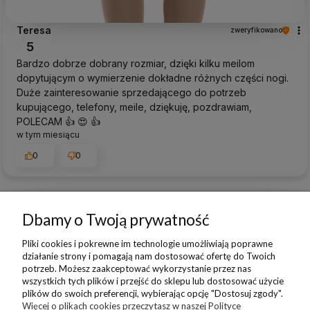
Teresa
zweryfikowano
5
Bardzo dobrze dobrany rozmiar, dzięki kilku meilom
dopytującym o wymierzenie dokładne różnych części nogi.
Duże zainteresowanie sprzedającego do potrzeb
kupującego, telefony, meile, dziękuję, pozdrawiam,
POLECAM 👍️ 😍 👍️
w tym miesiącu
0
0
Dbamy o Twoją prywatność
podgląd
Pliki cookies i pokrewne im technologie umożliwiają poprawne
działanie strony i pomagają nam dostosować ofertę do Twoich
potrzeb. Możesz zaakceptować wykorzystanie przez nas
wszystkich tych plików i przejść do sklepu lub dostosować użycie
plików do swoich preferencji, wybierając opcję "Dostosuj zgody".
Więcej o plikach cookies przeczytasz w naszej Polityce