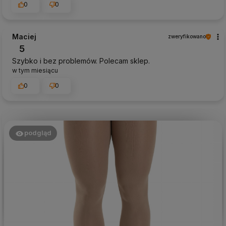
0
0
Maciej
zweryfikowano
5
Szybko i bez problemów. Polecam sklep.
w tym miesiącu
0
0
podgląd