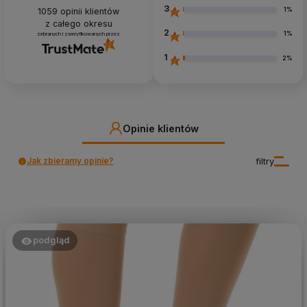
3
1%
1059
opinii klientów
z całego okresu
2
1%
zebranych i zweryfikowanych przez
1
2%
Opinie klientów
Jak zbieramy opinie?
filtry
podgląd