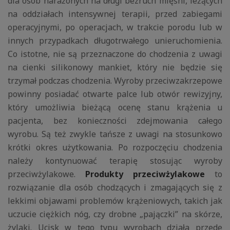
dla osób narażonych na długi bezruch mięśni, leżących
na oddziałach intensywnej terapii, przed zabiegami
operacyjnymi, po operacjach, w trakcie porodu lub w
innych przypadkach długotrwałego unieruchomienia.
Co istotne, nie są przeznaczone do chodzenia z uwagi
na cienki silikonowy mankiet, który nie będzie się
trzymał podczas chodzenia. Wyroby przeciwzakrzepowe
powinny posiadać otwarte palce lub otwór rewizyjny,
który umożliwia bieżącą ocenę stanu krążenia u
pacjenta, bez konieczności zdejmowania całego
wyrobu. Są też zwykle tańsze z uwagi na stosunkowo
krótki okres użytkowania. Po rozpoczęciu chodzenia
należy kontynuować terapię stosując wyroby
przeciwżylakowe.
Produkty przeciwżylakowe
to
rozwiązanie dla osób chodzących i zmagających się z
lekkimi objawami problemów krążeniowych, takich jak
uczucie ciężkich nóg, czy drobne „pajączki” na skórze,
żylaki. Ucisk w tego typu wyrobach działa przede