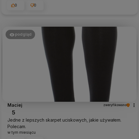
0
0
podgląd
Maciej
zweryfikowano
5
Jedne z lepszych skarpet uciskowych, jakie używałem.
Polecam.
w tym miesiącu