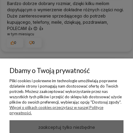
Bardzo dobrze dobrany rozmiar, dzięki kilku meilom
dopytującym o wymierzenie dokładne różnych części nogi.
Duże zainteresowanie sprzedającego do potrzeb
kupującego, telefony, meile, dziękuję, pozdrawiam,
POLECAM 👍️ 😍 👍️
w tym miesiącu
0
0
Dbamy o Twoją prywatność
podgląd
Pliki cookies i pokrewne im technologie umożliwiają poprawne
działanie strony i pomagają nam dostosować ofertę do Twoich
potrzeb. Możesz zaakceptować wykorzystanie przez nas
wszystkich tych plików i przejść do sklepu lub dostosować użycie
plików do swoich preferencji, wybierając opcję "Dostosuj zgody".
Więcej o plikach cookies przeczytasz w naszej Polityce
prywatności.
zaakceptuj tylko niezbędne