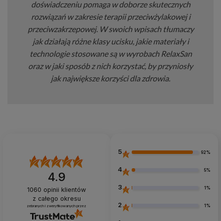
doświadczeniu pomaga w doborze skutecznych
rozwiązań w zakresie terapii przeciwżylakowej i
przeciwzakrzepowej. W swoich wpisach tłumaczy
jak działają różne klasy ucisku, jakie materiały i
technologie stosowane są w wyrobach RelaxSan
oraz w jaki sposób z nich korzystać, by przyniosły
jak największe korzyści dla zdrowia.
5
92%
4
5%
4.9
3
1%
1060
opinii klientów
z całego okresu
2
1%
zebranych i zweryfikowanych przez