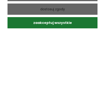
Andrzej
zweryfikowano
dostosuj zgody
5
Ponowny zakup sprawdzonego produktu
w tym miesiącu
zaakceptuj wszystkie
0
0
Andrzej
zweryfikowano
5
Moja paczka dotarła do mnie na następny dzień, super.
Zero uszkodzeń, a przesyłka ślicznie zapakowana.
Polecam. Profesjonalna obsługa.
w tym miesiącu
0
0
Wojciech
zweryfikowano
5
Bez zbędnej zwłoki , na czas. Rewelacyjne opakowanie, a