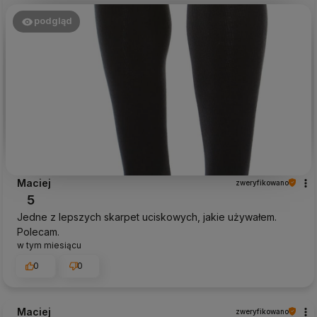
podgląd
Maciej
zweryfikowano
5
Jedne z lepszych skarpet uciskowych, jakie używałem.
Polecam.
w tym miesiącu
0
0
Maciej
zweryfikowano