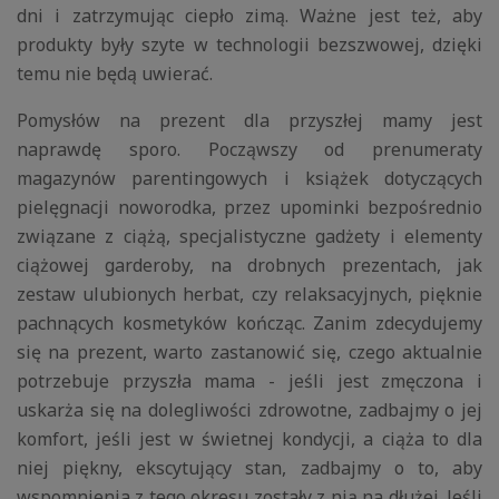
dni i zatrzymując ciepło zimą. Ważne jest też, aby
produkty były szyte w technologii bezszwowej, dzięki
temu nie będą uwierać.
Pomysłów na prezent dla przyszłej mamy jest
naprawdę sporo. Począwszy od prenumeraty
magazynów parentingowych i książek dotyczących
pielęgnacji noworodka, przez upominki bezpośrednio
związane z ciążą, specjalistyczne gadżety i elementy
ciążowej garderoby, na drobnych prezentach, jak
zestaw ulubionych herbat, czy relaksacyjnych, pięknie
pachnących kosmetyków kończąc. Zanim zdecydujemy
się na prezent, warto zastanowić się, czego aktualnie
potrzebuje przyszła mama - jeśli jest zmęczona i
uskarża się na dolegliwości zdrowotne, zadbajmy o jej
komfort, jeśli jest w świetnej kondycji, a ciąża to dla
niej piękny, ekscytujący stan, zadbajmy o to, aby
wspomnienia z tego okresu zostały z nią na dłużej. Jeśli