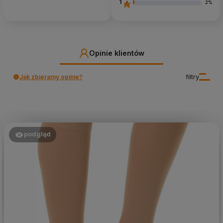
1
2%
Opinie klientów
Jak zbieramy opinie?
filtry
podgląd