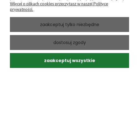
Więcej o plikach cookies przeczytasz w naszej Polityce
prywatności.
zaakceptuj tylko niezbędne
Andrzej
zweryfikowano
dostosuj zgody
5
Ponowny zakup sprawdzonego produktu
w tym miesiącu
zaakceptuj wszystkie
0
0
Andrzej
zweryfikowano
5
Moja paczka dotarła do mnie na następny dzień, super.
Zero uszkodzeń, a przesyłka ślicznie zapakowana.
Polecam. Profesjonalna obsługa.
w tym miesiącu
0
0