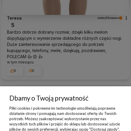
Teresa
zweryfikowano
5
Bardzo dobrze dobrany rozmiar, dzięki kilku meilom
dopytującym o wymierzenie dokładne różnych części nogi.
Duże zainteresowanie sprzedającego do potrzeb
kupującego, telefony, meile, dziękuję, pozdrawiam,
POLECAM 👍️ 😍 👍️
w tym miesiącu
0
0
Dbamy o Twoją prywatność
podgląd
Pliki cookies i pokrewne im technologie umożliwiają poprawne
działanie strony i pomagają nam dostosować ofertę do Twoich
potrzeb. Możesz zaakceptować wykorzystanie przez nas
wszystkich tych plików i przejść do sklepu lub dostosować użycie
plików do swoich preferencji, wybierając opcję "Dostosuj zgody".