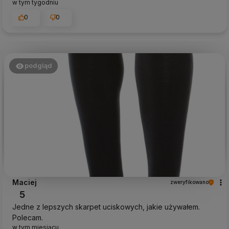
w tym tygodniu
0
0
podgląd
Maciej
zweryfikowano
5
Jedne z lepszych skarpet uciskowych, jakie używałem.
Polecam.
w tym miesiącu