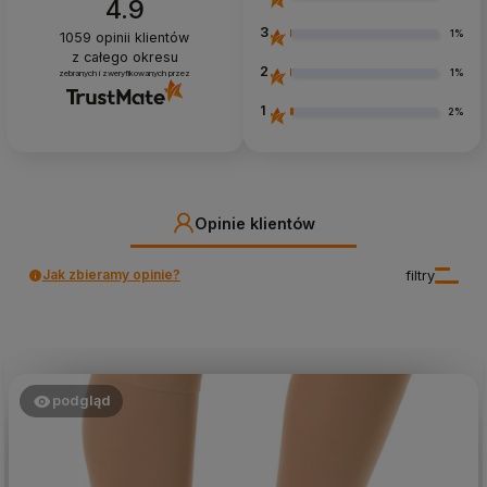
4.9
3
1%
1059
opinii klientów
z całego okresu
2
1%
zebranych i zweryfikowanych przez
1
2%
Opinie klientów
Jak zbieramy opinie?
filtry
podgląd