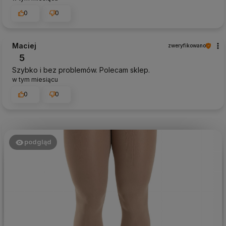
0
0
Maciej
zweryfikowano
5
Szybko i bez problemów. Polecam sklep.
w tym miesiącu
0
0
podgląd