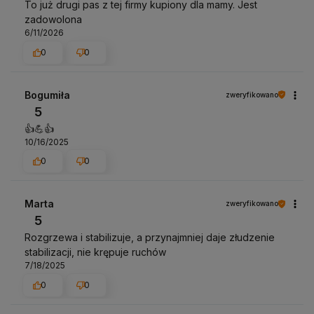
To już drugi pas z tej firmy kupiony dla mamy. Jest
zadowolona
6/11/2026
0
0
Bogumiła
zweryfikowano
5
👍️💪👍️
10/16/2025
0
0
Marta
zweryfikowano
5
Rozgrzewa i stabilizuje, a przynajmniej daje złudzenie
stabilizacji, nie krępuje ruchów
7/18/2025
0
0