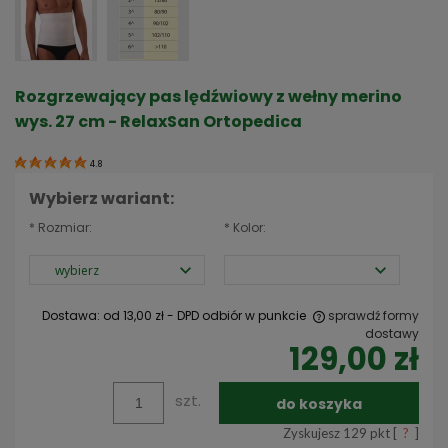
Rozgrzewający pas lędźwiowy z wełny merino
wys. 27 cm - RelaxSan Ortopedica
4.8
Wybierz wariant:
*
Rozmiar:
*
Kolor:
Dostawa:
od 13,00 zł
- DPD odbiór w punkcie
sprawdź formy
dostawy
129,00 zł
Cena nie zawiera ewentualnych kosztów płatności
szt.
do koszyka
Zyskujesz
129
pkt [
?
]