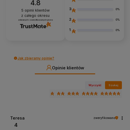
4.8
3
0%
5
opinii klientów
z całego okresu
2
0%
zebranych i zweryfikowanych przez
1
0%
Jak zbieramy opinie?
Opinie klientów
Wyczyść
Szukaj
Teresa
zweryfikowano
4