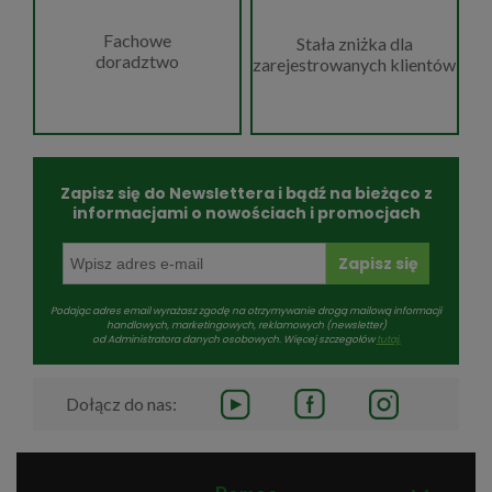
Fachowe
Stała zniżka dla
doradztwo
zarejestrowanych klientów
Zapisz się do Newslettera i bądź na bieżąco z
informacjami o nowościach i promocjach
Zapisz się
Podając adres email wyrażasz zgodę na otrzymywanie drogą mailową informacji
handlowych, marketingowych, reklamowych (newsletter)
od Administratora danych osobowych. Więcej szczegołów
tutaj.
Dołącz do nas: