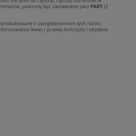
osi się tylko do rajstop, rajstop dla kobiet w
y samonośne, powinny być zamawiane jako
PARY
(2
yprodukowane z uwzględnieniem tych różnic,
różnicowanie lewej i prawej kończyny i obydwie