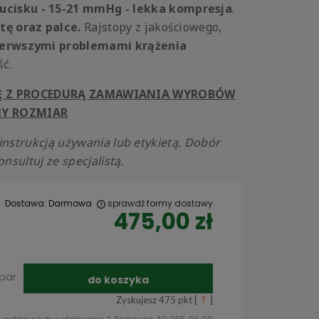
cisku - 15-21
mmHg - lekka kompresja
.
tę oraz palce.
Rajstopy z jakościowego,
ierwszymi problemami krążenia
ść.
IĘ Z PROCEDURĄ ZAMAWIANIA WYROBÓW
Y ROZMIAR
instrukcją używania lub etykietą. Dobór
nsultuj ze specjalistą.
Dostawa:
Darmowa
sprawdź formy dostawy
475,00 zł
 ewentualnych
par
do koszyka
Zyskujesz
475
pkt [
?
]