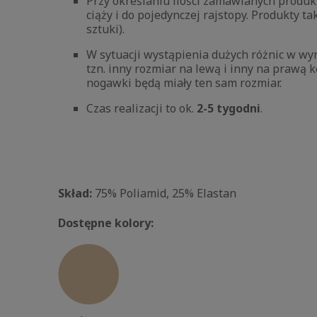
Przy określaniu ilości zamawianych produ
ciąży i do pojedynczej rajstopy. Produkty
sztuki).
W sytuacji wystąpienia dużych różnic w w
tzn. inny rozmiar na lewą i inny na prawą 
nogawki będą miały ten sam rozmiar.
Czas realizacji to ok.
2-5 tygodni
.
Skład:
75% Poliamid, 25% Elastan
Dostępne kolory: