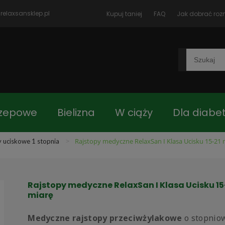
relaxsansklep.pl
Kupuj taniej
FAQ
Jak dobrać roz
rzepowe
Bielizna
W ciąży
Dla diabe
>
Rajstopy medyczne RelaxSan I Klasa Ucisku 15-21 m
y uciskowe 1 stopnia
czki
Blog
Jak dobrać rozmiar
Kon
Rajstopy medyczne RelaxSan I Klasa Ucisku 15-
 główna
Asortyment
miarę
Medyczne rajstopy przeciwżylakowe
o stopnio