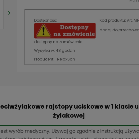
Masz
Dostępność:
Kod produktu:
Art. M
dodaj do przechowa
dostępny na zamówienie
Wysyłka w:
48 godzin
Producent:
RelaxSan
eciwżylakowe rajstopy uciskowe w 1 klasie u
żylakowej