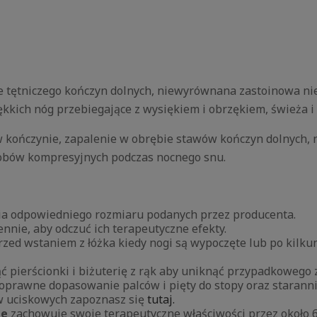
tętniczego kończyn dolnych, niewyrównana zastoinowa niew
ękkich nóg przebiegające z wysiękiem i obrzękiem, świeża i 
 kończynie, zapalenie w obrębie stawów kończyn dolnych, n
robów kompresyjnych podczas nocnego snu.
nia odpowiedniego rozmiaru podanych przez producenta.
nnie, aby odczuć ich terapeutyczne efekty.
 przed wstaniem z łóżka kiedy nogi są wypoczęte lub po ki
 pierścionki i biżuterię z rąk aby uniknąć przypadkowego z
poprawne dopasowanie palców i pięty do stopy oraz starann
w uciskowych zapoznasz się
tutaj.
le
zachowuje swoje terapeutyczne właściwości przez około 6