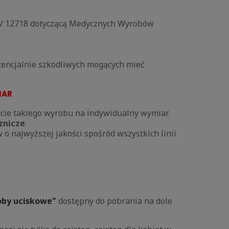
ENV 12718 dotyczącą Medycznych Wyrobów
otencjalnie szkodliwych mogących mieć
IAR
ycie takiego wyrobu na indywidualny wymiar.
znicze
.
w o najwyższej jakości spośród wszystkich linii
oby uciskowe"
dostępny do pobrania na dole