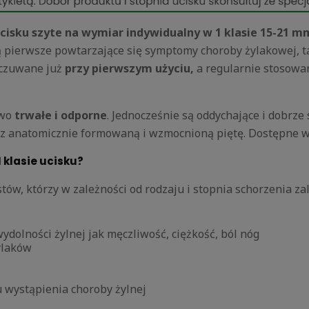
isku szyte na wymiar indywidualny w 1 klasie 15-21
mm
 pierwsze powtarzające się symptomy choroby żylakowej, t
odczuwane już
przy pierwszym użyciu,
a regularnie stosowa
owo
trwałe i odporne
. Jednocześnie są oddychające i dobrze 
z anatomicznie formowaną i wzmocnioną piętę. Dostępne w
 klasie ucisku?
ów, którzy w zależności od rodzaju i stopnia schorzenia zal
dolności żylnej jak męczliwość, ciężkość, ból nóg
ylaków
 wystąpienia choroby żylnej