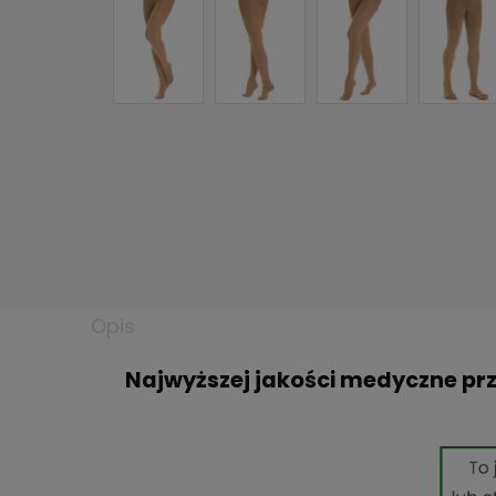
Opis
Najwyższej jakości medyczne prz