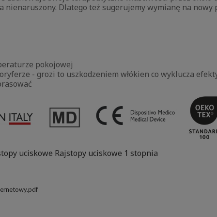
a nienaruszony. Dlatego też sugerujemy wymianę na nowy p
peraturze pokojowej
aloryferze - grozi to uszkodzeniem włókien co wyklucza efe
 prasować
stopy uciskowe
Rajstopy uciskowe 1 stopnia
ternetowy.pdf