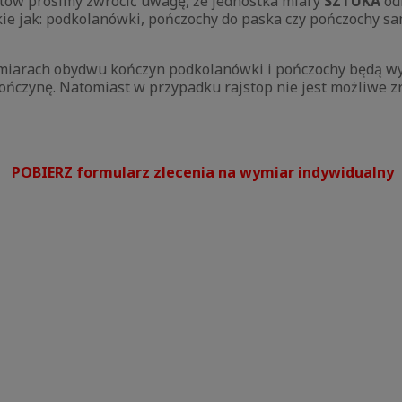
któw prosimy zwrócić uwagę, że jednostka miary
SZTUKA
odn
 takie jak: podkolanówki, pończochy do paska czy pończoch
ymiarach obydwu kończyn podkolanówki i pończochy będą w
kończynę. Natomiast w przypadku rajstop nie jest możliwe z
POBIERZ formularz zlecenia na wymiar indywidualny