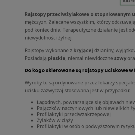
Rajstopy przeciwżylakowe o stopniowanym uc
mężczyzn. Zalecane wszystkim, którzy odczuwają
pod koniec dnia. Terapeutyczne działanie jest 
niewydolności żylnej.
Rajstopy wykonane z
kryjącej
dzianiny, wyjątk
Posiadają
płaskie
, niemal niewidoczne
szwy
ora
Do kogo skierowane są rajstopy uciskowe w 1
Wyroby te są ordynowane przez lekarzy specjalist
ucisku zazwyczaj stosowana jest w przypadku:
Łagodnych, powtarzające się objawach niewy
Pajączków naczyniowych lub niewielkich ż
Profilaktyki przeciwzakrzepowej
Żylaków w ciąży
Profilaktyki w osób o podwyższonym ryzyku