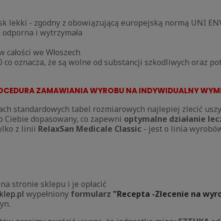
cisk lekki - zgodny z obowiązującą europejską normą UNI 
o odporna i wytrzymała
 całości we Włoszech
0 co oznacza, że są wolne od substancji szkodliwych oraz p
OCEDURA ZAMAWIANIA WYROBU NA INDYWIDUALNY WYM
mach standardowych tabel rozmiarowych najlepiej zlecić usz
o Ciebie dopasowany, co zapewni
optymalne działanie lec
lko z linii
RelaxSan Medicale Classic
- jest o linia wyrobó
 stronie sklepu i je opłacić
lep.pl
wypełniony
formularz
"Recepta -Zlecenie na wyr
zyn.