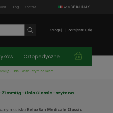
miar
Blog
Kontakt
Zaloguj
Zarejestruj się
tyków
Ortopedyczne
mHg - Linia Classic - szyte na miarę
takt
Kupuj taniej!
21 mmHg - Linia Classic - szyte na
wanym ucisku
RelaxSan Medicale Classic