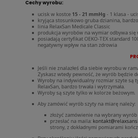
Cechy wyrobu:
ucisk w kostce
15 - 21 mmHg
- 1 klasa - u
kryjąca stosunkowo gruba dzianina, bardz
linia RelaxSan Medicale Classic
produkcja wyrobów na wymiar odbywa się w
posiadają certyfikat OEKO-TEX standard 10
negatywny wpływ na stan zdrowia
PR
Jeśli nie znalazłeś dla siebie wyrobu w ra
Zyskasz wtedy pewność, że wyrób będzie d
Wyroby na indywidualny rozmiar szyte są ty
RelaxSan, bardzo trwała i wytrzymała.
Wyroby są szyte tylko w kolorze beżowym.
Aby zamówić wyrób szyty na miarę należy:
złożyć zamówienie na wybrany wyrób na
przesłać na maila:
kontakt@relaxsansk
strony, z dokładnymi pomiarami końc