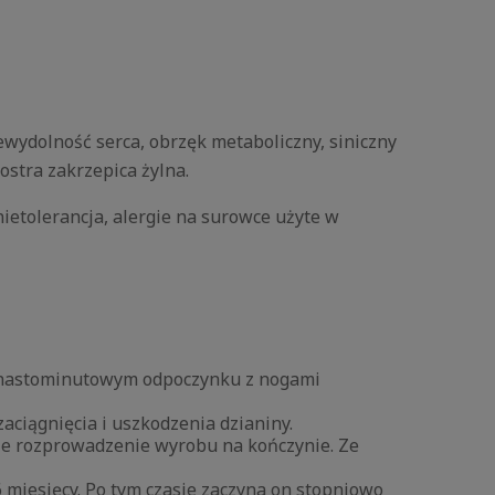
ydolność serca, obrzęk metaboliczny, siniczny
ostra zakrzepica żylna.
ietolerancja, alergie na surowce użyte w
lkunastominutowym odpoczynku z nogami
aciągnięcia i uszkodzenia dzianiny.
ie rozprowadzenie wyrobu na kończynie. Ze
 miesięcy. Po tym czasie zaczyna on stopniowo