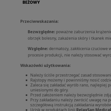
Przeciwwskazania:
Bezwzględne:
poważne zaburzenia krążenie 
obrzęk bolesny, zakażenia skóry i tkanek mi
Względne:
dermatozy, zakłócenia czuciowe w
procesie produkcji, nie należy stosować wy
Wskazówki użytkowania:
Należy ściśle przestrzegać zasad stosowa
Rajstopy możemy i powinniśmy nosić codzie
Zaleca się zakładać wyrób rano, najlepiej
uniesionymi do góry.
Przed założeniem należy bezwzględnie zdjąć
Przy zakładaniu należy zwrócić uwagę na 
szczegółową instrukcją zakładania wyrobó
Ucisk w produktach linii
RelaxSan Medica