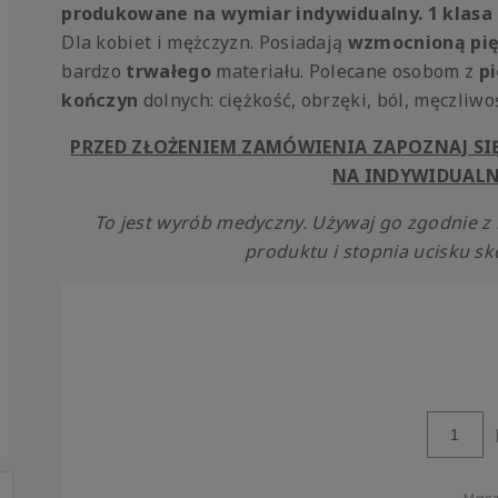
produkowane na wymiar indywidualny. 1 klasa u
Dla kobiet i mężczyzn. Posiadają
wzmocnioną pię
bardzo
trwałego
materiału. Polecane osobom z
p
kończyn
dolnych: ciężkość, obrzęki, ból, męczliwo
PRZED ZŁOŻENIEM ZAMÓWIENIA ZAPOZNAJ S
NA INDYWIDUALN
To jest wyrób medyczny. Używaj go zgodnie z 
produktu i stopnia ucisku sko
Cena nie zawiera
kosztów płatności