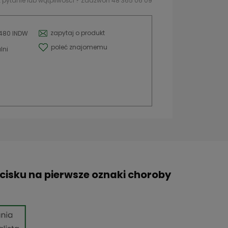
 pytanie lub wątpliwości ? Zadzwoń 48 365 06 09
zapytaj o produkt
1480 INDW
poleć znajomemu
lni
cisku na pierwsze oznaki choroby