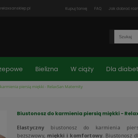
relaxsansklep.pl
Kupuj taniej
FAQ
Jak dobrać roz
rzepowe
Bielizna
W ciąży
Dla diabe
karmienia piersią miękki - RelaxSan Maternity
czki
Blog
Jak dobrać rozmiar
Kon
Biustonosz do karmienia piersią miękki - Rel
 główna
Asortyment
Elastyczny
biustonosz do karmienia piers
bezszwowy,
miękki i komfortowy
. Biustonosz 