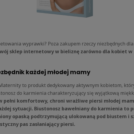
mpletowania wyprawki? Poza zakupem rzeczy niezbędnych dla
ój sklep internetowy w bieliznę zarówno dla kobiet w c
niezbędnik każdej młodej mamy
xMaternity to produkt dedykowany aktywnym kobietom, któr
tonosz do karmienia charakteryzujący się wyjątkową miękk
w pełni komfortowy, chroni wrażliwe piersi młodej ma
żdej sytuacji. Biustonosz bawełniany do karmienia to
iony opaską podtrzymującą ulokowaną pod biustem i 
styczny pas zasłaniający piersi.