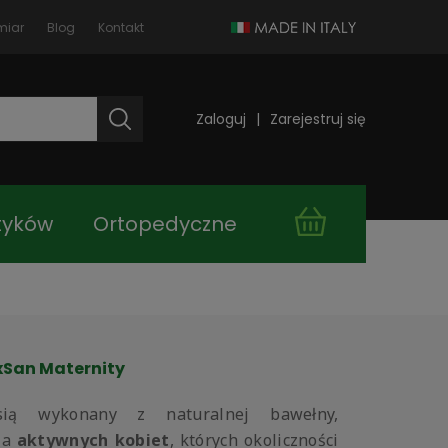
miar
Blog
Kontakt
Zaloguj
Zarejestruj się
tyków
Ortopedyczne
takt
Kupuj taniej!
axSan Maternity
ią wykonany z naturalnej bawełny,
dla
aktywnych kobiet
, których okoliczności