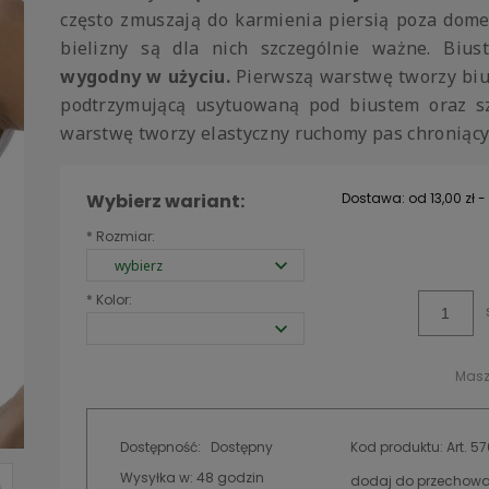
często zmuszają do karmienia piersią poza dome
bielizny są dla nich szczególnie ważne. Biu
wygodny w użyciu.
Pierwszą warstwę tworzy biu
podtrzymującą usytuowaną pod biustem oraz sz
warstwę tworzy elastyczny ruchomy pas chroniący 
Wybierz wariant:
Dostawa:
od 13,00 zł
-
*
Rozmiar:
Cena nie zawiera
kosztów płatności
*
Kolor:
Masz
Dostępność:
Dostępny
Kod produktu:
Art. 5
Wysyłka w:
48 godzin
dodaj do przechowa