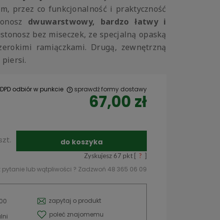
m, przez co funkcjonalność i praktyczność
stonosz
dwuwarstwowy, bardzo łatwy i
stonosz bez miseczek, ze specjalną opaską
erokimi ramiączkami. Drugą, zewnętrzną
piersi.
 DPD odbiór w punkcie
sprawdź formy dostawy
67,00 zł
 ewentualnych
szt.
do koszyka
Zyskujesz
67
pkt [
?
]
 pytanie lub wątpliwości ? Zadzwoń 48 365 06 09
zapytaj o produkt
700
poleć znajomemu
lni