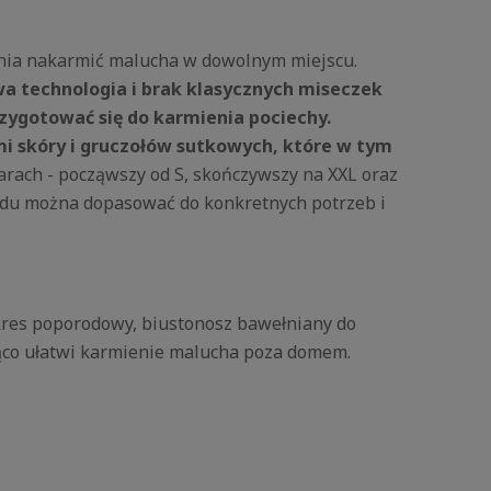
ania nakarmić malucha w dowolnym miejscu.
 technologia i brak klasycznych miseczek
przygotować się do karmienia pociechy.
mi skóry i gruczołów sutkowych, które w tym
rach - począwszy od S, skończywszy na XXL oraz
rudu można dopasować do konkretnych potrzeb i
 okres poporodowy, biustonosz bawełniany do
acząco ułatwi karmienie malucha poza domem.