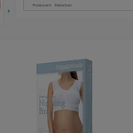
Producent:
RelaxSan