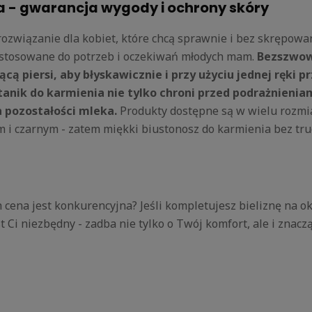
a - gwarancja wygody i ochrony skóry
rozwiązanie dla kobiet, które chcą sprawnie i bez skrępow
dostosowane do potrzeb i oczekiwań młodych mam.
Bezszwowa
cą piersi, aby błyskawicznie i przy użyciu jednej ręki 
tanik do karmienia nie tylko chroni przed podrażnienia
a pozostałości mleka.
Produkty dostępne są w wielu rozmia
m i czarnym - zatem miękki biustonosz do karmienia bez t
ch cena jest konkurencyjna? Jeśli kompletujesz bieliznę na
st Ci niezbędny - zadba nie tylko o Twój komfort, ale i zn