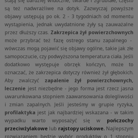
stają się bardziej widoczne, twarde i zgrubiałe, często
są też nadwrażliwe na dotyk. Zazwyczaj powyższe
objawy ustępują po ok. 2 - 3 tygodniach od momentu
wystąpienia, jednak uwydatnione żyły są zauważalne
przez dłuższy czas.
Zakrzepica żył powierzchownych
może przybrać też fazę ostrego stanu zapalnego -
wówczas mogą pojawić się objawy ogólne, takie jak złe
samopoczucie, czy podwyższona temperatura ciała. Jeśli
dodatkowo występuje obrzęk kończyn, może to
oznaczać, że zakrzepica dotyczy również żył głębokich.
Aby zwalczyć
zapalenie żył powierzchownych,
leczenie
jest niezbędne - jego forma jest rzecz jasna
uwarunkowana stopniem zaawansowania dolegliwości
i zmian zapalnych. Jeśli jesteśmy w grupie ryzyka,
profilaktyka
jest jak najbardziej wskazana - w takim
wypadku warto wyposażyć się w
pończochy
przeciwżylakowe
lub
rajstopy uciskowe
.
Najlepszym
rozwiązaniem będzie wybór produktów o 1 stopniu