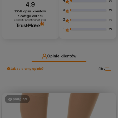
4
5%
4.9
3
1%
1058
opinii klientów
z całego okresu
2
1%
zebranych i zweryfikowanych przez
1
2%
Opinie klientów
Jak zbieramy opinie?
filtry
podgląd