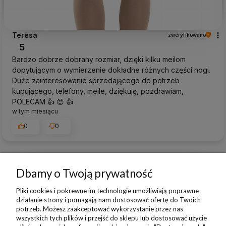
Teresa
zweryfikowano
5
Bardzo dobrze dobrany rozmiar, dzięki kilku meilom
dopytującym o wymierzenie dokładne różnych części nogi.
Duże zainteresowanie sprzedającego do potrzeb
kupującego, telefony, meile, dziękuję, pozdrawiam,
POLECAM 👍️ 😍 👍️
w tym miesiącu
0
0
Dbamy o Twoją prywatność
podgląd
Pliki cookies i pokrewne im technologie umożliwiają poprawne
działanie strony i pomagają nam dostosować ofertę do Twoich
potrzeb. Możesz zaakceptować wykorzystanie przez nas
wszystkich tych plików i przejść do sklepu lub dostosować użycie