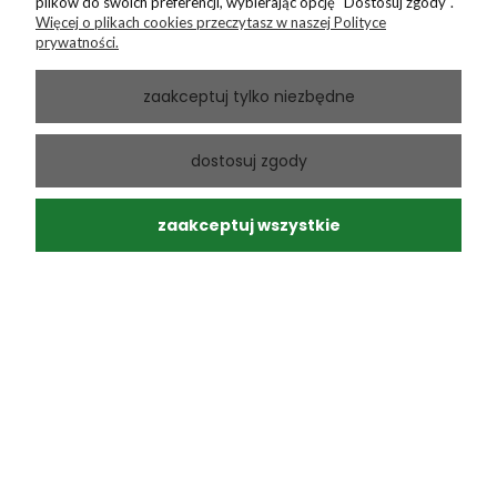
plików do swoich preferencji, wybierając opcję "Dostosuj zgody".
Więcej o plikach cookies przeczytasz w naszej Polityce
prywatności.
zaakceptuj tylko niezbędne
Andrzej
zweryfikowano
dostosuj zgody
5
Ponowny zakup sprawdzonego produktu
w tym miesiącu
zaakceptuj wszystkie
0
0
Andrzej
zweryfikowano
5
Moja paczka dotarła do mnie na następny dzień, super.
Zero uszkodzeń, a przesyłka ślicznie zapakowana.
Polecam. Profesjonalna obsługa.
w tym miesiącu
0
0