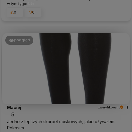
w tym tygodniu
0
0
podgląd
Maciej
zweryfikowano
5
Jedne z lepszych skarpet uciskowych, jakie używałem.
Polecam.