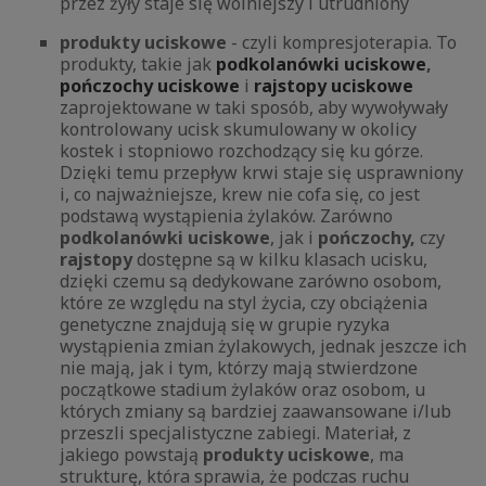
przez żyły staje się wolniejszy i utrudniony
produkty uciskowe
- czyli kompresjoterapia. To
produkty, takie jak
podkolanówki uciskowe
,
pończochy uciskowe
i
rajstopy uciskowe
zaprojektowane w taki sposób, aby wywoływały
kontrolowany ucisk skumulowany w okolicy
kostek i stopniowo rozchodzący się ku górze.
Dzięki temu przepływ krwi staje się usprawniony
i, co najważniejsze, krew nie cofa się, co jest
podstawą wystąpienia żylaków. Zarówno
podkolanówki uciskowe
, jak i
pończochy,
czy
rajstopy
dostępne są w kilku klasach ucisku,
dzięki czemu są dedykowane zarówno osobom,
które ze względu na styl życia, czy obciążenia
genetyczne znajdują się w grupie ryzyka
wystąpienia zmian żylakowych, jednak jeszcze ich
nie mają, jak i tym, którzy mają stwierdzone
początkowe stadium żylaków oraz osobom, u
których zmiany są bardziej zaawansowane i/lub
przeszli specjalistyczne zabiegi. Materiał, z
jakiego powstają
produkty uciskowe
, ma
strukturę, która sprawia, że podczas ruchu