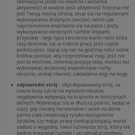
rekreacyjna jazda na rowerze i wszelkie
aktywności w wodzie. Jeśli aktywność fizyczna nie
jest Twoją mocną stroną, skup się na regularnym
wykonywaniu drobnych ćwiczeń, takich jak
naprzemienne wspinanie się na palce i pięty,
wykonywanie okrężnych ruchów stopami,
przysiady - tego typu ćwiczenia warto robić kilka
razy dziennie, np. w trakcie pracy. Jeśli często
podróżujesz, staraj się raz na godzinę robić sobie
krótkie postoje, aby rozprostować nogi. Jeśli nie
jest to możliwe, zmieniaj pozycję stóp, możesz też
wykonywać wcześniej wspomniane ruchy
okrężne, unikaj również zakładania nogi na nogę
odpowiedni strój
- zbyt dopasowany strój, za
ciasne buty lub te na wysokim obcasie,
negatywnie wpływają na krążenie w kończynach
dolnych. Wybierając się w dłuższą podróż, będąc w
ciąży, gdy zmiany hormonalne i ucisk na dolne
partie ciała zwiększają ryzyko wystąpienia
żylaków, czy mając pracę siedzącą/stojącą, warto
zadbać o wygodny, nieco luźniejszy strój, który nie
będzie krępował ruchów i utrudniał przepływu