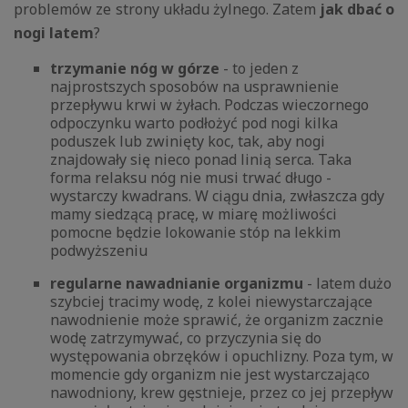
problemów ze strony układu żylnego. Zatem
jak dbać o
nogi latem
?
trzymanie nóg w górze
- to jeden z
najprostszych sposobów na usprawnienie
przepływu krwi w żyłach. Podczas wieczornego
odpoczynku warto podłożyć pod nogi kilka
poduszek lub zwinięty koc, tak, aby nogi
znajdowały się nieco ponad linią serca. Taka
forma relaksu nóg nie musi trwać długo -
wystarczy kwadrans. W ciągu dnia, zwłaszcza gdy
mamy siedzącą pracę, w miarę możliwości
pomocne będzie lokowanie stóp na lekkim
podwyższeniu
regularne nawadnianie organizmu
- latem dużo
szybciej tracimy wodę, z kolei niewystarczające
nawodnienie może sprawić, że organizm zacznie
wodę zatrzymywać, co przyczynia się do
występowania obrzęków i opuchlizny. Poza tym, w
momencie gdy organizm nie jest wystarczająco
nawodniony, krew gęstnieje, przez co jej przepływ