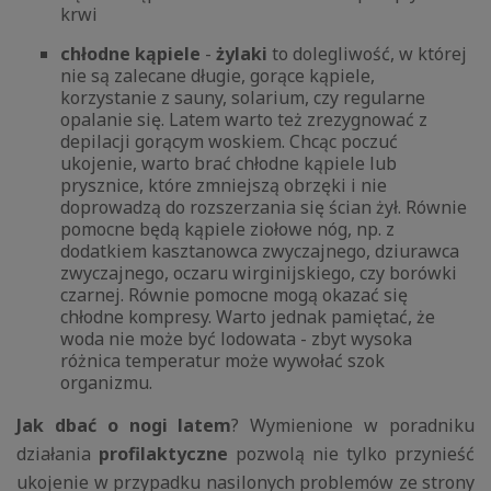
krwi
chłodne kąpiele
-
żylaki
to dolegliwość, w której
nie są zalecane długie, gorące kąpiele,
korzystanie z sauny, solarium, czy regularne
opalanie się. Latem warto też zrezygnować z
depilacji gorącym woskiem. Chcąc poczuć
ukojenie, warto brać chłodne kąpiele lub
prysznice, które zmniejszą obrzęki i nie
doprowadzą do rozszerzania się ścian żył. Równie
pomocne będą kąpiele ziołowe nóg, np. z
dodatkiem kasztanowca zwyczajnego, dziurawca
zwyczajnego, oczaru wirginijskiego, czy borówki
czarnej. Równie pomocne mogą okazać się
chłodne kompresy. Warto jednak pamiętać, że
woda nie może być lodowata - zbyt wysoka
różnica temperatur może wywołać szok
organizmu.
Jak dbać o nogi latem
? Wymienione w poradniku
działania
profilaktyczne
pozwolą nie tylko przynieść
ukojenie w przypadku nasilonych problemów ze strony