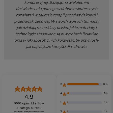
kompresyjnej. Bazując na wieloletnim
doświadczeniu pomaga w doborze skutecznych
rozwiązań w zakresie terapii przeciwżylakowej i
przeciwzakrzepowej. W swoich wpisach tłumaczy
jak działają różne klasy ucisku, jakie materiały i
technologie stosowane są w wyrobach RelaxSan
oraz w jaki sposób z nich korzystać, by przyniosły
jak największe korzyści dla zdrowia.
5
92%
4
5%
4.9
3
1%
1060
opinii klientów
z całego okresu
2
1%
zebranych i zweryfikowanych przez