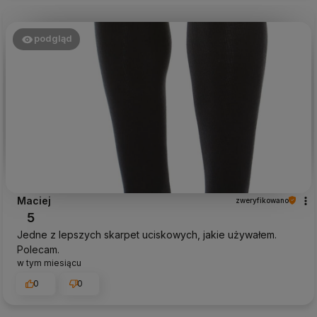
podgląd
Maciej
zweryfikowano
5
Jedne z lepszych skarpet uciskowych, jakie używałem.
Polecam.
w tym miesiącu
0
0