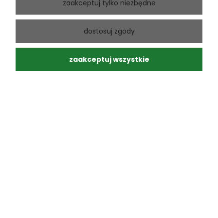
zaakceptuj tylko niezbędne
Andrzej
zweryfikowano
dostosuj zgody
5
Ponowny zakup sprawdzonego produktu
w tym miesiącu
zaakceptuj wszystkie
0
0
Andrzej
zweryfikowano
5
Moja paczka dotarła do mnie na następny dzień, super.
Zero uszkodzeń, a przesyłka ślicznie zapakowana.
Polecam. Profesjonalna obsługa.
w tym miesiącu
0
0
Wojciech
zweryfikowano
5