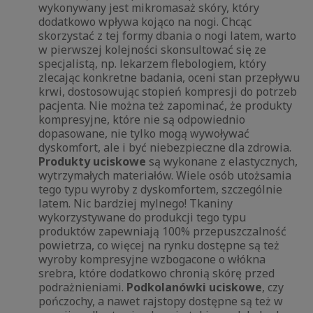
wykonywany jest mikromasaż skóry, który
dodatkowo wpływa kojąco na nogi. Chcąc
skorzystać z tej formy dbania o nogi latem, warto
w pierwszej kolejności skonsultować się ze
specjalistą, np. lekarzem flebologiem, który
zlecając konkretne badania, oceni stan przepływu
krwi, dostosowując stopień kompresji do potrzeb
pacjenta. Nie można też zapominać, że produkty
kompresyjne, które nie są odpowiednio
dopasowane, nie tylko mogą wywoływać
dyskomfort, ale i być niebezpieczne dla zdrowia.
Produkty uciskowe
są wykonane z elastycznych,
wytrzymałych materiałów. Wiele osób utożsamia
tego typu wyroby z dyskomfortem, szczególnie
latem. Nic bardziej mylnego! Tkaniny
wykorzystywane do produkcji tego typu
produktów zapewniają 100% przepuszczalność
powietrza, co więcej na rynku dostępne są też
wyroby kompresyjne wzbogacone o włókna
srebra, które dodatkowo chronią skórę przed
podrażnieniami.
Podkolanówki uciskowe
, czy
pończochy, a nawet rajstopy dostępne są też w