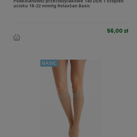
Podkolanówki przeciwżylakowe 140 DEN 1 stopień
ucisku 18-22 mmHg RelaxSan Basic
56,00 zł
do
koszyka