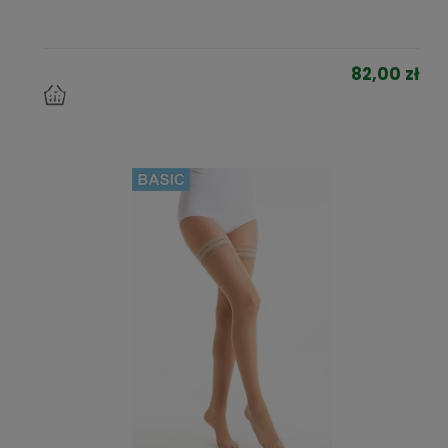
82,00 zł
do
koszyka