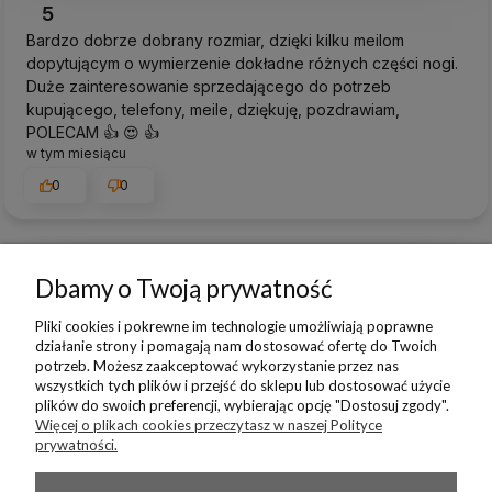
5
Bardzo dobrze dobrany rozmiar, dzięki kilku meilom
dopytującym o wymierzenie dokładne różnych części nogi.
Duże zainteresowanie sprzedającego do potrzeb
kupującego, telefony, meile, dziękuję, pozdrawiam,
POLECAM 👍️ 😍 👍️
w tym miesiącu
0
0
Dbamy o Twoją prywatność
podgląd
Pliki cookies i pokrewne im technologie umożliwiają poprawne
działanie strony i pomagają nam dostosować ofertę do Twoich
potrzeb. Możesz zaakceptować wykorzystanie przez nas
wszystkich tych plików i przejść do sklepu lub dostosować użycie
plików do swoich preferencji, wybierając opcję "Dostosuj zgody".
Więcej o plikach cookies przeczytasz w naszej Polityce
prywatności.