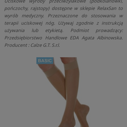
Uciskowe wyroby przeciwżylakowe (podkolanówki,
pończochy, rajstopy) dostępne w sklepie RelaxSan to
wyrób medyczny. Przeznaczone do stosowania w
terapii uciskowej nóg. Używaj zgodnie z instrukcją
używania lub etykietą. Podmiot prowadzący:
Przedsiębiorstwo Handlowe EDA Agata Albinowska.
Producent : Calze G.T. S.r.l.