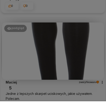
0
0
podgląd
Maciej
zweryfikowano
5
Jedne z lepszych skarpet uciskowych, jakie używałem.
Polecam.
w tym miesiącu