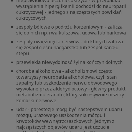
nieprawidłowo leczona cukrzyca - w przypadku
wystąpienia hiperglikemii dochodzi do neuropatii
cukrzycowej - jednego z najczęstszych powikłań
cukrzycowych
zespoły bólowe o podłożu korzeniowym - zalicza
się do nich np. rwa kulszowa, udowa lub barkowa
zespoły uwięźnięcia nerwów - do których zalicza
się zespół cieśni nadgarstka lub zespół kanału
stępu
przewlekła niewydolność żylna kończyn dolnych
choroba alkoholowa - alkoholizmowi często
towarzyszy neuropatia alkoholowa, czyli stan
zapalny lub uszkodzenie nerwu obwodowego
wywołane przez aldehyd octowy - główny produkt
metabolizmu etanolu, który sukcesywnie niszczy
komórki nerwowe
udar - parestezje mogą być następstwem udaru
mózgu, urazowego uszkodzenia mózgu i
krwotoków wewnątrzczaszkowych. Jednym z
najczęstszych objawów udaru jest uczucie