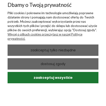
Dbamy o Twoją prywatność
0
0
Pliki cookies i pokrewne im technologie umożliwiają poprawne
działanie strony i pomagają nam dostosować ofertę do Twoich
Maciej
zweryfikowano
potrzeb. Możesz zaakceptować wykorzystanie przez nas
5
wszystkich tych plików i przejść do sklepu lub dostosować użycie
plików do swoich preferencji, wybierając opcję "Dostosuj zgody".
Szybko i bez problemów. Polecam sklep.
Więcej o plikach cookies przeczytasz w naszej Polityce
w tym miesiącu
prywatności.
0
0
zaakceptuj tylko niezbędne
dostosuj zgody
podgląd
zaakceptuj wszystkie