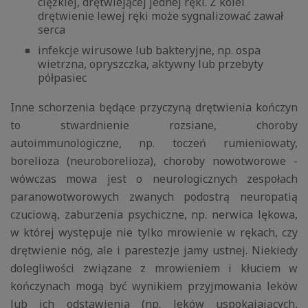
ciężkiej, drętwiejącej jednej ręki. Z kolei
drętwienie lewej ręki może sygnalizować zawał
serca
infekcje wirusowe lub bakteryjne, np. ospa
wietrzna, opryszczka, aktywny lub przebyty
półpasiec
Inne schorzenia będące przyczyną drętwienia kończyn
to stwardnienie rozsiane, choroby
autoimmunologiczne, np. toczeń rumieniowaty,
borelioza (neuroborelioza), choroby nowotworowe -
wówczas mowa jest o neurologicznych zespołach
paranowotworowych zwanych podostrą neuropatią
czuciową, zaburzenia psychiczne, np. nerwica lękowa,
w której występuje nie tylko mrowienie w rękach, czy
drętwienie nóg, ale i parestezje jamy ustnej. Niekiedy
dolegliwości związane z mrowieniem i kłuciem w
kończynach mogą być wynikiem przyjmowania leków
lub ich odstawienia (np. leków uspokajających,