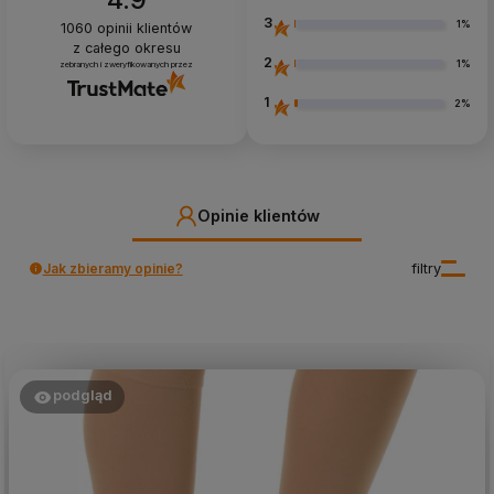
3
1%
1060
opinii klientów
z całego okresu
2
1%
zebranych i zweryfikowanych przez
1
2%
Opinie klientów
Jak zbieramy opinie?
filtry
podgląd