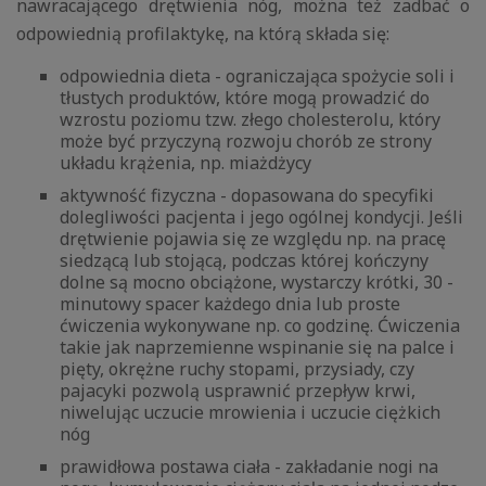
nawracającego drętwienia nóg, można też zadbać o
odpowiednią profilaktykę, na którą składa się:
odpowiednia dieta - ograniczająca spożycie soli i
tłustych produktów, które mogą prowadzić do
wzrostu poziomu tzw. złego cholesterolu, który
może być przyczyną rozwoju chorób ze strony
układu krążenia, np. miażdżycy
aktywność fizyczna - dopasowana do specyfiki
dolegliwości pacjenta i jego ogólnej kondycji. Jeśli
drętwienie pojawia się ze względu np. na pracę
siedzącą lub stojącą, podczas której kończyny
dolne są mocno obciążone, wystarczy krótki, 30 -
minutowy spacer każdego dnia lub proste
ćwiczenia wykonywane np. co godzinę. Ćwiczenia
takie jak naprzemienne wspinanie się na palce i
pięty, okrężne ruchy stopami, przysiady, czy
pajacyki pozwolą usprawnić przepływ krwi,
niwelując uczucie mrowienia i uczucie ciężkich
nóg
prawidłowa postawa ciała - zakładanie nogi na