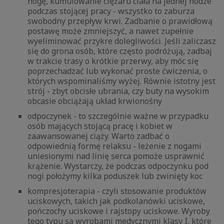
nogę, kumulowanie ciężaru ciała na jednej nodze
podczas stojącej pracy - wszystko to zaburza
swobodny przepływ krwi. Zadbanie o prawidłową
postawę może zmniejszyć, a nawet zupełnie
wyeliminować przykre dolegliwości. Jeśli zaliczasz
się do grona osób, które często podróżują, zadbaj
w trakcie trasy o krótkie przerwy, aby móc się
poprzechadzać lub wykonać proste ćwiczenia, o
których wspominaliśmy wyżej. Równie istotny jest
strój - zbyt obcisłe ubrania, czy buty na wysokim
obcasie obciążają układ krwionośny
odpoczynek - to szczególnie ważne w przypadku
osób mających stojącą pracę i kobiet w
zaawansowanej ciąży. Warto zadbać o
odpowiednią formę relaksu - leżenie z nogami
uniesionymi nad linię serca pomoże usprawnić
krążenie. Wystarczy, że podczas odpoczynku pod
nogi położymy kilka poduszek lub zwinięty koc
kompresjoterapia - czyli stosowanie produktów
uciskowych, takich jak podkolanówki uciskowe,
pończochy uciskowe i rajstopy uciskowe. Wyroby
tego typu są wyrobami medycznymi klasy I, które