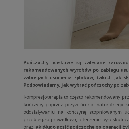
Pończochy uciskowe są zalecane zarówno w
rekomendowanych wyrobów po zabiegu usunię
zabiegach usunięcia żylaków, takich jak sk
Podpowiadamy, jak wybrać pończochy po zabi
Kompresjoterapia to często rekomendowany przez
kończyny poprzez przywrócenie naturalnego ki
oddziaływaniu na kończynę stopniowanym uc
przebiegała prawidłowo, a leczenie było skute
oraz
jak długo nosić pończochę po operacji ż