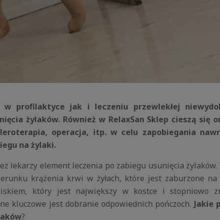
 profilaktyce jak i leczeniu przewlekłej niewydoln
cia żylaków. Również w RelaxSan Sklep cieszą się on
leroterapia, operacja, itp. w celu zapobiegania naw
egu na żylaki.
 lekarzy element leczenia po zabiegu usunięcia żylaków. 
erunku krążenia krwi w żyłach, które jest zaburzone na
iskiem, który jest największy w kostce i stopniowo z
czne kluczowe jest dobranie odpowiednich pończoch.
Jakie
ylaków
?