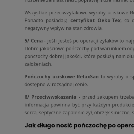
Wszystkie przeciwżylakowe wyroby uciskowe
R
Ponadto posiadają
certyfikat Oeko-Tex
, co 
negatywny wpływ na stan zdrowia.
5/ Cena
- jeśli jesteś po operacji żylaków to n
Dobre jakościowo pończochy pod warunkiem odpo
pończochy dobrej jakości, które posłużą nam dł
założeniach.
Pończochy uciskowe RelaxSan
to wyroby o sp
dostępne w rozsądnej cenie.
6/ Przeciwwskazania -
przed zakupem
trzeb
informacja powinna być przy każdym produkcie
serca, septyczne zapalenie żył, obrzęk siniczne, 
Jak długo nosić pończochę po oper