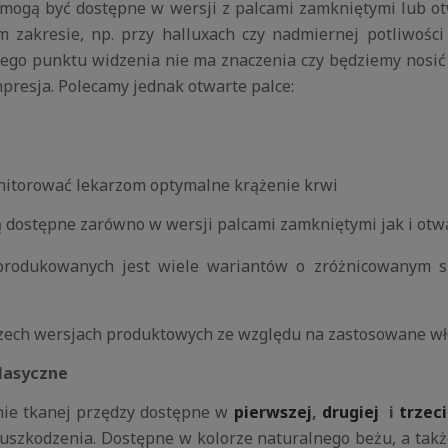
mogą być dostępne w wersji z palcami zamkniętymi lub o
m zakresie, np. przy halluxach czy nadmiernej potliwości
ego punktu widzenia nie ma znaczenia czy będziemy nosić 
resja. Polecamy jednak otwarte palce:
onitorować lekarzom optymalne krążenie krwi
ą dostępne zarówno w wersji palcami zamkniętymi jak i otw
produkowanych jest wiele wariantów o zróżnicowanym s
zech wersjach produktowych ze względu na zastosowane włó
klasyczne
ie tkanej przędzy dostępne w
pierwszej
,
drugiej
i
trzeci
a uszkodzenia. Dostępne w kolorze naturalnego beżu, a także