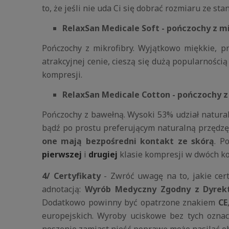
to, że jeśli nie uda Ci się dobrać rozmiaru ze 
RelaxSan Medicale Soft - pończochy z mi
Pończochy z mikrofibry. Wyjątkowo miękkie, p
atrakcyjnej cenie, cieszą się dużą popularnośc
kompresji.
RelaxSan Medicale Cotton - pończochy 
Pończochy z bawełną. Wysoki 53% udział natura
bądź po prostu preferującym naturalną przędzę.
one mają bezpośredni kontakt ze skórą
. P
pierwszej
i
drugiej
klasie kompresji w dwóch ko
4/ Certyfikaty
- Zwróć uwagę na to, jakie cert
adnotacją:
Wyrób Medyczny Zgodny z Dyrek
Dodatkowo powinny być opatrzone znakiem
CE
europejskich. Wyroby uciskowe bez tych oznac
noszenie zamiast nieść poprawę może nasilać o