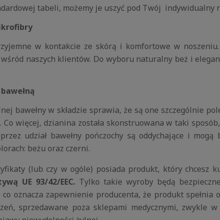
standardowej tabeli, możemy je uszyć pod Twój indywidualny 
krofibry
rzyjemne w kontakcie ze skórą i komfortowe w noszeniu.
ią wśród naszych klientów. Do wyboru naturalny beż i eleg
z bawełną
lnej bawełny w składzie sprawia, że są one szczególnie p
 Co więcej, dzianina została skonstruowana w taki sposób
oprzez udział bawełny pończochy są oddychające i mogą 
lorach: beżu oraz czerni.
yfikaty (lub czy w ogóle) posiada produkt, który chcesz 
tywą UE 93/42/EEC.
Tylko takie wyroby będą bezpieczne,
, co oznacza zapewnienie producenta, że produkt spełni
zeń, sprzedawane poza sklepami medycznymi, zwykle w d
bjawy niewydolności żylnej.