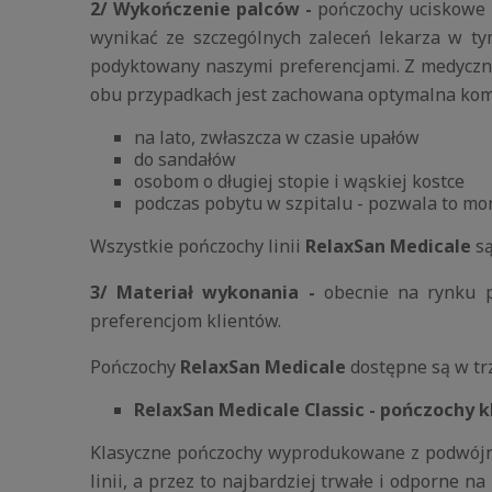
2/ Wykończenie palców -
pończochy uciskowe 
wynikać ze szczególnych zaleceń lekarza w ty
podyktowany naszymi preferencjami. Z medyczn
obu przypadkach jest zachowana optymalna komp
na lato, zwłaszcza w czasie upałów
do sandałów
osobom o długiej stopie i wąskiej kostce
podczas pobytu w szpitalu - pozwala to m
Wszystkie pończochy linii
RelaxSan Medicale
s
3/ Materiał wykonania -
obecnie na rynku 
preferencjom klientów.
Pończochy
RelaxSan Medicale
dostępne są w tr
RelaxSan Medicale Classic - pończochy 
Klasyczne pończochy wyprodukowane z podwójn
linii, a przez to najbardziej trwałe i odporne n