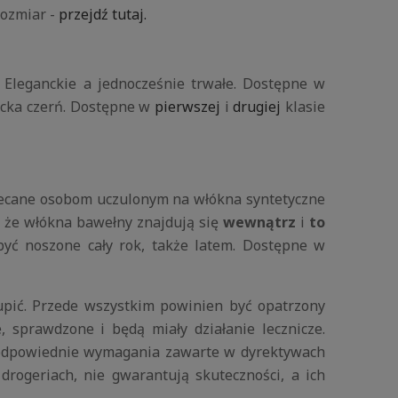
rozmiar -
przejdź tutaj.
 Eleganckie a jednocześnie trwałe. Dostępne w
ancka czerń. Dostępne w
pierwszej
i
drugiej
klasie
olecane osobom uczulonym na włókna syntetyczne
, że włókna bawełny znajdują się
wewnątrz
i
to
być noszone cały rok, także latem. Dostępne w
kupić. Przede wszystkim powinien być opatrzony
 sprawdzone i będą miały działanie lecznicze.
a odpowiednie wymagania zawarte w dyrektywach
rogeriach, nie gwarantują skuteczności, a ich