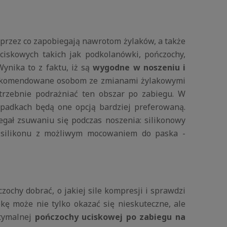
przez co zapobiegają nawrotom żylaków, a także
ciskowych takich jak podkolanówki, pończochy,
ynika to z faktu, iż są
wygodne w noszeniu i
są rekomendowane osobom ze zmianami żylakowymi
trzebnie podrażniać ten obszar po zabiegu. W
ypadkach będą one opcją bardziej preferowaną.
gał zsuwaniu się podczas noszenia: silikonowy
ez silikonu z możliwym mocowaniem do paska -
zochy dobrać, o jakiej sile kompresji i sprawdzi
ę może nie tylko okazać się nieskuteczne, ale
tymalnej
pończochy uciskowej po zabiegu na