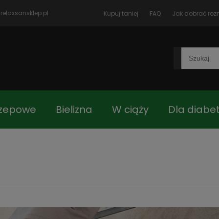
relaxsansklep.pl
Kupuj taniej
FAQ
Jak dobrać roz
rzepowe
Bielizna
W ciąży
Dla diabe
czki
Blog
Jak dobrać rozmiar
Kon
 główna
Asortyment