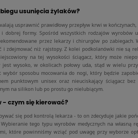
biegu usunięcia żylaków?
alają usprawnić prawidłowy przepływ krwi w kończynach, 
i i dobrej formy. Spośród wszystkich rodzajów wyrobów u
rekomendowane przez lekarzy i chirurgów po zabiegach. W
dać i zdejmować niż rajstopy. Z kolei podkolanówki nie 
ejscowiony na tej wysokości ściągacz, który może niepo
 jest wysoko, w okolicach połowy uda, stąd w wielu prz
wybór sposobu mocowania do nogi, który będzie zapobie
konem punktowym unisex oraz nieuciskający ściągacz b
ym na silikon lub po prostu go nielubiącym.
 - czym się kierować?
ywać się pod kontrolą lekarza - to on zdecyduje jakie pońc
 Wybieranie tego typu wyrobów medycznych na własną ręk
mi, które powinniśmy wziąć pod uwagę przy wyborze op