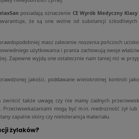
elaxSan
posiadają oznaczenie
CE Wyrób Medyczny Klasy 
gwarantuje, że są one wolne od substancji szkodliwych
ajprawdopodobniej masz zalecenie noszenia pończoch ucisko
wiedniego użytkowania i prania zachowują swoje właściwo
użej. Zapewne wyjdą one ostatecznie nam taniej niż w przyp
rawdzonej jakości, poddawane wielokrotnej kontroli jako
a zwrócić także uwagę czy nie mamy żadnych przeciwwsk
. Przeciwswkazaniami mogą być m.in. niedrożność żył lu
stany zapalne skóry czy nietolerancja materiału.
acji żylaków?