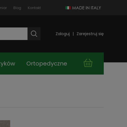
miar
Blog
Kontakt
Zaloguj
Zarejestruj się
tyków
Ortopedyczne
takt
Kupuj taniej!