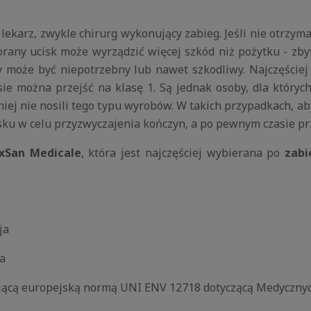
ekarz, zwykle chirurg wykonujący zabieg. Jeśli nie otrzymal
rany ucisk może wyrządzić więcej szkód niż pożytku - zbyt
y może być niepotrzebny lub nawet szkodliwy. Najczęściej
ie można przejść na klasę 1. Są jednak osoby, dla których
śniej nie nosili tego typu wyrobów. W takich przypadkach, 
sku w celu przyzwyczajenia kończyn, a po pewnym czasie prz
xSan Medicale
, która jest najczęściej wybierana po
zabi
ja
a
ązującą europejską normą UNI ENV 12718 dotyczącą Medyczn