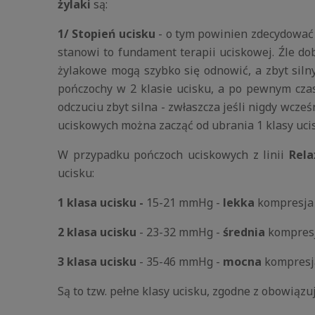
żylaki
są:
1/ Stopień ucisku
- o tym powinien zdecydować l
stanowi to fundament terapii uciskowej. Źle dob
żylakowe mogą szybko się odnowić, a zbyt siln
pończochy w 2 klasie ucisku, a po pewnym czas
odczuciu zbyt silna - zwłaszcza jeśli nigdy wcze
uciskowych można zacząć od ubrania 1 klasy uci
W przypadku pończoch uciskowych z linii
Rela
ucisku:
1 klasa ucisku -
15-21 mmHg -
lekka
kompresja
2 klasa ucisku
- 23-32 mmHg -
średnia
kompres
3 klasa ucisku
- 35-46 mmHg -
mocna
kompresj
Są to tzw. pełne klasy ucisku, zgodne z obowi