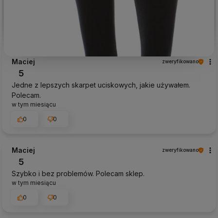
Maciej
zweryfikowano
5
Jedne z lepszych skarpet uciskowych, jakie używałem.
Polecam.
w tym miesiącu
0
0
Maciej
zweryfikowano
5
Szybko i bez problemów. Polecam sklep.
w tym miesiącu
0
0