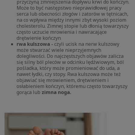
przyczyną zmniejszenia dopływu krwi do kończyn.
Może to być następstwo nieprawidłowej pracy
serca lub obecności złogów i zatorów w tętnicach,
na co wpływa między innymi zbyt wysoki poziom
cholesterolu. Zimnej stopie lub dłonią towarzyszy
często uczucie mrowienia i nawracające
drętwienie kończyn
rwa kulszowa -
czyli ucisk na nerw kulszowy
może stwarzać wiele nieprzyjemnych
dolegliwości. Do najczęstszych objawów zalicza
się silny ból pleców w odcinku lędźwiowym, ból
pośladka, który może promieniować do uda, a
nawet łydki, czy stopy. Rwa kulszowa może też
objawiać się mrowieniem, drętwieniem i
osłabieniem kończyn, któremu często towarzyszy
gorąca lub
zimna noga.