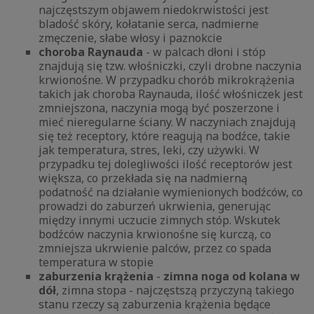
najczęstszym objawem niedokrwistości jest
bladość skóry, kołatanie serca, nadmierne
zmęczenie, słabe włosy i paznokcie
choroba Raynauda
- w palcach dłoni i stóp
znajdują się tzw. włośniczki, czyli drobne naczynia
krwionośne. W przypadku chorób mikrokrążenia
takich jak choroba Raynauda, ilość włośniczek jest
zmniejszona, naczynia mogą być poszerzone i
mieć nieregularne ściany. W naczyniach znajdują
się też receptory, które reagują na bodźce, takie
jak temperatura, stres, leki, czy używki. W
przypadku tej dolegliwości ilość receptorów jest
większa, co przekłada się na nadmierną
podatność na działanie wymienionych bodźców, co
prowadzi do zaburzeń ukrwienia, generując
między innymi uczucie zimnych stóp. Wskutek
bodźców naczynia krwionośne się kurczą, co
zmniejsza ukrwienie palców, przez co spada
temperatura w stopie
zaburzenia krążenia
-
zimna noga od kolana w
dół
, zimna stopa - najczęstszą przyczyną takiego
stanu rzeczy są zaburzenia krążenia będące