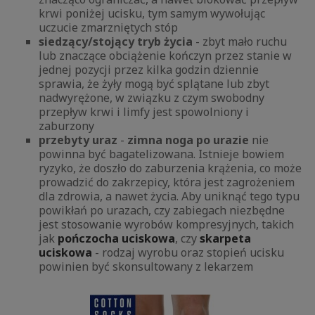
krwi poniżej ucisku, tym samym wywołując
uczucie zmarzniętych stóp
siedzący/stojący tryb życia
- zbyt mało ruchu
lub znaczące obciążenie kończyn przez stanie w
jednej pozycji przez kilka godzin dziennie
sprawia, że żyły mogą być splątane lub zbyt
nadwyrężone, w związku z czym swobodny
przepływ krwi i limfy jest spowolniony i
zaburzony
przebyty uraz
-
zimna noga po urazie
nie
powinna być bagatelizowana. Istnieje bowiem
ryzyko, że doszło do zaburzenia krążenia, co może
prowadzić do zakrzepicy, która jest zagrożeniem
dla zdrowia, a nawet życia.
Aby uniknąć tego typu
powikłań po urazach, czy zabiegach niezbędne
jest stosowanie wyrobów kompresyjnych, takich
jak
pończocha uciskowa
, czy
skarpeta
uciskowa
- rodzaj wyrobu oraz stopień ucisku
powinien być skonsultowany z lekarzem