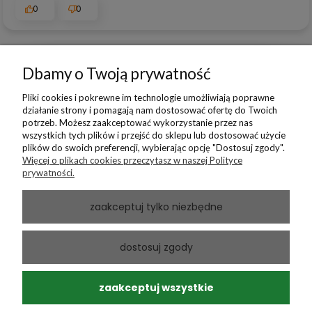
0
0
Dbamy o Twoją prywatność
podgląd
Pliki cookies i pokrewne im technologie umożliwiają poprawne
działanie strony i pomagają nam dostosować ofertę do Twoich
potrzeb. Możesz zaakceptować wykorzystanie przez nas
wszystkich tych plików i przejść do sklepu lub dostosować użycie
plików do swoich preferencji, wybierając opcję "Dostosuj zgody".
Więcej o plikach cookies przeczytasz w naszej Polityce
prywatności.
zaakceptuj tylko niezbędne
Andrzej
zweryfikowano
dostosuj zgody
5
Ponowny zakup sprawdzonego produktu
w tym miesiącu
zaakceptuj wszystkie
0
0