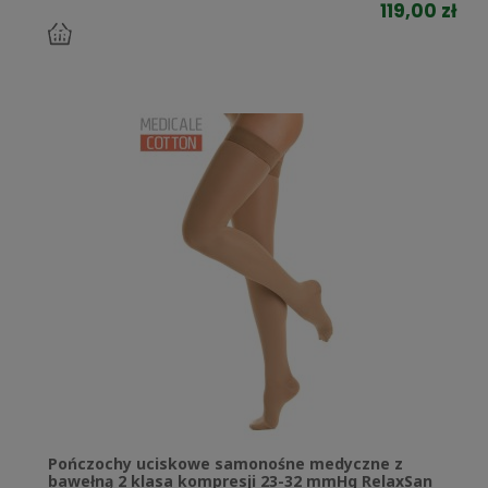
119,00 zł
do
koszyka
Pończochy uciskowe samonośne medyczne z
bawełną 2 klasa kompresji 23-32 mmHg RelaxSan