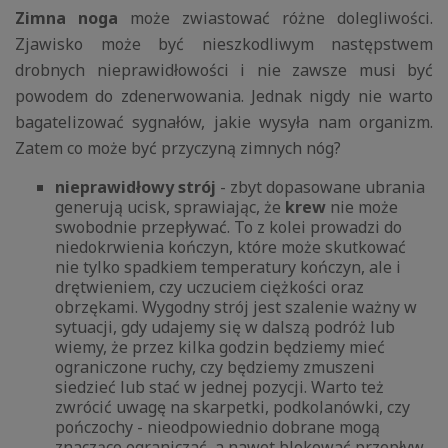
Zimna noga
może zwiastować różne dolegliwości.
Zjawisko może być nieszkodliwym następstwem
drobnych nieprawidłowości i nie zawsze musi być
powodem do zdenerwowania. Jednak nigdy nie warto
bagatelizować sygnałów, jakie wysyła nam organizm.
Zatem co może być przyczyną zimnych nóg?
nieprawidłowy strój
- zbyt dopasowane ubrania
generują ucisk, sprawiając, że
krew
nie może
swobodnie przepływać. To z kolei prowadzi do
niedokrwienia kończyn, które może skutkować
nie tylko spadkiem temperatury kończyn, ale i
drętwieniem, czy uczuciem ciężkości oraz
obrzękami. Wygodny strój jest szalenie ważny w
sytuacji, gdy udajemy się w dalszą podróż lub
wiemy, że przez kilka godzin będziemy mieć
ograniczone ruchy, czy będziemy zmuszeni
siedzieć lub stać w jednej pozycji. Warto też
zwrócić uwagę na skarpetki, podkolanówki, czy
pończochy - nieodpowiednio dobrane mogą
znacząco ograniczać, a nawet blokować przepływ