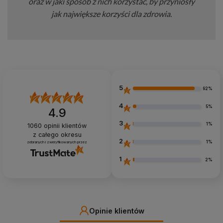
oraz w jaki sposób z nich korzystać, by przyniosły
jak największe korzyści dla zdrowia.
5
92%
4
5%
4.9
3
1%
1060
opinii klientów
z całego okresu
2
1%
zebranych i zweryfikowanych przez
1
2%
Opinie klientów