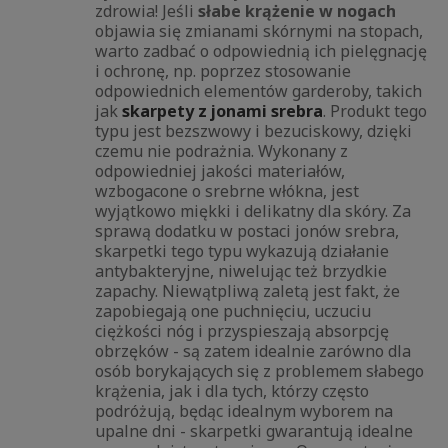
zdrowia! Jeśli
słabe krążenie w nogach
objawia się zmianami skórnymi na stopach,
warto zadbać o odpowiednią ich pielęgnację
i ochronę, np. poprzez stosowanie
odpowiednich elementów garderoby, takich
jak
skarpety z jonami srebra
. Produkt tego
typu jest bezszwowy i bezuciskowy, dzięki
czemu nie podrażnia. Wykonany z
odpowiedniej jakości materiałów,
wzbogacone o srebrne włókna, jest
wyjątkowo miękki i delikatny dla skóry. Za
sprawą dodatku w postaci jonów srebra,
skarpetki tego typu wykazują działanie
antybakteryjne, niwelując też brzydkie
zapachy. Niewątpliwą zaletą jest fakt, że
zapobiegają one puchnięciu, uczuciu
ciężkości nóg i przyspieszają absorpcję
obrzęków - są zatem idealnie zarówno dla
osób borykających się z problemem słabego
krążenia, jak i dla tych, którzy często
podróżują, będąc idealnym wyborem na
upalne dni - skarpetki gwarantują idealne