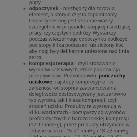
pięty
odpoczynek
- niezbędny dla zdrowia
element, o którym często zapominamy.
Odpoczynek nóg jest szalenie ważny,
szczególnie w przypadku stojącej i siedzącej
pracy, czy częstych podróży. Wystarczy
podczas wieczornego odpoczynku podłożyć
pod stopy kilka poduszek lub złożony koc,
aby nogi były delikatnie uniesione nad linię
serca
kompresjoterapia
- czyli stosowanie
wyrobów uciskowych, które poprawiają
przepływ krwi. Podkolanówki,
pończochy
uciskowe
,
rajstopy kompresyjne - w
zależności od stopnia zaawansowania
dolegliwości dostosowywany jest zarówno
typ wyrobu, jak i klasa kompresji, czyli
stopień ucisku. Produkty te występują w
kilku wariantach - począwszy od wyrobów
profilaktycznych o bardzo lekkiej kompresji
(12-17 mmHg), przez produkty utrzymane w
I klasie ucisku - 15-21 mmHg i 18-22 mmHg,
II klasę kompresji - 22-27 mmHg i 23-32