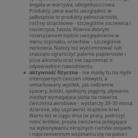
bogata w warzywa, ubogotłuszczowa.
Produkty, jakie warto uwzględnić w
jadłospisie to produkty pełnoziarniste,
rośliny strączkowe - szczególnie soczewica i
ciecierzyca, fasola. Równie dobrym
rozwiązaniem będzie uwzględnienie w
menu szpinaku, orzechów - szczególnie
nerkowca. Należy też wyeliminować lub
znacząco ograniczyć palenie papierosów i
picie alkoholu oraz nie zapominać o
odpowiednim nawodnieniu
aktywność fizyczna
- nie mamy tu na myśli
intensywnych ćwiczeń siłowych, a
umiarkowany wysiłek, jak codzienne
spacery, krótki, spokojny jogging, pływanie,
niezbyt wymagająca jazda na rowerze,
ćwiczenia aerobowe - wystarczy 20-30 minut
dziennie, aby usprawnić krążenie krwi.
Warto też w ciągu dnia (w pracy, podróży)
robić krótkie, proste ćwiczenia polegające
na wykonywaniu okrężnych ruchów stopami
i naprzemiennym wspinaniu się na palce i