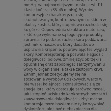
mmHg, na najmocniejszym ucisku, czyli III
klasie kończąc (35-46 mmHg). Wyroby
kompresyjne charakteryzują się
skumulowanym, kontrolowanym uciskiem w
okolicy kostek, który stopniowo rozchodzi się
ku górze. Odpowiednia struktura materiału,
z którego wykonane są tego typu produkty,
sprawia, że podczas ruchu skóra poddawana
jest mikromasażowi, który dodatkowo
usprawnia krążenie, poprawiając też wygląd
skóry. Kompresjoterapia pozwala złagodzić
dolegliwości bólowe, zmniejszyć obrzęki i
opuchliznę oraz zapobiegać zatrzymywaniu
wody w organizmie, a także zastojom krwi.
Zanim jednak zdecydujemy się na
stosowanie wyrobów uciskowych, warto w
pierwszej kolejności skonsultować się ze
specjalistą, który dostosuje zarówno model,
jak i stopień ucisku do konkretnych potrzeb i
zaawansowania dolegliwości - zbyt mocna
kompresja może bowiem nie tylko wywołać
dyskomfort, ale i być niebezpieczna dla