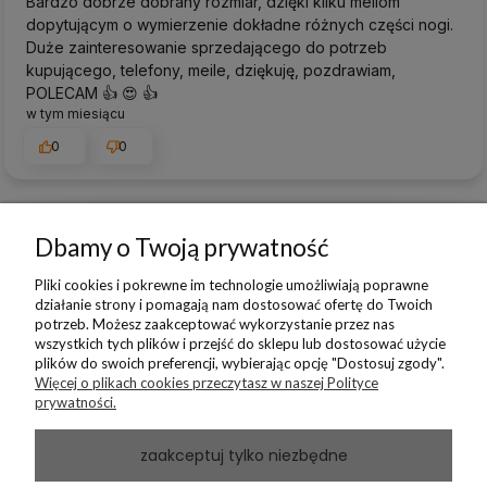
Bardzo dobrze dobrany rozmiar, dzięki kilku meilom
dopytującym o wymierzenie dokładne różnych części nogi.
Duże zainteresowanie sprzedającego do potrzeb
kupującego, telefony, meile, dziękuję, pozdrawiam,
POLECAM 👍️ 😍 👍️
w tym miesiącu
0
0
Dbamy o Twoją prywatność
podgląd
Pliki cookies i pokrewne im technologie umożliwiają poprawne
działanie strony i pomagają nam dostosować ofertę do Twoich
potrzeb. Możesz zaakceptować wykorzystanie przez nas
wszystkich tych plików i przejść do sklepu lub dostosować użycie
plików do swoich preferencji, wybierając opcję "Dostosuj zgody".
Więcej o plikach cookies przeczytasz w naszej Polityce
prywatności.
zaakceptuj tylko niezbędne