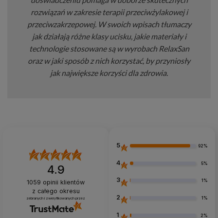
rozwiązań w zakresie terapii przeciwżylakowej i
przeciwzakrzepowej. W swoich wpisach tłumaczy
jak działają różne klasy ucisku, jakie materiały i
technologie stosowane są w wyrobach RelaxSan
oraz w jaki sposób z nich korzystać, by przyniosły
jak największe korzyści dla zdrowia.
5
92%
4
5%
4.9
3
1%
1059
opinii klientów
z całego okresu
2
1%
zebranych i zweryfikowanych przez
1
2%