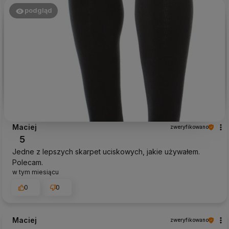
podgląd
Maciej
zweryfikowano
5
Jedne z lepszych skarpet uciskowych, jakie używałem.
Polecam.
w tym miesiącu
0
0
Maciej
zweryfikowano