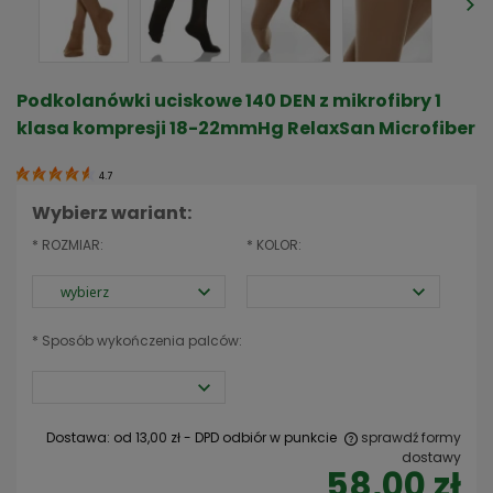
Podkolanówki uciskowe 140 DEN z mikrofibry 1
klasa kompresji 18-22mmHg RelaxSan Microfiber
4.7
Wybierz wariant:
*
ROZMIAR:
*
KOLOR:
*
Sposób wykończenia palców:
Dostawa:
od 13,00 zł
- DPD odbiór w punkcie
sprawdź formy
dostawy
58,00 zł
Cena nie zawiera ewentualnych kosztów płatności