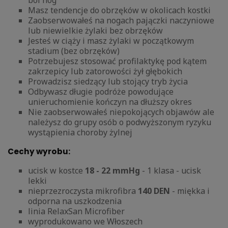
Masz tendencje do obrzęków w okolicach kostki
Zaobserwowałeś na nogach pajączki naczyniowe
lub niewielkie żylaki bez obrzęków
Jesteś w ciąży i masz żylaki w początkowym
stadium (bez obrzęków)
Potrzebujesz stosować profilaktykę pod kątem
zakrzepicy lub zatorowości żył głębokich
Prowadzisz siedzący lub stojący tryb życia
Odbywasz długie podróże powodujące
unieruchomienie kończyn na dłuższy okres
Nie zaobserwowałeś niepokojących objawów ale
należysz do grupy osób o podwyższonym ryzyku
wystąpienia choroby żylnej
Cechy wyrobu:
ucisk w kostce
18 - 22 mmHg
- 1 klasa - ucisk
lekki
nieprzezroczysta mikrofibra
140 DEN
- miękka i
odporna na uszkodzenia
linia RelaxSan Microfiber
wyprodukowano we Włoszech