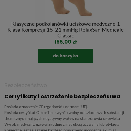
Klasyczne podkolanówki uciskowe medyczne 1
P
Klasa Kompresji 15-21 mmHg RelaxSan Medicale
Classic
155,00 zł
do koszyka
Bezpieczeństwo
Certyfikaty i ostrzeżenie bezpieczeństwa
Posiada oznaczenie CE (zgodność z normami UE).
Posiada certyfikat Oeko-Tex - wyrób wolny od szkodliwych substancji
chemicznych mających negatywny wpływ na stan zdrowia człowieka
Wyrób medyczny, używaj zgodnie z instrukcją używania lub etykietą.
Konieczne jest zgłaszanie każdego poważnego incydentu jaki miał