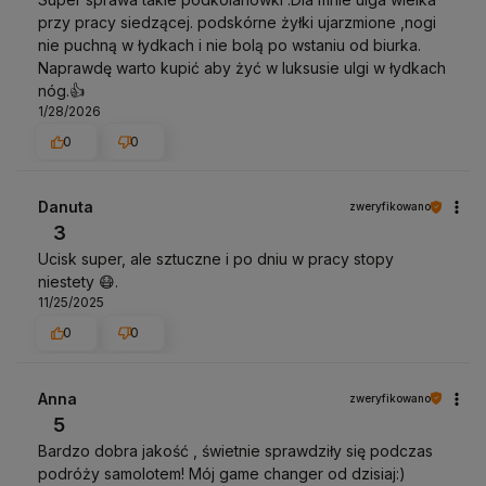
przy pracy siedzącej. podskórne żyłki ujarzmione ,nogi
nie puchną w łydkach i nie bolą po wstaniu od biurka.
Naprawdę warto kupić aby żyć w luksusie ulgi w łydkach
nóg.👍️
1/28/2026
0
0
Danuta
zweryfikowano
3
Ucisk super, ale sztuczne i po dniu w pracy stopy
niestety 😷.
11/25/2025
0
0
Anna
zweryfikowano
5
Bardzo dobra jakość , świetnie sprawdziły się podczas
podróży samolotem! Mój game changer od dzisiaj:)