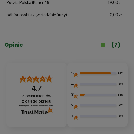
Poczta Polska
(Kurier 48)
19,00 zł
odbiór osobisty
(w siedzibie firmy)
0,00 zł
Opinie
(7)
5
86%
4
0%
4.7
3
14%
7
opinii klientów
z całego okresu
2
0%
zebranych i zweryfikowanych przez
1
0%