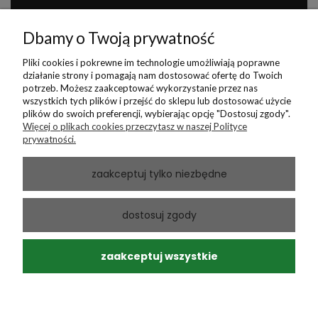
Dokumenty
Dbamy o Twoją prywatność
O firmie
Pliki cookies i pokrewne im technologie umożliwiają poprawne
działanie strony i pomagają nam dostosować ofertę do Twoich
Certyfikaty
potrzeb. Możesz zaakceptować wykorzystanie przez nas
wszystkich tych plików i przejść do sklepu lub dostosować użycie
plików do swoich preferencji, wybierając opcję "Dostosuj zgody".
Więcej o plikach cookies przeczytasz w naszej Polityce
prywatności.
Dystrybutor wyrobów przeciwżylakowych i
przeciwzakrzepowych
zaakceptuj tylko niezbędne
Sklep RelaxSan
ul. Chorzowska 3, lok. 4
,
26-603
Radom
dostosuj zgody
Tel:
502 429 914
E-mail:
kontakt@relaxsansklep.pl
zaakceptuj wszystkie
Dostawy