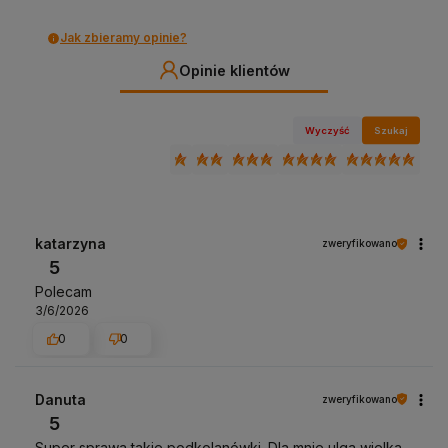
Jak zbieramy opinie?
Opinie klientów
Wyczyść
Szukaj
katarzyna
zweryfikowano
5
Polecam
3/6/2026
0
0
Danuta
zweryfikowano
5
Super sprawa takie podkolanówki .Dla mnie ulga wielka