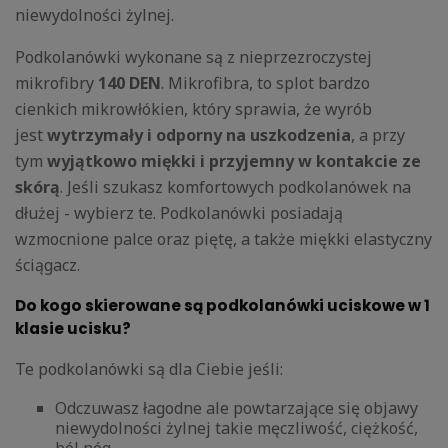
niewydolności żylnej.
Podkolanówki wykonane są z nieprzezroczystej
mikrofibry
140 DEN
. Mikrofibra, to splot bardzo
cienkich mikrowłókien, który sprawia, że wyrób
jest
wytrzymały i odporny na uszkodzenia
, a przy
tym
wyjątkowo miękki i przyjemny w kontakcie ze
skórą
. Jeśli szukasz komfortowych podkolanówek na
dłużej - wybierz te. Podkolanówki posiadają
wzmocnione palce oraz piętę, a także miękki elastyczny
ściągacz.
Do kogo skierowane są podkolanówki uciskowe w 1
klasie ucisku?
Te podkolanówki są dla Ciebie jeśli:
Odczuwasz łagodne ale powtarzające się objawy
niewydolności żylnej takie męczliwość, ciężkość,
ból nóg