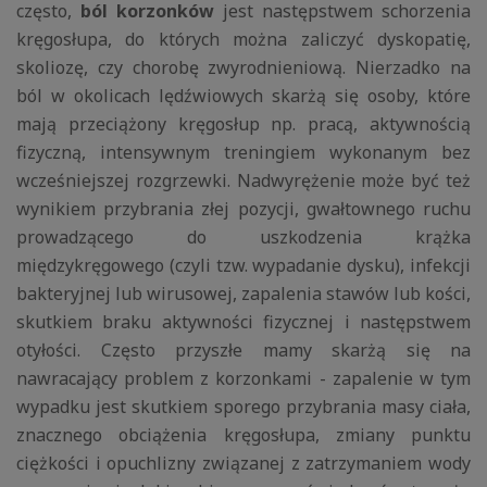
często,
ból korzonków
jest następstwem schorzenia
kręgosłupa, do których można zaliczyć dyskopatię,
skoliozę, czy chorobę zwyrodnieniową. Nierzadko na
ból w okolicach lędźwiowych skarżą się osoby, które
mają przeciążony kręgosłup np. pracą, aktywnością
fizyczną, intensywnym treningiem wykonanym bez
wcześniejszej rozgrzewki. Nadwyrężenie może być też
wynikiem przybrania złej pozycji, gwałtownego ruchu
prowadzącego do uszkodzenia krążka
międzykręgowego (czyli tzw. wypadanie dysku), infekcji
bakteryjnej lub wirusowej, zapalenia stawów lub kości,
skutkiem braku aktywności fizycznej i następstwem
otyłości. Często przyszłe mamy skarżą się na
nawracający problem z korzonkami - zapalenie w tym
wypadku jest skutkiem sporego przybrania masy ciała,
znacznego obciążenia kręgosłupa, zmiany punktu
ciężkości i opuchlizny związanej z zatrzymaniem wody