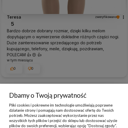
Teresa
zweryfikowano
5
Bardzo dobrze dobrany rozmiar, dzięki kilku meilom
dopytującym o wymierzenie dokładne różnych części nogi.
Duże zainteresowanie sprzedającego do potrzeb
kupującego, telefony, meile, dziękuję, pozdrawiam,
POLECAM 👍️ 😍 👍️
w tym miesiącu
0
0
Dbamy o Twoją prywatność
podgląd
Pliki cookies i pokrewne im technologie umożliwiają poprawne
działanie strony i pomagają nam dostosować ofertę do Twoich
potrzeb. Możesz zaakceptować wykorzystanie przez nas
wszystkich tych plików i przejść do sklepu lub dostosować użycie
plików do swoich preferencji, wybierając opcję "Dostosuj zgody".