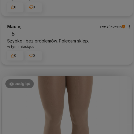
0
0
Maciej
zweryfikowano
5
Szybko i bez problemów. Polecam sklep.
w tym miesiącu
0
0
podgląd