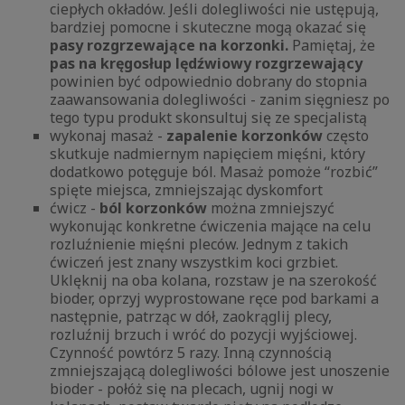
ciepłych okładów. Jeśli dolegliwości nie ustępują,
bardziej pomocne i skuteczne mogą okazać się
pasy rozgrzewające na korzonki.
Pamiętaj, że
pas na kręgosłup lędźwiowy rozgrzewający
powinien być odpowiednio dobrany do stopnia
zaawansowania dolegliwości - zanim sięgniesz po
tego typu produkt skonsultuj się ze specjalistą
wykonaj masaż -
zapalenie korzonków
często
skutkuje nadmiernym napięciem mięśni, który
dodatkowo potęguje ból. Masaż pomoże “rozbić”
spięte miejsca, zmniejszając dyskomfort
ćwicz -
ból korzonków
można zmniejszyć
wykonując konkretne ćwiczenia mające na celu
rozluźnienie mięśni pleców. Jednym z takich
ćwiczeń jest znany wszystkim koci grzbiet.
Uklęknij na oba kolana, rozstaw je na szerokość
bioder, oprzyj wyprostowane ręce pod barkami a
następnie, patrząc w dół, zaokrąglij plecy,
rozluźnij brzuch i wróć do pozycji wyjściowej.
Czynność powtórz 5 razy. Inną czynnością
zmniejszającą dolegliwości bólowe jest unoszenie
bioder - połóż się na plecach, ugnij nogi w