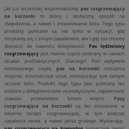
Jak już wcześniej wspomnieliśmy,
pas rozgrzewający
na korzonki
to dobry i skuteczny sposób na
złagodzenie, a nawet i zniwelowanie bólu. Tego typu
produkty polecane są nie tylko w sytuacji, gdy
borykamy się z silnym zapaleniem, ale i gdy nie chcemy
dopuścić do nawrotu dolegliwości.
Pas lędźwiowy
rozgrzewający
jest równie często polecany w ramach
działań profilaktycznych. Dlaczego? Pod wpływem
emitowanego ciepła,
pas na korzonki
rozluźnia
mięśnie, minimalizuje ucisk, zmniejszając tym samym
uczucie bólu. Produkt tego typu jest polecany też
osobom z dolegliwościami reumatycznymi, zapaleniami
stawów, przewlekłym bólem mięśni.
Pasy
rozgrzewające na korzonki
są też stosowane w
lokalnej terapii rozgrzewającej, w tym podczas
zapalenia nerek, a nawet jelita grubego. Wybierając
pas rozgrzewający na kręgosłup
koniecznie zwróć