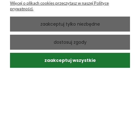
Więcej o plikach cookies przeczytasz w naszej Polityce
prywatności.
zaakceptuj tylko niezbędne
Andrzej
zweryfikowano
dostosuj zgody
5
Ponowny zakup sprawdzonego produktu
w tym miesiącu
zaakceptuj wszystkie
0
0
Andrzej
zweryfikowano
5
Moja paczka dotarła do mnie na następny dzień, super.
Zero uszkodzeń, a przesyłka ślicznie zapakowana.
Polecam. Profesjonalna obsługa.
w tym miesiącu
0
0