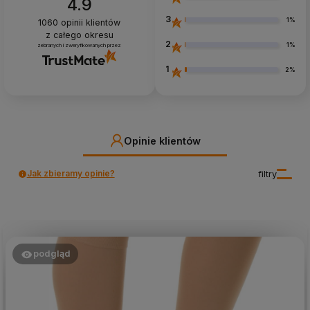
4.9
3
1%
1060
opinii klientów
z całego okresu
2
1%
zebranych i zweryfikowanych przez
1
2%
Opinie klientów
Jak zbieramy opinie?
filtry
podgląd