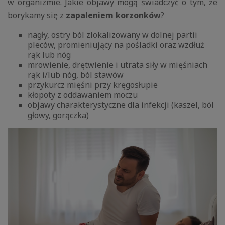
w organizmie. Jakie objawy mogą świadczyć o tym, że
borykamy się z
zapaleniem korzonków
?
nagły, ostry ból zlokalizowany w dolnej partii
pleców, promieniujący na pośladki oraz wzdłuż
rąk lub nóg
mrowienie, drętwienie i utrata siły w mięśniach
rąk i/lub nóg, ból stawów
przykurcz mięśni przy kręgosłupie
kłopoty z oddawaniem moczu
objawy charakterystyczne dla infekcji (kaszel, ból
głowy, gorączka)