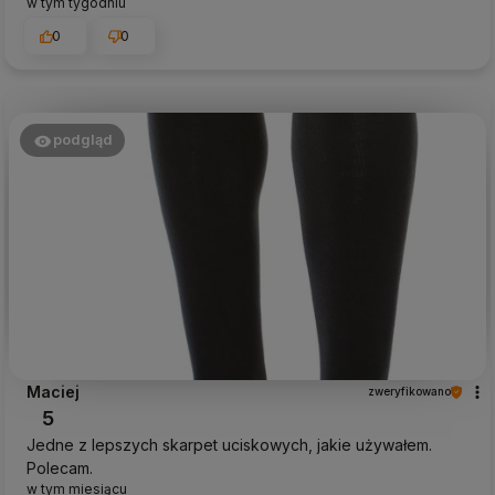
w tym tygodniu
0
0
podgląd
Maciej
zweryfikowano
5
Jedne z lepszych skarpet uciskowych, jakie używałem.
Polecam.
w tym miesiącu