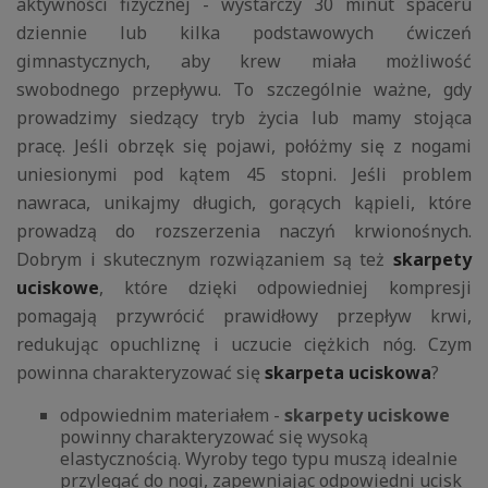
aktywności fizycznej - wystarczy 30 minut spaceru
dziennie lub kilka podstawowych ćwiczeń
gimnastycznych, aby krew miała możliwość
swobodnego przepływu. To szczególnie ważne, gdy
prowadzimy siedzący tryb życia lub mamy stojąca
pracę. Jeśli obrzęk się pojawi, połóżmy się z nogami
uniesionymi pod kątem 45 stopni. Jeśli problem
nawraca, unikajmy długich, gorących kąpieli, które
prowadzą do rozszerzenia naczyń krwionośnych.
Dobrym i skutecznym rozwiązaniem są też
skarpety
uciskowe
, które dzięki odpowiedniej kompresji
pomagają przywrócić prawidłowy przepływ krwi,
redukując opuchliznę i uczucie ciężkich nóg. Czym
powinna charakteryzować się
skarpeta uciskowa
?
odpowiednim materiałem -
skarpety uciskowe
powinny charakteryzować się wysoką
elastycznością. Wyroby tego typu muszą idealnie
przylegać do nogi, zapewniając odpowiedni ucisk