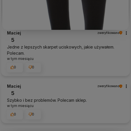
Maciej
zweryfikowano
5
Jedne z lepszych skarpet uciskowych, jakie używałem.
Polecam.
w tym miesiącu
0
0
Maciej
zweryfikowano
5
Szybko i bez problemów. Polecam sklep.
w tym miesiącu
0
0