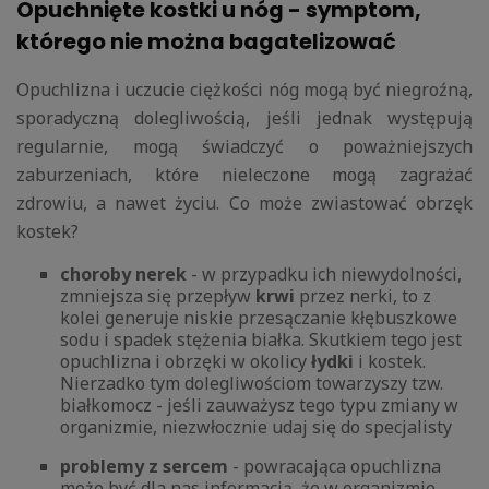
Opuchnięte kostki u nóg - symptom,
którego nie można bagatelizować
Opuchlizna i uczucie ciężkości nóg mogą być niegroźną,
sporadyczną dolegliwością, jeśli jednak występują
regularnie, mogą świadczyć o poważniejszych
zaburzeniach, które nieleczone mogą zagrażać
zdrowiu, a nawet życiu. Co może zwiastować obrzęk
kostek?
choroby nerek
- w przypadku ich niewydolności,
zmniejsza się przepływ
krwi
przez nerki, to z
kolei generuje niskie przesączanie kłębuszkowe
sodu i spadek stężenia białka. Skutkiem tego jest
opuchlizna i obrzęki w okolicy
łydki
i kostek.
Nierzadko tym dolegliwościom towarzyszy tzw.
białkomocz - jeśli zauważysz tego typu zmiany w
organizmie, niezwłocznie udaj się do specjalisty
problemy z sercem
- powracająca opuchlizna
może być dla nas informacją, że w organizmie