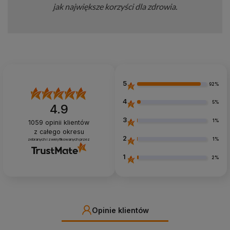
jak największe korzyści dla zdrowia.
5
92%
4
5%
4.9
3
1%
1059
opinii klientów
z całego okresu
2
1%
zebranych i zweryfikowanych przez
1
2%
Opinie klientów