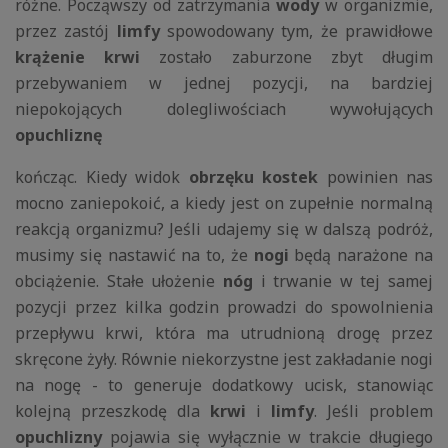
różne. Począwszy od zatrzymania
wody
w organizmie,
przez zastój
limfy
spowodowany tym, że prawidłowe
krążenie krwi
zostało zaburzone zbyt długim
przebywaniem w jednej pozycji, na bardziej
niepokojących dolegliwościach wywołujących
opuchliznę
kończąc. Kiedy widok
obrzęku kostek
powinien nas
mocno zaniepokoić, a kiedy jest on zupełnie normalną
reakcją organizmu? Jeśli udajemy się w dalszą podróż,
musimy się nastawić na to, że
nogi
będą narażone na
obciążenie. Stałe ułożenie
nóg
i trwanie w tej samej
pozycji przez kilka godzin prowadzi do spowolnienia
przepływu krwi, która ma utrudnioną drogę przez
skręcone żyły. Równie niekorzystne jest zakładanie nogi
na nogę - to generuje dodatkowy ucisk, stanowiąc
kolejną przeszkodę dla
krwi
i
limfy
. Jeśli problem
opuchlizny
pojawia się wyłącznie w trakcie długiego