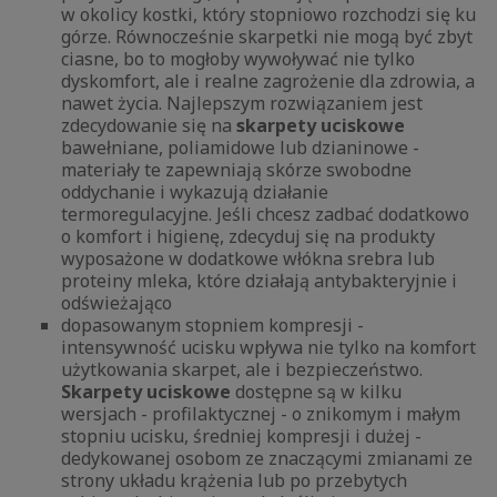
w okolicy kostki, który stopniowo rozchodzi się ku
górze. Równocześnie skarpetki nie mogą być zbyt
ciasne, bo to mogłoby wywoływać nie tylko
dyskomfort, ale i realne zagrożenie dla zdrowia, a
nawet życia. Najlepszym rozwiązaniem jest
zdecydowanie się na
skarpety uciskowe
bawełniane, poliamidowe lub dzianinowe -
materiały te zapewniają skórze swobodne
oddychanie i wykazują działanie
termoregulacyjne. Jeśli chcesz zadbać dodatkowo
o komfort i higienę, zdecyduj się na produkty
wyposażone w dodatkowe włókna srebra lub
proteiny mleka, które działają antybakteryjnie i
odświeżająco
dopasowanym stopniem kompresji -
intensywność ucisku wpływa nie tylko na komfort
użytkowania skarpet, ale i bezpieczeństwo.
Skarpety uciskowe
dostępne są w kilku
wersjach - profilaktycznej - o znikomym i małym
stopniu ucisku, średniej kompresji i dużej -
dedykowanej osobom ze znaczącymi zmianami ze
strony układu krążenia lub po przebytych