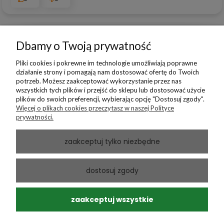
Dbamy o Twoją prywatność
podgląd
Pliki cookies i pokrewne im technologie umożliwiają poprawne
działanie strony i pomagają nam dostosować ofertę do Twoich
potrzeb. Możesz zaakceptować wykorzystanie przez nas
wszystkich tych plików i przejść do sklepu lub dostosować użycie
plików do swoich preferencji, wybierając opcję "Dostosuj zgody".
Więcej o plikach cookies przeczytasz w naszej Polityce
prywatności.
zaakceptuj tylko niezbędne
Andrzej
zweryfikowano
dostosuj zgody
5
Ponowny zakup sprawdzonego produktu
w tym miesiącu
zaakceptuj wszystkie
0
0