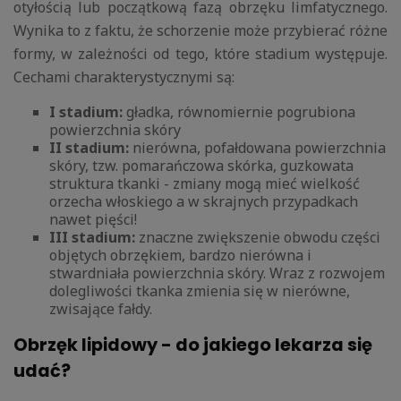
otyłością lub początkową fazą obrzęku limfatycznego.
Wynika to z faktu, że schorzenie może przybierać różne
formy, w zależności od tego, które stadium występuje.
Cechami charakterystycznymi są:
I stadium:
gładka, równomiernie pogrubiona
powierzchnia skóry
II stadium:
nierówna, pofałdowana powierzchnia
skóry, tzw. pomarańczowa skórka, guzkowata
struktura tkanki - zmiany mogą mieć wielkość
orzecha włoskiego a w skrajnych przypadkach
nawet pięści!
III stadium:
znaczne zwiększenie obwodu części
objętych obrzękiem, bardzo nierówna i
stwardniała powierzchnia skóry. Wraz z rozwojem
dolegliwości tkanka zmienia się w nierówne,
zwisające fałdy.
Obrzęk lipidowy - do jakiego lekarza się
udać?