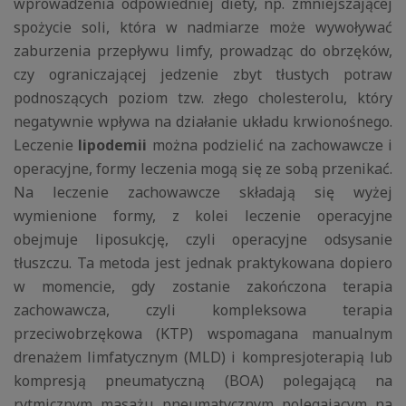
wprowadzenia odpowiedniej diety, np. zmniejszającej
spożycie soli, która w nadmiarze może wywoływać
zaburzenia przepływu limfy, prowadząc do obrzęków,
czy ograniczającej jedzenie zbyt tłustych potraw
podnoszących poziom tzw. złego cholesterolu, który
negatywnie wpływa na działanie układu krwionośnego.
Leczenie
lipodemii
można podzielić na zachowawcze i
operacyjne, formy leczenia mogą się ze sobą przenikać.
Na leczenie zachowawcze składają się wyżej
wymienione formy, z kolei leczenie operacyjne
obejmuje liposukcję, czyli operacyjne odsysanie
tłuszczu. Ta metoda jest jednak praktykowana dopiero
w momencie, gdy zostanie zakończona terapia
zachowawcza, czyli kompleksowa terapia
przeciwobrzękowa (KTP) wspomagana manualnym
drenażem limfatycznym (MLD) i kompresjoterapią lub
kompresją pneumatyczną (BOA) polegającą na
rytmicznym masażu pneumatycznym polegającym na