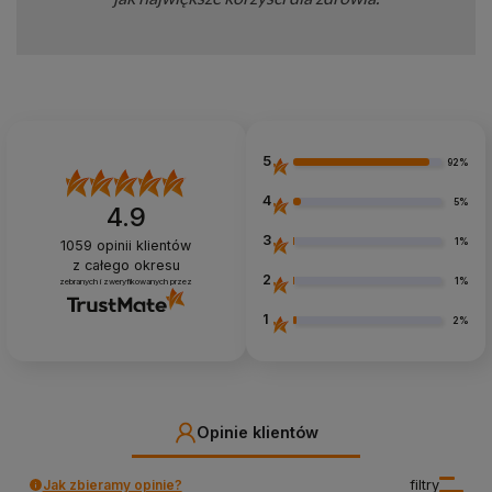
5
92%
4
5%
4.9
3
1%
1059
opinii klientów
z całego okresu
2
1%
zebranych i zweryfikowanych przez
1
2%
Opinie klientów
Jak zbieramy opinie?
filtry