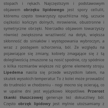
stopach i rękach. Najczęstszym i podstawowym
objawem
obrzęku lipidowego
jest spory cellulit,
któremu często towarzyszy opuchlizna nóg, uczucie
ciężkości kończyn dolnych, mrowienie, obustronne i
symetryczne obrzęki. Nierzadko objawom towarzyszy
również zwiększona wrażliwość na dotyk, większa
skłonność do siniaków i występowania wybroczyn, a
wraz z postępem schorzenia, ból. Ze względu na
pojawiające się zmiany, kobiety zmagające się z tą
dolegliwością zmuszone są nosić spodnie, czy spódnice
o kilka rozmiarów większe niż górne elementy stroju.
Lipedema
nasila się przede wszystkim latem, na
skutek wysokich temperatur. To z kolei może prowadzić
do trudności w chodzeniu - nogi mocno się ocierają, co
w upalne dni jest wyjątkowo kłopotliwe.
Przerost
tkanki tłuszczowej
generuje też dokuczliwy ból.
Często
obrzęk lipidowy
jest mylnie utożsamiany z