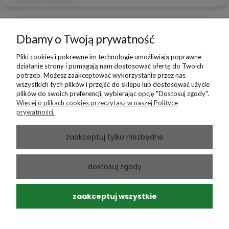
Dbamy o Twoją prywatność
podgląd
Pliki cookies i pokrewne im technologie umożliwiają poprawne
działanie strony i pomagają nam dostosować ofertę do Twoich
potrzeb. Możesz zaakceptować wykorzystanie przez nas
wszystkich tych plików i przejść do sklepu lub dostosować użycie
plików do swoich preferencji, wybierając opcję "Dostosuj zgody".
Więcej o plikach cookies przeczytasz w naszej Polityce
prywatności.
zaakceptuj tylko niezbędne
Andrzej
zweryfikowano
dostosuj zgody
5
Ponowny zakup sprawdzonego produktu
w tym miesiącu
zaakceptuj wszystkie
0
0