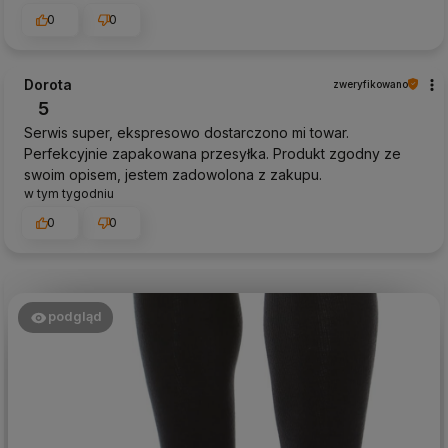
0
0
Dorota
zweryfikowano
5
Serwis super, ekspresowo dostarczono mi towar.
Perfekcyjnie zapakowana przesyłka. Produkt zgodny ze
swoim opisem, jestem zadowolona z zakupu.
w tym tygodniu
0
0
podgląd