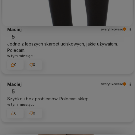
Maciej
zweryfikowano
5
Jedne z lepszych skarpet uciskowych, jakie używałem.
Polecam.
w tym miesiącu
0
0
Maciej
zweryfikowano
5
Szybko i bez problemów. Polecam sklep.
w tym miesiącu
0
0