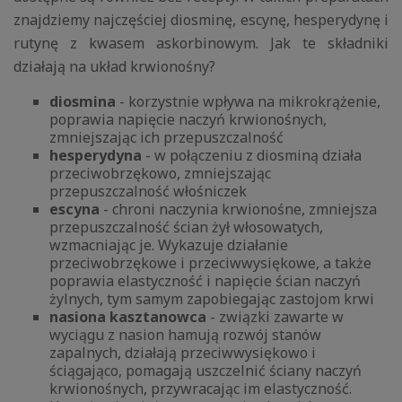
znajdziemy najczęściej diosminę, escynę, hesperydynę i
rutynę z kwasem askorbinowym. Jak te składniki
działają na układ krwionośny?
diosmina
- korzystnie wpływa na mikrokrążenie,
poprawia napięcie naczyń krwionośnych,
zmniejszając ich przepuszczalność
hesperydyna
- w połączeniu z diosminą działa
przeciwobrzękowo, zmniejszając
przepuszczalność włośniczek
escyna
- chroni naczynia krwionośne, zmniejsza
przepuszczalność ścian żył włosowatych,
wzmacniając je. Wykazuje działanie
przeciwobrzękowe i przeciwwysiękowe, a także
poprawia elastyczność i napięcie ścian naczyń
żylnych, tym samym zapobiegając zastojom krwi
nasiona kasztanowca
- związki zawarte w
wyciągu z nasion hamują rozwój stanów
zapalnych, działają przeciwwysiękowo i
ściągająco, pomagają uszczelnić ściany naczyń
krwionośnych, przywracając im elastyczność.