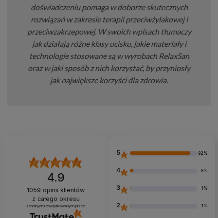
doświadczeniu pomaga w doborze skutecznych
rozwiązań w zakresie terapii przeciwżylakowej i
przeciwzakrzepowej. W swoich wpisach tłumaczy
jak działają różne klasy ucisku, jakie materiały i
technologie stosowane są w wyrobach RelaxSan
oraz w jaki sposób z nich korzystać, by przyniosły
jak największe korzyści dla zdrowia.
5
92%
4
5%
4.9
3
1%
1059
opinii klientów
z całego okresu
2
1%
zebranych i zweryfikowanych przez