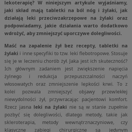
lekoterapię? W niniejszym artykule wyjaśniamy,
jaki skład mają tabletki na ból nóg i żylaki, jak
działają leki przeciwzakrzepowe na żylaki oraz
podpowiadamy, jakie działania warto dodatkowo
wdrożyć, aby zmniejszyć uporczywe dolegliwości.
Maść na zapalenie żył bez recepty, tabletki na
żylaki
i inne specyfiki to tzw. leki flebotropowe. Stosuje
się je w leczeniu chorób żył. Jaka jest ich skuteczność?
Ich głównym zadaniem jest zwiększenie napięcia
żylnego i redukcja przepuszczalności naczyń
włosowatych oraz zmniejszenie lepkości krwi. To z
kolei pozwala zmniejszyć objawy przewlekłej
niewydolności żył, przywracając pacjentowi komfort.
Rzecz jasna
leki na żylaki
nie są w stanie zupełnie
pozbyć się dolegliwości, dlatego metody, takie jak
skleroterapia, metody wewnątrznaczyniowe, czy
klasyczne zabiegi chirurgiczne są jedynym