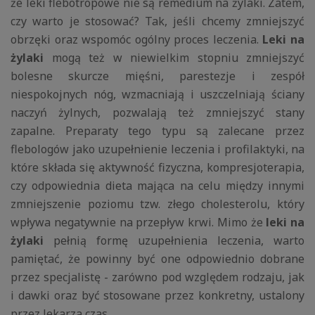
że leki flebotropowe nie są remedium na żylaki. Zatem,
czy warto je stosować? Tak, jeśli chcemy zmniejszyć
obrzęki oraz wspomóc ogólny proces leczenia.
Leki na
żylaki
mogą też w niewielkim stopniu zmniejszyć
bolesne skurcze mięśni, parestezje i zespół
niespokojnych nóg, wzmacniają i uszczelniają ściany
naczyń żylnych, pozwalają też zmniejszyć stany
zapalne. Preparaty tego typu są zalecane przez
flebologów jako uzupełnienie leczenia i profilaktyki, na
które składa się aktywność fizyczna, kompresjoterapia,
czy odpowiednia dieta mająca na celu między innymi
zmniejszenie poziomu tzw. złego cholesterolu, który
wpływa negatywnie na przepływ krwi. Mimo że
leki na
żylaki
pełnią formę uzupełnienia leczenia, warto
pamiętać, że powinny być one odpowiednio dobrane
przez specjalistę - zarówno pod względem rodzaju, jak
i dawki oraz być stosowane przez konkretny, ustalony
przez lekarza czas.