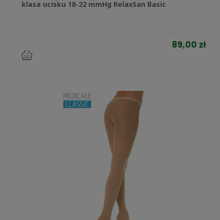
klasa ucisku 18-22 mmHg RelaxSan Basic
89,00 zł
do
koszyka