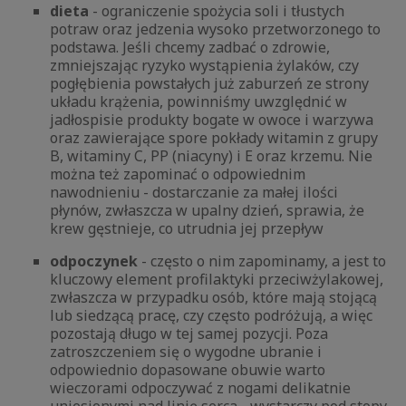
dieta
- ograniczenie spożycia soli i tłustych
potraw oraz jedzenia wysoko przetworzonego to
podstawa. Jeśli chcemy zadbać o zdrowie,
zmniejszając ryzyko wystąpienia żylaków, czy
pogłębienia powstałych już zaburzeń ze strony
układu krążenia, powinniśmy uwzględnić w
jadłospisie produkty bogate w owoce i warzywa
oraz zawierające spore pokłady witamin z grupy
B, witaminy C, PP (niacyny) i E oraz krzemu. Nie
można też zapominać o odpowiednim
nawodnieniu - dostarczanie za małej ilości
płynów, zwłaszcza w upalny dzień, sprawia, że
krew gęstnieje, co utrudnia jej przepływ
odpoczynek
- często o nim zapominamy, a jest to
kluczowy element profilaktyki przeciwżylakowej,
zwłaszcza w przypadku osób, które mają stojącą
lub siedzącą pracę, czy często podróżują, a więc
pozostają długo w tej samej pozycji. Poza
zatroszczeniem się o wygodne ubranie i
odpowiednio dopasowane obuwie warto
wieczorami odpoczywać z nogami delikatnie