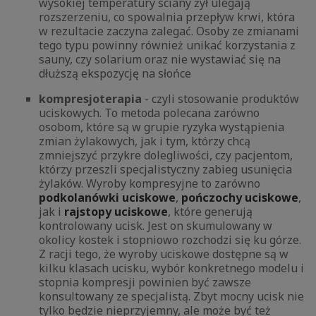
wysokiej temperatury ściany żył ulegają
rozszerzeniu, co spowalnia przepływ krwi, która
w rezultacie zaczyna zalegać. Osoby ze zmianami
tego typu powinny również unikać korzystania z
sauny, czy solarium oraz nie wystawiać się na
dłuższą ekspozycję na słońce
kompresjoterapia
- czyli stosowanie produktów
uciskowych. To metoda polecana zarówno
osobom, które są w grupie ryzyka wystąpienia
zmian żylakowych, jak i tym, którzy chcą
zmniejszyć przykre dolegliwości, czy pacjentom,
którzy przeszli specjalistyczny zabieg usunięcia
żylaków. Wyroby kompresyjne to zarówno
podkolanówki uciskowe
,
pończochy uciskowe
,
jak i
rajstopy uciskowe
, które generują
kontrolowany ucisk. Jest on skumulowany w
okolicy kostek i stopniowo rozchodzi się ku górze.
Z racji tego, że wyroby uciskowe dostępne są w
kilku klasach ucisku, wybór konkretnego modelu i
stopnia kompresji powinien być zawsze
konsultowany ze specjalistą. Zbyt mocny ucisk nie
tylko będzie nieprzyjemny, ale może być też