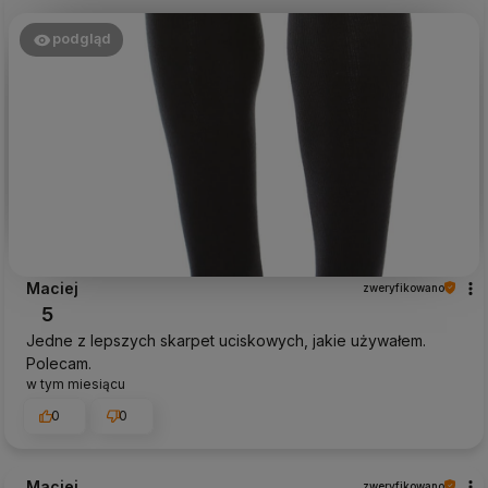
podgląd
Maciej
zweryfikowano
5
Jedne z lepszych skarpet uciskowych, jakie używałem.
Polecam.
w tym miesiącu
0
0
Maciej
zweryfikowano