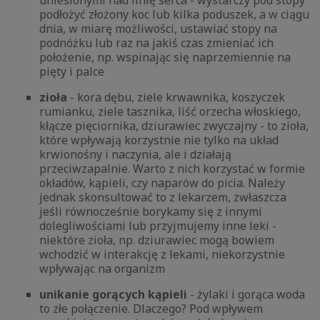
uniesionymi nad linię serca - wystarczy pod stopy
podłożyć złożony koc lub kilka poduszek, a w ciągu
dnia, w miarę możliwości, ustawiać stopy na
podnóżku lub raz na jakiś czas zmieniać ich
położenie, np. wspinając się naprzemiennie na
pięty i palce
zioła
- kora dębu, ziele krwawnika, koszyczek
rumianku, ziele tasznika, liść orzecha włoskiego,
kłącze pięciornika, dziurawiec zwyczajny - to zioła,
które wpływają korzystnie nie tylko na układ
krwionośny i naczynia, ale i działają
przeciwzapalnie. Warto z nich korzystać w formie
okładów, kąpieli, czy naparów do picia. Należy
jednak skonsultować to z lekarzem, zwłaszcza
jeśli równocześnie borykamy się z innymi
dolegliwościami lub przyjmujemy inne leki -
niektóre zioła, np. dziurawiec mogą bowiem
wchodzić w interakcję z lekami, niekorzystnie
wpływając na organizm
unikanie gorących kąpieli
- żylaki i gorąca woda
to złe połączenie. Dlaczego? Pod wpływem