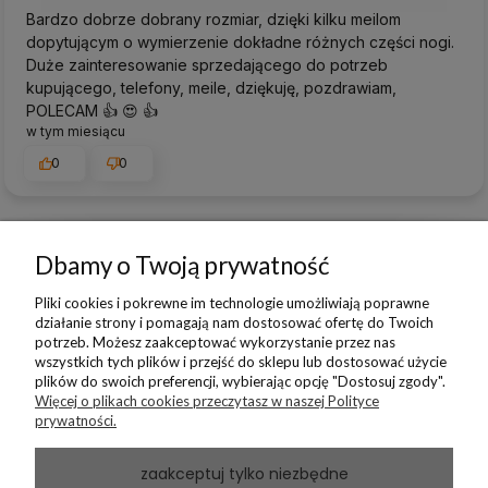
Bardzo dobrze dobrany rozmiar, dzięki kilku meilom
dopytującym o wymierzenie dokładne różnych części nogi.
Duże zainteresowanie sprzedającego do potrzeb
kupującego, telefony, meile, dziękuję, pozdrawiam,
POLECAM 👍️ 😍 👍️
w tym miesiącu
0
0
Dbamy o Twoją prywatność
podgląd
Pliki cookies i pokrewne im technologie umożliwiają poprawne
działanie strony i pomagają nam dostosować ofertę do Twoich
potrzeb. Możesz zaakceptować wykorzystanie przez nas
wszystkich tych plików i przejść do sklepu lub dostosować użycie
plików do swoich preferencji, wybierając opcję "Dostosuj zgody".
Więcej o plikach cookies przeczytasz w naszej Polityce
prywatności.
zaakceptuj tylko niezbędne