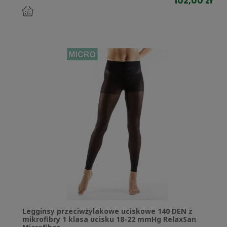
102,00 zł
do
koszyka
Legginsy przeciwżylakowe uciskowe 140 DEN z
mikrofibry 1 klasa ucisku 18-22 mmHg RelaxSan