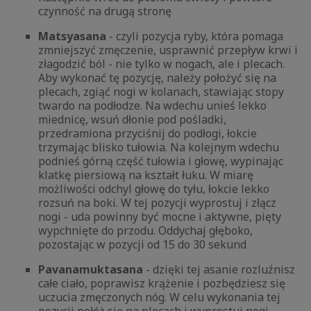
czynność na drugą stronę
Matsyasana
- czyli pozycja ryby, która pomaga
zmniejszyć zmęczenie, usprawnić przepływ krwi i
złagodzić ból - nie tylko w nogach, ale i plecach.
Aby wykonać tę pozycję, należy położyć się na
plecach, zgiąć nogi w kolanach, stawiając stopy
twardo na podłodze. Na wdechu unieś lekko
miednicę, wsuń dłonie pod pośladki,
przedramiona przyciśnij do podłogi, łokcie
trzymając blisko tułowia. Na kolejnym wdechu
podnieś górną część tułowia i głowę, wypinając
klatkę piersiową na kształt łuku. W miarę
możliwości odchyl głowę do tyłu, łokcie lekko
rozsuń na boki. W tej pozycji wyprostuj i złącz
nogi - uda powinny być mocne i aktywne, pięty
wypchnięte do przodu. Oddychaj głęboko,
pozostając w pozycji od 15 do 30 sekund
Pavanamuktasana
- dzięki tej asanie rozluźnisz
całe ciało, poprawisz krążenie i pozbędziesz się
uczucia zmęczonych nóg. W celu wykonania tej