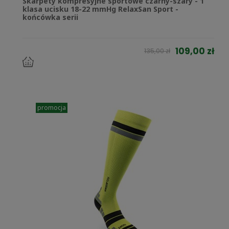
Skarpety kompresyjne sportowe czarny-szary - 1
klasa ucisku 18-22 mmHg RelaxSan Sport -
końcówka serii
109,00 zł
135,00 zł
do
koszyka
promocja