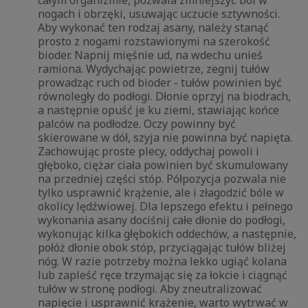
całym organizmie, pozwala zmniejszyć ból w
nogach i obrzęki, usuwając uczucie sztywności.
Aby wykonać ten rodzaj asany, należy stanąć
prosto z nogami rozstawionymi na szerokość
bioder. Napnij mięśnie ud, na wdechu unieś
ramiona. Wydychając powietrze, zegnij tułów
prowadząc ruch od bioder - tułów powinien być
równoległy do podłogi. Dłonie oprzyj na biodrach,
a następnie opuść je ku ziemi, stawiając końce
palców na podłodze. Oczy powinny być
skierowane w dół, szyja nie powinna być napięta.
Zachowując proste plecy, oddychaj powoli i
głęboko, ciężar ciała powinien być skumulowany
na przedniej części stóp. Półpozycja pozwala nie
tylko usprawnić krążenie, ale i złagodzić bóle w
okolicy lędźwiowej. Dla lepszego efektu i pełnego
wykonania asany dociśnij całe dłonie do podłogi,
wykonując kilka głębokich oddechów, a następnie,
połóż dłonie obok stóp, przyciągając tułów bliżej
nóg. W razie potrzeby można lekko ugiąć kolana
lub zapleść ręce trzymając się za łokcie i ciągnąć
tułów w stronę podłogi. Aby zneutralizować
napięcie i usprawnić krążenie, warto wytrwać w