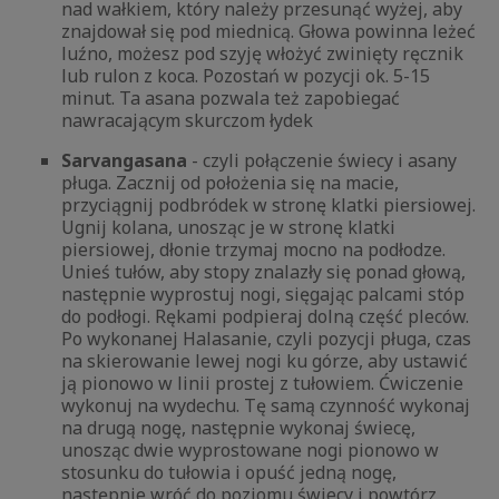
nad wałkiem, który należy przesunąć wyżej, aby
znajdował się pod miednicą. Głowa powinna leżeć
luźno, możesz pod szyję włożyć zwinięty ręcznik
lub rulon z koca. Pozostań w pozycji ok. 5-15
minut. Ta asana pozwala też zapobiegać
nawracającym skurczom łydek
Sarvangasana
- czyli połączenie świecy i asany
pługa. Zacznij od położenia się na macie,
przyciągnij podbródek w stronę klatki piersiowej.
Ugnij kolana, unosząc je w stronę klatki
piersiowej, dłonie trzymaj mocno na podłodze.
Unieś tułów, aby stopy znalazły się ponad głową,
następnie wyprostuj nogi, sięgając palcami stóp
do podłogi. Rękami podpieraj dolną część pleców.
Po wykonanej Halasanie, czyli pozycji pługa, czas
na skierowanie lewej nogi ku górze, aby ustawić
ją pionowo w linii prostej z tułowiem. Ćwiczenie
wykonuj na wydechu. Tę samą czynność wykonaj
na drugą nogę, następnie wykonaj świecę,
unosząc dwie wyprostowane nogi pionowo w
stosunku do tułowia i opuść jedną nogę,
następnie wróć do poziomu świecy i powtórz