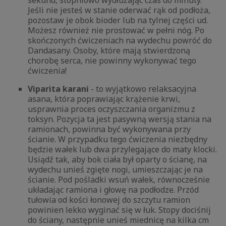
sekund, stopniowo wydłużając czas do minuty.
Jeśli nie jesteś w stanie oderwać rąk od podłoża,
pozostaw je obok bioder lub na tylnej części ud.
Możesz również nie prostować w pełni nóg. Po
skończonych ćwiczeniach na wydechu powróć do
Dandasany. Osoby, które mają stwierdzoną
chorobę serca, nie powinny wykonywać tego
ćwiczenia!
Viparita karani
- to wyjątkowo relaksacyjna
asana, która poprawiając krążenie krwi,
usprawnia proces oczyszczania organizmu z
toksyn. Pozycja ta jest pasywną wersją stania na
ramionach, powinna być wykonywana przy
ścianie. W przypadku tego ćwiczenia niezbędny
będzie wałek lub dwa przylegające do maty klocki.
Usiądź tak, aby bok ciała był oparty o ścianę, na
wydechu unieś zgięte nogi, umieszczając je na
ścianie. Pod pośladki wsuń wałek, równocześnie
układając ramiona i głowę na podłodze. Przód
tułowia od kości łonowej do szczytu ramion
powinien lekko wyginać się w łuk. Stopy dociśnij
do ściany, następnie unieś miednicę na kilka cm