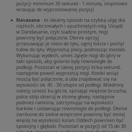
pozycji minimum 30 sekund - 1 minutę, stopniowo
wracając do wyprostowanej pozycji
Navasana
- to idealny sposób na szybką ulgę dla
ciężkich, obrzmiałych i opuchniętych nóg. Usiądź
w Dandasanie, czyli siadzie prostym, nogi
powinny być połączone. Dłonie oprzyj
przesuwając je nieco do tyłu, ugnij łokcie i pochyl
tułów do tyłu. Wyprostuj plecy, podnosząc mostek.
Wykonując wydech, unieś zgięte nogi do góry w
taki sposób, aby golenie były równoległe do
podłogi. Pozostań w takiej pozycji kilka sekund,
następnie powoli wyprostuj nogi. Kostki wciąż
muszą być połączone, a uda znajdować się na
wysokości ok. 45 - 50 stopni od podłogi. Miednicę
należy unieść ku górze, spinając mięśnie brzucha,
palce stóp skieruj w stronę głowy, następnie
podnieś ramiona, zatrzymując na wysokości
barków i ustawiając równolegle do podłogi. Dłonie
zwrócone do siebie wnętrzem powinny być mniej
więcej na wysokości kolan. Oddech powinien być
spokojny i głęboki. Pozostań w pozycji od 15 do 30