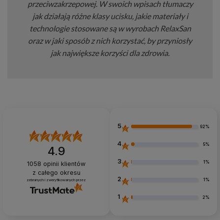
przeciwzakrzepowej. W swoich wpisach tłumaczy
jak działają różne klasy ucisku, jakie materiały i
technologie stosowane są w wyrobach RelaxSan
oraz w jaki sposób z nich korzystać, by przyniosły
jak największe korzyści dla zdrowia.
5
92%
4
5%
4.9
3
1%
1058
opinii klientów
z całego okresu
2
1%
zebranych i zweryfikowanych przez
1
2%