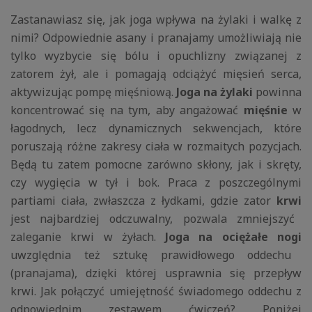
Zastanawiasz się, jak joga wpływa na żylaki i walkę z
nimi? Odpowiednie asany i pranajamy umożliwiają nie
tylko wyzbycie się bólu i opuchlizny związanej z
zatorem żył, ale i pomagają odciążyć mięsień serca,
aktywizując pompę mięśniową.
Joga na żylaki
powinna
koncentrować się na tym, aby angażować
mięśnie
w
łagodnych, lecz dynamicznych sekwencjach, które
poruszają różne zakresy ciała w rozmaitych pozycjach.
Będą tu zatem pomocne zarówno skłony, jak i skręty,
czy wygięcia w tył i bok. Praca z poszczególnymi
partiami ciała, zwłaszcza z łydkami, gdzie zator
krwi
jest najbardziej odczuwalny, pozwala zmniejszyć
zaleganie krwi w żyłach.
Joga na ociężałe nogi
uwzględnia też sztukę prawidłowego oddechu
(pranajama), dzięki której usprawnia się przepływ
krwi. Jak połączyć umiejętność świadomego oddechu z
odpowiednim zestawem ćwiczeń? Poniżej