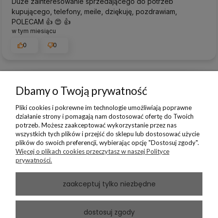
Duże zainteresowanie sprzedającego do potrzeb
kupującego, telefony, meile, dziękuję, pozdrawiam,
POLECAM 👍️ 😍 👍️
w tym miesiącu
0
0
Dbamy o Twoją prywatność
podgląd
Pliki cookies i pokrewne im technologie umożliwiają poprawne
działanie strony i pomagają nam dostosować ofertę do Twoich
potrzeb. Możesz zaakceptować wykorzystanie przez nas
wszystkich tych plików i przejść do sklepu lub dostosować użycie
plików do swoich preferencji, wybierając opcję "Dostosuj zgody".
Więcej o plikach cookies przeczytasz w naszej Polityce
prywatności.
zaakceptuj tylko niezbędne
Andrzej
zweryfikowano
dostosuj zgody
5