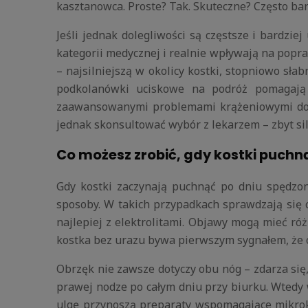
kasztanowca. Proste? Tak. Skuteczne? Często bar
Jeśli jednak dolegliwości są częstsze i bardzi
kategorii medycznej i realnie wpływają na pop
– najsilniejszą w okolicy kostki, stopniowo sła
podkolanówki uciskowe na podróż pomagają 
zaawansowanymi problemami krążeniowymi dostę
jednak skonsultować wybór z lekarzem – zbyt sil
Co możesz zrobić, gdy kostki puchn
Gdy kostki zaczynają puchnąć po dniu spędzo
sposoby. W takich przypadkach sprawdzają się 
najlepiej z elektrolitami. Objawy mogą mieć ró
kostka bez urazu bywa pierwszym sygnałem, że o
Obrzęk nie zawsze dotyczy obu nóg – zdarza się
prawej nodze po całym dniu przy biurku. Wtedy 
ulgę przynoszą preparaty wspomagające mikrokr