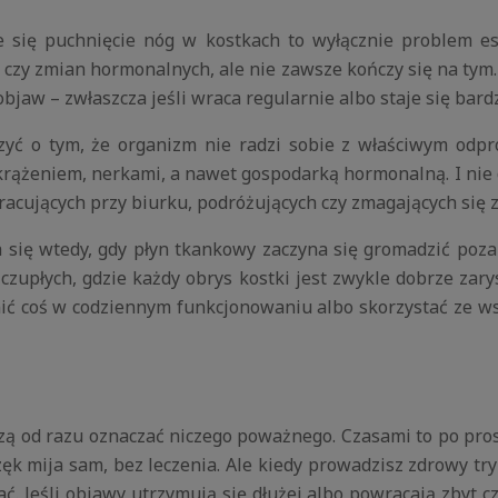
 się puchnięcie nóg w kostkach to wyłącznie problem est
ia czy zmian hormonalnych, ale nie zawsze kończy się na tym
bjaw – zwłaszcza jeśli wraca regularnie albo staje się bardz
ć o tym, że organizm nie radzi sobie z właściwym odpro
 krążeniem, nerkami, a nawet gospodarką hormonalną. I nie d
racujących przy biurku, podróżujących czy zmagających się z
 się wtedy, gdy płyn tkankowy zaczyna się gromadzić poza
zczupłych, gdzie każdy obrys kostki jest zwykle dobrze zar
enić coś w codziennym funkcjonowaniu albo skorzystać ze 
szą od razu oznaczać niczego poważnego. Czasami to po pros
k mija sam, bez leczenia. Ale kiedy prowadzisz zdrowy tryb 
. Jeśli objawy utrzymują się dłużej albo powracają zbyt czę