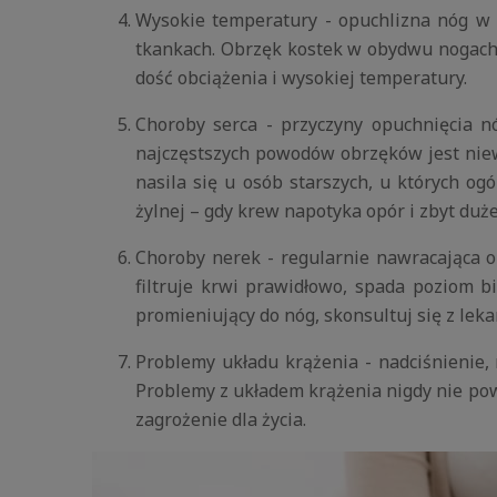
Wysokie temperatury - opuchlizna nóg w 
tkankach. Obrzęk kostek w obydwu nogach 
dość obciążenia i wysokiej temperatury.
Choroby serca - przyczyny opuchnięcia n
najczęstszych powodów obrzęków jest niew
nasila się u osób starszych, u których o
żylnej – gdy krew napotyka opór i zbyt duż
Choroby nerek - regularnie nawracająca o
filtruje krwi prawidłowo, spada poziom b
promieniujący do nóg, skonsultuj się z le
Problemy układu krążenia - nadciśnienie,
Problemy z układem krążenia nigdy nie pow
zagrożenie dla życia.