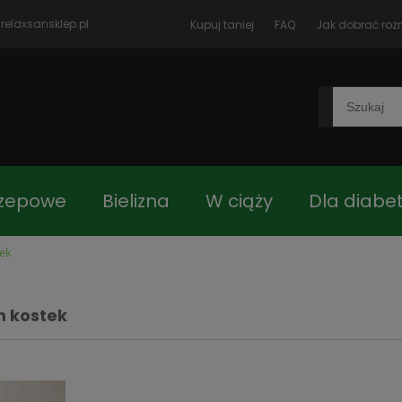
relaxsansklep.pl
Kupuj taniej
FAQ
Jak dobrać roz
rzepowe
Bielizna
W ciąży
Dla diabe
tek
czki
Blog
Jak dobrać rozmiar
Kon
h kostek
 główna
Asortyment