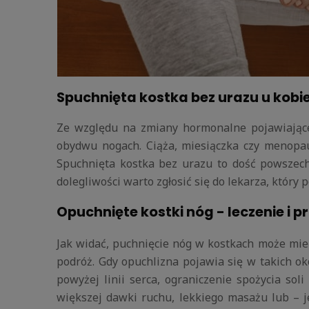
Spuchnięta kostka bez urazu u kobi
Ze względu na zmiany hormonalne pojawiające
obydwu nogach. Ciąża, miesiączka czy menopau
Spuchnięta kostka bez urazu to dość powszec
dolegliwości warto zgłosić się do lekarza, któr
Opuchnięte kostki nóg - leczenie i p
Jak widać, puchnięcie nóg w kostkach może mieć
podróż. Gdy opuchlizna pojawia się w takich o
powyżej linii serca, ograniczenie spożycia so
większej dawki ruchu, lekkiego masażu lub – j