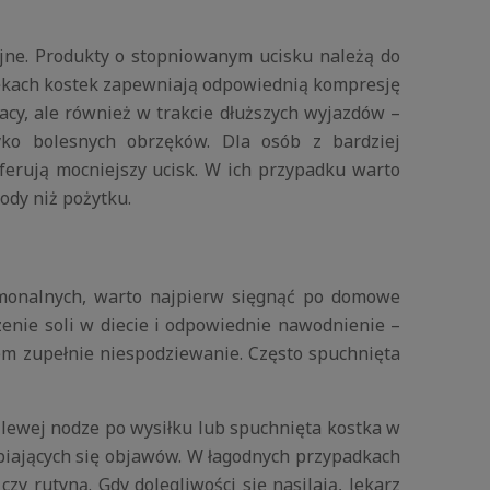
syjne. Produkty o stopniowanym ucisku należą do
zękach kostek zapewniają odpowiednią kompresję
racy, ale również w trakcie dłuższych wyjazdów –
ko bolesnych obrzęków. Dla osób z bardziej
erują mocniejszy ucisk. W ich przypadku warto
ody niż pożytku.
rmonalnych, warto najpierw sięgnąć po domowe
enie soli w diecie i odpowiednie nawodnienie –
zem zupełnie niespodziewanie. Często spuchnięta
 lewej nodze po wysiłku lub spuchnięta kostka w
ębiających się objawów. W łagodnych przypadkach
 rutyną. Gdy dolegliwości się nasilają, lekarz