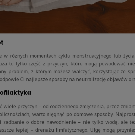
et
 w różnych momentach cyklu menstruacyjnego lub życia,
za to tylko część z przyczyn, które mogą powodować nie
hny problem, z którym możesz walczyć, korzystając ze s
y podpowie Ci najlepsze sposoby na neutralizację objawów or
rofilaktyka
 wiele przyczyn – od codziennego zmęczenia, przez zmiany
kolicznościach, warto sięgnąć po domowe sposoby. Najpros
li i zadbanie o dobre nawodnienie – nie tylko wodą, ale 
eszcze lepiej – drenażu limfatycznego. Ulgę mogą przynieś