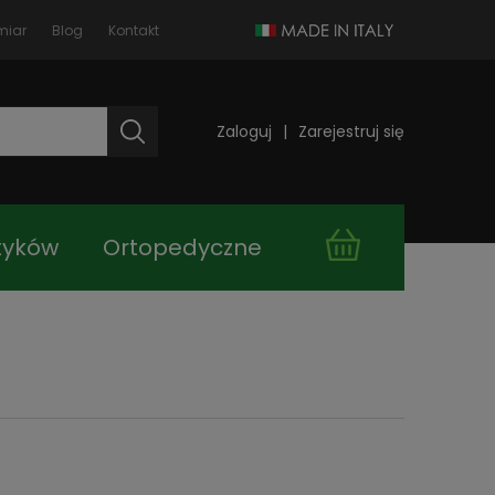
miar
Blog
Kontakt
Zaloguj
Zarejestruj się
tyków
Ortopedyczne
takt
Kupuj taniej!