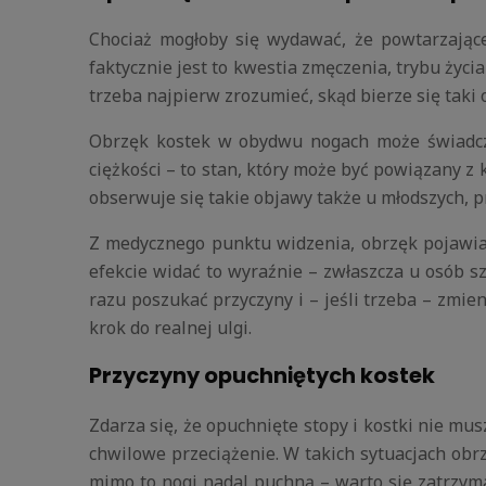
Chociaż mogłoby się wydawać, że powtarzające
faktycznie jest to kwestia zmęczenia, trybu życ
trzeba najpierw zrozumieć, skąd bierze się taki o
Obrzęk kostek w obydwu nogach może świadczy
ciężkości – to stan, który może być powiązany z
obserwuje się takie objawy także u młodszych, p
Z medycznego punktu widzenia, obrzęk pojawia
efekcie widać to wyraźnie – zwłaszcza u osób s
razu poszukać przyczyny i – jeśli trzeba – zmi
krok do realnej ulgi.
Przyczyny opuchniętych kostek
Zdarza się, że opuchnięte stopy i kostki nie mu
chwilowe przeciążenie. W takich sytuacjach obrzę
mimo to nogi nadal puchną – warto się zatrzymać