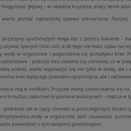
 mogą leżeć głębiej – w układzie krążenia, pracy nerek alb
warto poznać najbardziej typowe scenariusze. Poniżej 
a - przyczyny opuchniętych mogą być z pozoru banalne - ma
ę używać sporych ilości soli, a do tego nie masz czasu na r
ę wody w organizmie i pogorszenia się przepływu krwi. 
 samolotowe - podczas lotu zmienia się ciśnienie, co w poł
ką podróż, warto wyposażyć się nie tylko w wodę, ale i el
ęstnienia krwi będącego powodem opuchnięcia, ale i zach
hnięcia nóg w kostkach. Przyszłe mamy często skarżą się n
aru brzucha i zaburzeń krążenia w kończynach – macica w tym
 podobnie jak w ciąży, również w poszczególnych fazach cy
atrzymywaniu wody w organizmie. Jeśli zauważasz puchn
 warto powiedzieć o tym swojemu ginekologowi.