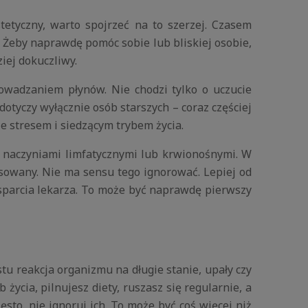
etyczny, warto spojrzeć na to szerzej. Czasem
. Żeby naprawdę pomóc sobie lub bliskiej osobie,
iej dokuczliwy.
wadzaniem płynów. Nie chodzi tylko o uczucie
otyczy wyłącznie osób starszych – coraz częściej
e stresem i siedzącym trybem życia.
 naczyniami limfatycznymi lub krwionośnymi. W
ysowany. Nie ma sensu tego ignorować. Lepiej od
wsparcia lekarza. To może być naprawdę pierwszy
tu reakcja organizmu na długie stanie, upały czy
życia, pilnujesz diety, ruszasz się regularnie, a
sto, nie ignoruj ich. To może być coś więcej niż