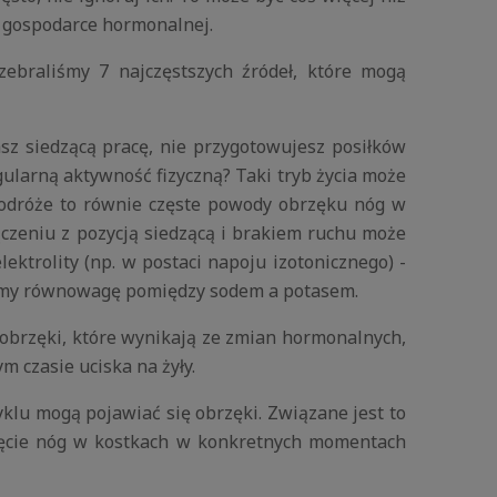
o gospodarce hormonalnej.
zebraliśmy 7 najczęstszych źródeł, które mogą
sz siedzącą pracę, nie przygotowujesz posiłków
egularną aktywność fizyczną? Taki tryb życia może
Podróże to równie częste powody obrzęku nóg w
ączeniu z pozycją siedzącą i brakiem ruchu może
ektrolity (np. w postaci napoju izotonicznego) -
owamy równowagę pomiędzy sodem a potasem.
a obrzęki, które wynikają ze zmian hormonalnych,
 czasie uciska na żyły.
klu mogą pojawiać się obrzęki. Związane jest to
ięcie nóg w kostkach w konkretnych momentach