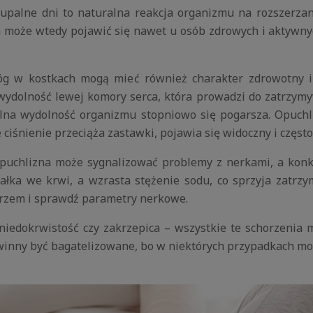
upalne dni to naturalna reakcja organizmu na rozszerza
może wtedy pojawić się nawet u osób zdrowych i aktywnych,
óg w kostkach mogą mieć również charakter zdrowotny i 
ydolność lewej komory serca, która prowadzi do zatrzymy
gólna wydolność organizmu stopniowo się pogarsza. Opuch
e ciśnienie przeciąża zastawki, pojawia się widoczny i częs
puchlizna może sygnalizować problemy z nerkami, a konkr
iałka we krwi, a wzrasta stężenie sodu, co sprzyja zatrz
karzem i sprawdź parametry nerkowe.
 niedokrwistość czy zakrzepica – wszystkie te schorzenia
inny być bagatelizowane, bo w niektórych przypadkach mog