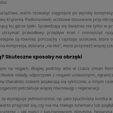
dzo.
ej uciążliwe, warto rozważyć sięgnięcie po wyroby kompre
rawę krążenia. Podkolanówki uciskowe stosowane przy obr
bnącą ku górze łydki. Sprawdzają się świetnie nie tylko w p
utrzymać prawidłowy przepływ krwi i zmniejszyć ryzy
pne są również pończochy i rajstopy uciskowe, które of
na kompresja, dobrana „na oko”, może przynieść więcej szk
ą? Skuteczne sposoby na obrzęki
nym na nogach, długiej podróży albo w czasie zmian ho
chłodne okłady, odpoczynek z nogami uniesionymi, ogranicz
żny charakter, czasem pojawiają się cyklicznie, a innym ra
rganizm potrzebuje więcej równowagi i regeneracji.
, że występuje jednostronnie, np. jako spuchnięta kostka w
warto przyjrzeć się, czy nie ma stałego schematu lub pogł
ążenie – jak maści z kasztanowcem, diosminą, heparyną czy